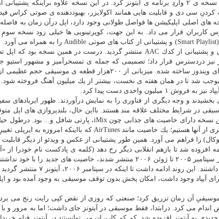
نیازهای كاربرانِ آیپاد، دسته ای از خاصیت های جدید را با نسخه ی ۲ واردِ برنامه ی آیتونز كرد. در این نسخه علاوه براینكه پشتی
رِ نسخه های اصلی اپلیكیشن ها فواصل طولانی وجود دارد، اپل درآن زمان به فاصله
كاربران قرار می داد. به این جهت، كوپرتینویی ها خیلی زود نسخه سومِ آی
(Smart Playlist) و پشتیبانی از كتاب های صوتی Audible را به ه
موسیقی و پشتیبانی از كدك AAC منتشر گردید. درست در همین نسخه بود كه ا
وز نیز دردسترس قرار داد؛ تصمیمی كه جمله ی تمسخرآمیز و مشهور استیو جاب
همراه داشت: [آیتونز] احیانا بهترین برنامه ایه كه تا الان برای ویندوز ساخته شده. میزبانی از ۲۰۰هزار قطعه ی موس
ه موجب شد تا در همان هفته ی نخست، بیشتر از یك میلیون آهنگ فروخته شود.
لیون واحدی دست پیدا كرد.
قی بخشیدند و وجه دیگری از فناوری را به نمایش درآوردند. ظهور ایربادهای سف
قی در شرایط مختلف علاقه مند هستند. بااین حال، بلندپروازی های اپل متو
در آوریل ۲۰۰۴، نسخه ۴.۵ آیپاد دردسترس قرار گرفت. این نسخه دارای خاصیت های جذابی چون iMix، پارتی شافل و
۴ خاصیت هایی منتشر شدند كه حتی الان نیز شاهد بهره گیری از آنها هستیم؛ یك خاصیت مانند AirTunes كه بااینكه امرو
ل) را فراهم می آورد. همین طور پشتیبانی از عكس و ویدئو از دیگر قابلیت 
، پادكست ها هم به برنامه افزوده شد تا بازهم انقلابی دیگر رخ دهد (كلمه ی پادكست نام خودرا از «
گرفته است). برخلاف نسخه های پیشین، آیتونز ۵ و ۶ كه از سپتامبر ۲۰۰۵ تا ژوئن ۲۰۰۶ منتشر شدند، خاصیت های جدید را ب
روی سازگاری برنامه، بهبود عملكرد و رفع مشكلات تمركز داشتند. این روند ادامه داشت تا 
 برای آیپاد وجود داشت، امكان پخش بدون توقف موسیقی به وجود آمده بود و اپ
سیقیِ آن زمان تزریق كرد؛ صنعتی كه روزی از نقض كپی رایت رنج می برد،
اندام می كرد. درابتدا، فقط موسیقی در آیتونز جای داشت؛ اما به مرور و با
ی به آیتونز افزوده شد. كم كم كاربران می توانستند در آیتونز فیلم خریدار