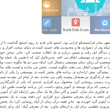
ی، درحالی كه آسمانِ شهر سان فرانسیسكو بارانی بود، استیو جابز قدم به روی استیج گذاشت تا
اینكه وی از دشواری ها و محدودیت های خسته كننده ی دنیای سخت افزار و نر
ز دیدگاه اپل رفت و سپس درباره ی یك انقلاب صحبت كرد. جابز، سخن خودرا
در حوزه ی موسیقی اتفاق می افتد. مدیرعامل اپل كه با همین یك جمله توان
وضعیتِ آن زمانِ دنیای موسیقی دیجیتال كرد؛ اینكه سی دی ها چگونه دست وپا
به كامپیوتر انتقال می دهند، چگونه لیست ِ پخش می سازند و لیست های سا
 پیچیدگی بیش ازاندازه ی برنامه های پخش كننده ی موسیقی را یكی از دلیل
د از یادگیری نیز همچنان پیچیده باقی می ماندند. بعد از تمامِ این مقدمه چینی 
صورت رسمی رونمایی كرد؛ محصول نرم افزاری جدیدی كه یكی از تأثیرگذارتری
ه درستی كه برای توسعه ی آیتونز وجود داشت، این برنامه توانست طنینِ اپل ر
 ی فناوری بدل سازد. آیتونز و گذرِ سال ها یك سال پس ازاینكه اپل از آیتونز
ا این دفعه نه برای معرفی محصول نرم افزاری. این دفعه نوبت به یك مح
یتونز گره خورده بود. جابزِ فقید درآن زمان از آیپاد رونمایی كرد؛ یك پخش 
روزی عظیمی برای اپل به ارمغان بیاورد. بعد از معرفی آیپاد، اپل برای پاسخ