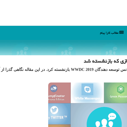
مطالب كارا پیام
كارا پیام: اپل برنامه آیتونز را بعد از 18 سال، درجریان كنفرانس توسعه دهندگان WWDC 2019 بازنشسته كرد. در این مقاله نگاهی