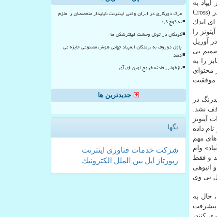
بانی از آیپاد به
برنامه اضافه شده بود، بهبودهایی نظیر ارتقاء پروسه رایت كردنِ سی دی و قابلیت هایی همانند اكولایزر، بهبوددهنده ی صوتی كراس فیدر (Cross
مرگ دورکاری در ایران وقتی اینترنت ناپایدار متخصصان را ملزم
به کوچ کرد
 ای اندك
تونز را
کودکان در تونل وحشت فیلترشکن ها
مراه می آورد. در آوریل
پاول دوروف به برندگان المپیاد جهانی هوش مصنوعی جایزه می
پل تصمیم بی
دهد
ز را به
بازخوانی حادثه خروج اوپن ای آی
یقی حجم عظیمی از محتوای
 موفقیت
جدیدترین ها
یدرنگ در
قف نشد.
... بود. درطول حیات آیتونز
تگها
زه به ایرپلی تغییرِ نام داده
های مهم
آیپاد» وام
شركت
خدمات
فناوری
اینترنت
ا خود نداشتند و فقط
رپورتاژ
اپل
بین الملل
الكترونیك
اینكه در سپتامبر ۲۰۰۶، آیتونز ۷ منتشر گردید و انبوهی
ل تی وی
 حال به
 پیشرفت
ی كنند،