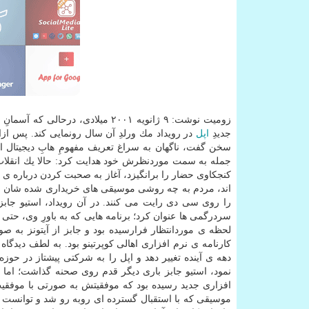
زومیت نوشت: ۹ ژانویه ۲۰۰۱ میلاد
جدیدِ
اپل
در رویداد مك ورلدِ آن سال رونمایی كند. پس از
سخن گفت، ناگهان به سراغ تعریف مفهومِ هابِ دیجیتال ا
جمله به سمت موردنظرش خود هدایت كرد: حالا یك انقلاب 
كنجكاوی حضار را برانگیزد، آغاز به صحبت كردن درباره ی 
اند، مردم به چه روشی موسیقی های خریداری شده شان را 
را روی سی دی رایت می كنند. در آن رویداد، استیو جابز
سردرگمی ها عنوان كرد؛ برنامه هایی كه به باورِ وی، حتی بع
لحظه ی موردانتظار فرارسیده بود و جابز از آیتونز به 
كارنامه ی نرم افزاری اهالی كوپرتینو بود. به لطف دیدگا
دهه ی آینده تغییر دهد و اپل را به شركتی پیشتاز در حوزه
نمود، استیو جابز باری دیگر قدم روی صحنه گذاشت؛ ام
افزاری جدید رسیده بود كه موفقیتش به صورتی با موفقیت آ
موسیقی كه با استقبال گسترده ای روبه رو شد و توانست پی