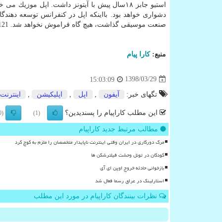
استیو جابز ۱۸سال پیش با آیتونز داشت. اپل مو
صنعت موسیقی گذاشت، هیچ گاه فراموش نخواهد شد. 2121
منبع:
كارا پیام
1398/03/29
15:03:09
تگهای خبر:
آیفون
,
اپل
,
اپلیكیشن
,
اینترنت
این مطلب کاراپیام را پسندیدین؟
(0)
(1)
مطالب مرتبط جدید کاراپیام
مرگ دورکاری در ایران وقتی اینترنت ناپایدار متخصصان را ملزم به کوچ کرد
کودکان در تونل وحشت فیلترشکن ها
بازخوانی حادثه خروج اوپن ای آی
استارلینک در عراق رسما فعال شد
نظرات بینندگان کاراپیام در مورد این مطلب