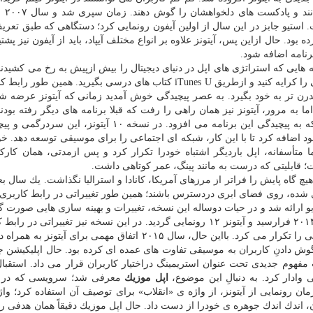
موسیقی دلخواه خ
استیو جابز در این سال از اولین آیفون رونمایی كرد؛ دستگاهی كه طبق تعریف
رده بود. حال ازاین پس، آیتونز علاوه بر انواع مختلف آیپاد، باید از آیفون نیز پشت
رنامه اضافه شود.
ی ۸ و ۹ آیتونز رسید؛ نسخه هایی كه استراتژی های اپل در دنیای دیجیتال را بیش ازپیش به رخ می كشید
دو نسخه، شما می توانستید فیلم ها و برنامه های تلویزیونی را كرایه كنید و ازطریق iTunes U كتاب های درسی بگیرید. ه
درن تر به خود بگیرد. به عصر پیچیدگی خوش آمدید زمانی كه آیتونز عرضه شد
ا به مرور، آیتونز نیز همان راهی را رفت كه قبلا برنامه های دیگر رفته بودن
كردن و حذف قابلیت های فكرنشده، یكی از مواردی بود كه به پیچیدگی این برنامه می افزود. در نسخه ۱۰ آی
د. اپل قابلیتی تحت نام Ping به برنامه خود اضافه كرد تا با این كار، شبكه ای اجتماعی را برای موسیقی توسعه دهد
نیافت و در اكتبر ۲۰۱۰ حذف شد؛ اما متأسفانه، اپل باردیگر اشتباه خودرا تكرار كرد و پس ازمدتی، همان كا
؛ قابلیتی كه درست به مانند پینگ، عمر كوتاهی داشت.
لیتی كه هیچ گاه پایش را فراتر از مرزهای آمریكا، كانادا و استرالیا نگذاشت. یك سال بع
داری شده، روی فضای ابری دردسترس باشند؛ همین طور تغییراتی در رابط كاربری 
رادیو ارائه شد و در حیات دوساله این نسخه، تغییرات و بهینه سازی هایی صورت
هیچ كدام نتوانستند اندكی از پیچیدگی برنامه بكاهند. اكتبر ۲۰۱۴ فرارسید و آیتونز ۱۲ رونمایی گردید. در این نسخه نیز تغییرا
شیوه پیمایش در برنامه اعمال شد كه همچنان داستان قدیمی را تكرار می كرد. بااین حال، سال ۲۰۱۵ اتفاق مهمی برای
این مدت، روش گوش دادنِ كاربران به موسیقی تفاوت های عمده ای كرده بود. حال اپلیكیشن
فهوم جدیدی تحت عنوان استریمینگ دراختیار كاربران قرار می داد. استقبا
 وادار كرد. به دنبالِ این موضوع،
اپل موزیك
معرفی شد؛ سرویسی كه در آی
زمان رونمایی از آیتونز، از واژه ی «انقلاب» برای توصیف آن استفاده كرد؛ وا
ن، اندك اندك جوهره ی خودرا از دست داد. حال اپل موزیك دقیقاً همان هدفی را