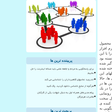
 از محصول
م افزار
 با این
سته بود
پربیننده ترین ها
گیر شده
برای پاسخگویی به مردم و جامعه علمی باید مساله اینترنت را حل
خته شده
نماییم
های این
ها، حالا
اندروید تماسهای کلاهبرداران را شناسایی می کند
ن ها در
هرآنچه از منابع ناشناس دانلود کردید، پاک کنید
ا در یك
پیام مدیرعامل همراه اول به دنبال شهادت یکی از کارکنان
 رونمایی
مخابرات هرمزگان
صول سخت
كننده ی
گویی به
پربحث ترین ها