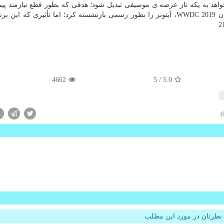
زیك می خواهد به یكه تاز عرصه ی موسیقی تبدیل شود؛ هدفی كه بطور قطع نیازمند پی
دشواری خواهد بود. بااینكه اپل در كنفرانس توسعه دهندگان WWDC 2019، آیتونز را بطور رسمی بازنشسته كرد؛ اما تأثیری كه
4662
/ 5
5.0
نظرتان در مورد این مطلب