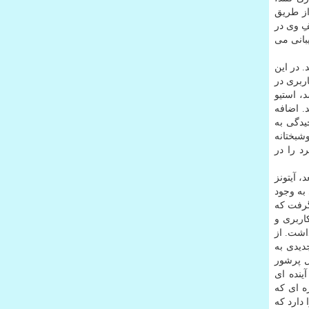
ودرا پیدا كنند، كتاب مدنظرشان را بخوانند و پادكست های دلخواهشان را گوش دهند. زمان سپری شد و سال ۲۰۰۷ از طریق
ِ وی در
یبانی می
ند. در این
مین طور رابط كاربری در
، استیو
د. اضافه
تونز، این سردرگمی و پیچیدگی به
. خوشبختانه
ركرد را در
د، آیتونز
به وجود
 گرفت كه
تی در رابط كاربری و
 آیتونز به همراه داشت. از
 جدیدی به
ل پرشور
نده ای
ژه ای كه
 دارد كه