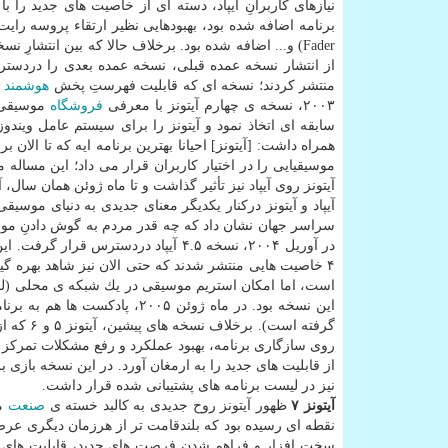
Fader) و... اضافه شده بود. برخلاف حالا كه بین انتشا
از انتشار نسخه عمده قبلی، نسخه عمده بعدی را دردسترس 
منتشر كردند؛ نسخه ای كه قابلیت فهرستِ پخش
هوشمند
۲۰۰۳، نسخه ی چهارم آیتونز با معرفی
فروشگاه
سابقه ای اتخاذ نمود و آیتونز را برای سیستم عامل ویند
موسیقیایی را در اختیار كاربران قرار می داد؛ این مسال
آیتونز روی آیپاد نیز تأثیر گذاشت و تا ماه ژوئن همان سال، آیپاد نیز به فروش ۱ می
آیپاد و آیتونز دركنار یكدیگر معنای جدیدی به دنیای موسی
سراسر جهان نشان داد كه چه قدر مردم به گوش دادنِ موسی
است، اما امكان استریم موسیقی در یك شبكه ی محلی (لوكا
این نسخه بود. در ماه ژوئن ۲۰۰۵
از قابلیت های جدید را به ارمغان آورد. در این نسخه بازی
نیز در لیست برنامه های پشتیبانی شده قرار داشت.
آیتونز ۷
ظهور آیتونز روح جدیدی به كالبد خسته ی
صنعت
مو
نقطه ای رسیده بود كه بلندقامت تر از هرزمان دیگری عرض 
سخت افزار و فراهم شدنِ فرصت های جدید، قابلیت های جدید