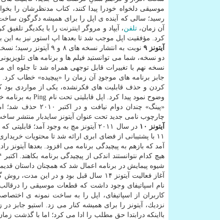
رسید؛ سالی كه آینده ی اپل را برای همیشه دگرگون ساخت. 
آن زمان،
تلفن
، آیپاد و مروگر اینترنت را با یكدیگر تلفیق ك
كرد. مؤفقیت اپل موجب شد تا بعدها اپ استور نیز به این ب
آیتونز ۹
نوبت به انتشار نسخه ها
نسخه نهم با تغییرات قابل توجهی همراه شد تا جلوه ای م
جابز برنامه های موجودِ آن زمان را «پیچیده» خطاب كرد. ام
وضوح نمود پیدا كر
«پینگ» چندان دوام 
چارچوب نامی جدید تحت عنوان آیتونز سایدبار منتشر ساخت
آیتونز ۱۰
در سال ۲۰۱۱ آیتونز مچ به وجود آمد؛ قاب
۱۱ با پشتیبانی از فضای ابری ارائه شد تا محتویات خری
آمد كه بازهم به پیچیدگی برنامه می افزود. بعدها آیتونز 
آغاز فعالیت آیتونز ۱۴ سال قبل بود و در 
نام اسپاتیفای وجود داشت كه قطعات موسیقی را درقالب م
كاربران از اسپاتیفای، اپل را به ساخت نمونه ی اختصاصی
نزدیك، آیتونز را برای همیشه كنار می زد. استیو جابز در 
بااینكه درابتدا حق مطلب را ادا می كرد؛ اما با گذشت زما