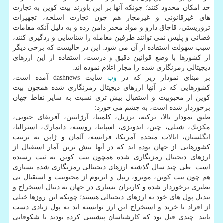
حد امكان محدود كنند؛ چونكه آنها بر این باورند بیت كوین به تجارت
های غیرقانونی و غیرمجاز هم چون تجارت اسلحه، تجهیزات
تروریستی، قاچاق دارو و مواد مخدر دامن زده و به دلیل آنكه مقامات
قضائی و پلیس نمی توانند طرفین معامله را شناسایی و ردگیری كنند،
سبب سهولت استفاده از آن می شود. این در حالیست كه برخی دیگر
از كشورها با وضع قوانین دقیق و درست، استفاده از این ارزهای
دیجیتالی رمزنگاری شده را مجاز اعلام نموده اند.
بر مبنای نمودار زیر كه در
وب
سایت dashnews آمده است،
كشورهایی كه در آنها ارزهای دیجیتال رمزنگاری شده همچون بیت
كوین از محبوبیت و استقبال بیش تری نسبت به سایر نقاط جهان
برخوردار شده است، به چشم می خورد:
طبق نمودار بالا، تركیه، برزیل، كلمبیا، آرژانتین، آفریقای جنوبی،
مكزیك، شیلی، چین، اندونزی، اسپانیا، روسیه، دانمارك، استرالیا،
انگلستان، ایالات متحده آمریكا، فرانسه، آلمان و ژاپن به ترتیب
كشورهایی از جهان بوده اند كه در آنها بیش ترین آمار استقبال از
ارزهای دیجیتال رمزنگاری شده همچون بیت كوین به ثبت رسیده
است. طی چند سال گذشته ارزهای دیجیتالی رمزنگاری شده بسیاری
هم چون بیت كوین، مونرو، ریپل و اتریوم از محبوبیت و استقبال بی
نظیری برخوردار شده و كاربران بسیاری در جهان به دنبال استخراج و
تبدیل پول های خود به ارزهای دیجیتالی هستند؛ چونكه این روزها خیلی
از افراد با خرید و استخراج این ارز توانسته اند به پول زیادی دست
یابند. چندی قبل بود كه كارشناسان پیشبینی كرده بودند با شكوفایی