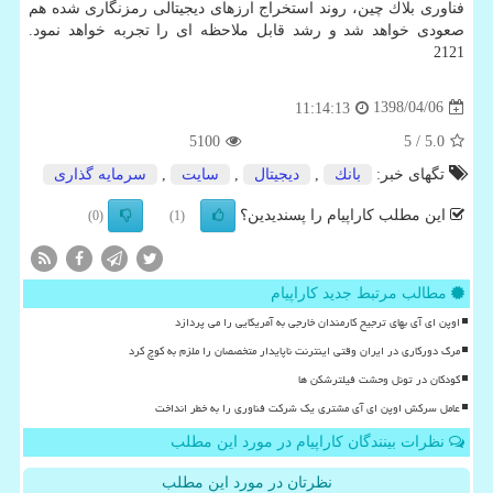
فناوری بلاك چین، روند استخراج ارزهای دیجیتالی رمزنگاری شده هم
صعودی خواهد شد و رشد قابل ملاحظه ای را تجربه خواهد نمود.
2121
1398/04/06
11:14:13
5100
/ 5
5.0
تگهای خبر:
بانك
,
دیجیتال
,
سایت
,
سرمایه گذاری
این مطلب کاراپیام را پسندیدین؟
(0)
(1)
مطالب مرتبط جدید کاراپیام
اوپن ای آی بهای ترجیح کارمندان خارجی به آمریکایی را می پردازد
مرگ دورکاری در ایران وقتی اینترنت ناپایدار متخصصان را ملزم به کوچ کرد
کودکان در تونل وحشت فیلترشکن ها
عامل سرکش اوپن ای آی مشتری یک شرکت فناوری را به خطر انداخت
نظرات بینندگان کاراپیام در مورد این مطلب
نظرتان در مورد این مطلب