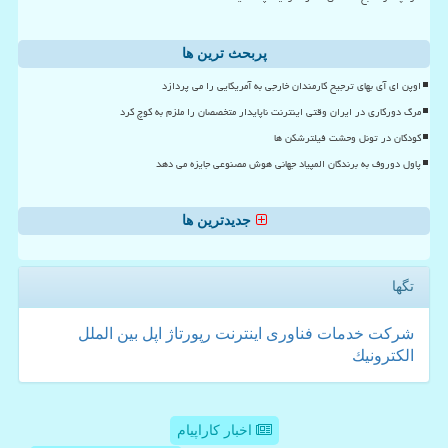
پربحث ترین ها
اوپن ای آی بهای ترجیح کارمندان خارجی به آمریکایی را می پردازد
مرگ دورکاری در ایران وقتی اینترنت ناپایدار متخصصان را ملزم به کوچ کرد
کودکان در تونل وحشت فیلترشکن ها
پاول دوروف به برندگان المپیاد جهانی هوش مصنوعی جایزه می دهد
جدیدترین ها
تگها
شركت
خدمات
فناوری
اینترنت
رپورتاژ
اپل
بین الملل
الكترونیك
اخبار کاراپیام