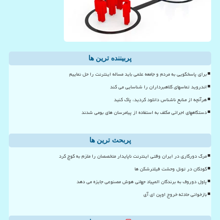
پربیننده ترین ها
برای پاسخگویی به مردم و جامعه علمی باید مساله اینترنت را حل نماییم
اندروید تماسهای کلاهبرداران را شناسایی می کند
هرآنچه از منابع ناشناس دانلود کردید، پاک کنید
دستگاههای اجرائی مکلف به استفاده از پیامرسان های بومی شدند
پربحث ترین ها
مرگ دورکاری در ایران وقتی اینترنت ناپایدار متخصصان را ملزم به کوچ کرد
کودکان در تونل وحشت فیلترشکن ها
پاول دوروف به برندگان المپیاد جهانی هوش مصنوعی جایزه می دهد
بازخوانی حادثه خروج اوپن ای آی