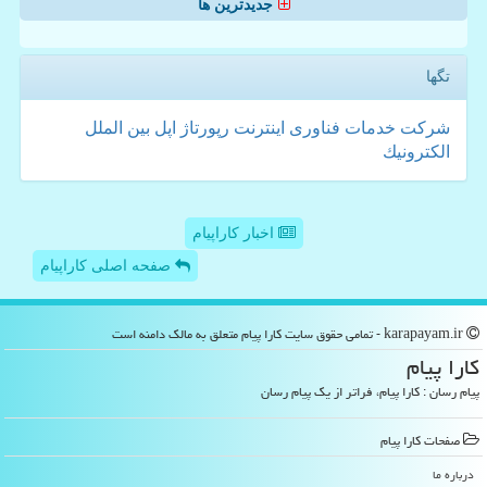
جدیدترین ها
تگها
شركت
خدمات
فناوری
اینترنت
رپورتاژ
اپل
بین الملل
الكترونیك
اخبار کاراپیام
صفحه اصلی کاراپیام
karapayam.ir - تمامی حقوق سایت كارا پیام متعلق به مالک دامنه است
كارا پیام
پیام رسان : کارا پیام، فراتر از یک پیام رسان
صفحات كارا پیام
درباره ما