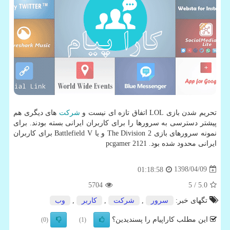
تحریم شدن بازی LOL
اتفاق تازه ای نیست و
شركت
های دیگری هم
پیشتر دسترسی به سرورها را برای كاربران ایرانی بسته بودند. برای
نمونه سرورهای بازی The Division 2 و یا Battlefield V برای كاربران
ایرانی محدود شده بود. pcgamer 2121
1398/04/09
01:18:58
5704
/ 5
5.0
تگهای خبر:
سرور
,
شركت
,
كاربر
,
وب
این مطلب کاراپیام را پسندیدین؟
(0)
(1)