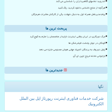
اندروید تماسهای کلاهبرداران را شناسایی می کند
هرآنچه از منابع ناشناس دانلود کردید، پاک کنید
پیام مدیرعامل همراه اول به دنبال شهادت یکی از کارکنان مخابرات هرمزگان
پربحث ترین ها
مرگ دورکاری در ایران وقتی اینترنت ناپایدار متخصصان را ملزم به کوچ کرد
کودکان در تونل وحشت فیلترشکن ها
پاول دوروف به برندگان المپیاد جهانی هوش مصنوعی جایزه می دهد
بازخوانی حادثه خروج اوپن ای آی
جدیدترین ها
تگها
شركت
خدمات
فناوری
اینترنت
رپورتاژ
اپل
بین الملل
الكترونیك