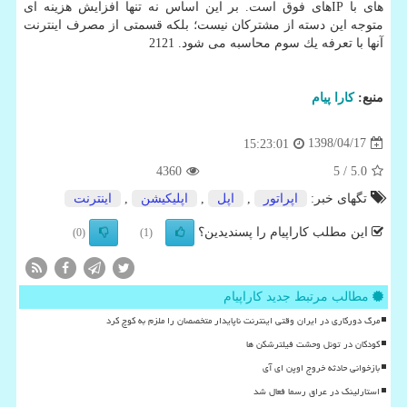
های با IPهای فوق است. بر این اساس نه تنها افزایش هزینه ای
متوجه این دسته از مشتركان نیست؛ بلكه قسمتی از مصرف اینترنت
آنها با تعرفه یك سوم محاسبه می شود. 2121
منبع:
كارا پیام
1398/04/17
15:23:01
4360
/ 5
5.0
تگهای خبر:
اپراتور
,
اپل
,
اپلیكیشن
,
اینترنت
این مطلب کاراپیام را پسندیدین؟
(0)
(1)
مطالب مرتبط جدید کاراپیام
مرگ دورکاری در ایران وقتی اینترنت ناپایدار متخصصان را ملزم به کوچ کرد
کودکان در تونل وحشت فیلترشکن ها
بازخوانی حادثه خروج اوپن ای آی
استارلینک در عراق رسما فعال شد