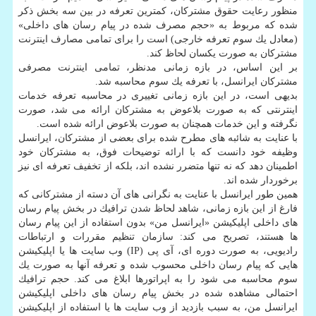
منظور رعایت حقوق مشتركان، كمترین تعرفه در بین سه بخش ذكر
شده كه مربوط به «حجم مصرف شده در پیام رسان های داخلی»
(معادل یك سوم تعرفه خارجی) است را برای تمامی مصارف اینترنت
مشتركان به صورت یكسان لحاظ كند.
بر این اساس، در بازه زمانی مدنظر، تمامی اینترنت مصرفی
مشتركان ایرانسل، با تعرفه یك سوم محاسبه شد.
بدیهی است، در این بازه زمانی تغییری در محاسبه تعرفه خدمات
اینترنتی كه به صورت بلاعوض به مشتركان ارائه می شد، صورت
نگرفته و این خدمات همچنان به صورت بلاعوض ارائه شده است.
با عنایت به شائبه های مطرح شده برای بعضی از مشتركان، ایرانسل
وظیفه خود دانست كه با ارائه توضیحات فوق، به مشتركان خود
اطمینان دهد كه نه تنها متضرر نشده اند، بلكه از تخفیف تعرفه ای نیز
برخوردار شده اند.
همین طور ایرانسل با عنایت به نگرانی های آن دسته از مشتركانی كه
فارغ از این بازه زمانی، شاهد لحاظ شدن ترافیك در بخش پیام رسان
های داخلی اپلیكیشن «ایرانسل من» بدون استفاده از این پیام رسان
ها هستند، تصریح می كند: سازمان تنظیم مقررات و ارتباطات
رادیویی، به صورت دوره ای، آی پی (IP) وب سایت ها یا اپلیكیشن
هایی كه پیام رسان داخلی محسوب شده و تعرفه آنها به صورت یك
سوم محاسبه می شود را به اپراتورها ابلاغ می كند. حجم ترافیك
احتمالی مشاهده شده در بخش پیام رسان های داخلی اپلیكیشن
ایرانسل من، به سبب بازدید از وب سایت ها یا استفاده از اپلیكیشن