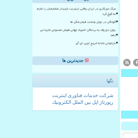
مرگ دورکاری در ایران وقتی اینترنت ناپایدار متخصصان را ملزم
به کوچ کرد
کودکان در تونل وحشت فیلترشکن ها
پاول دوروف به برندگان المپیاد جهانی هوش مصنوعی جایزه می
دهد
بازخوانی حادثه خروج اوپن ای آی
جدیدترین ها
تگها
شركت
خدمات
فناوری
اینترنت
رپورتاژ
اپل
بین الملل
الكترونیك