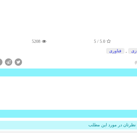
5208
/ 5
5.0
زی
,
فناوری
نظرتان در مورد این مطلب