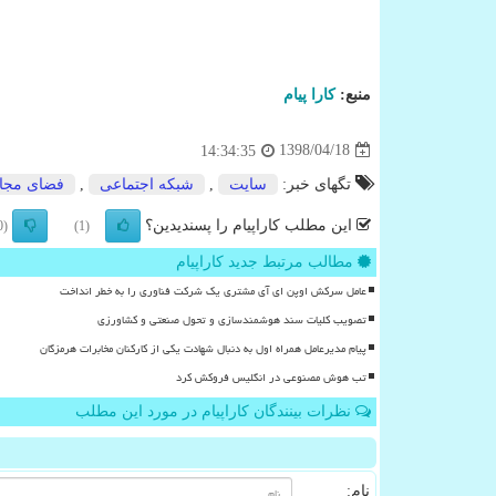
منبع:
كارا پیام
1398/04/18
14:34:35
تگهای خبر:
سایت
,
شبكه اجتماعی
,
فضای مجا
این مطلب کاراپیام را پسندیدین؟
(0)
(1)
مطالب مرتبط جدید کاراپیام
عامل سرکش اوپن ای آی مشتری یک شرکت فناوری را به خطر انداخت
تصویب کلیات سند هوشمندسازی و تحول صنعتی و کشاورزی
پیام مدیرعامل همراه اول به دنبال شهادت یکی از کارکنان مخابرات هرمزگان
تب هوش مصنوعی در انگلیس فروکش کرد
نظرات بینندگان کاراپیام در مورد این مطلب
نام: