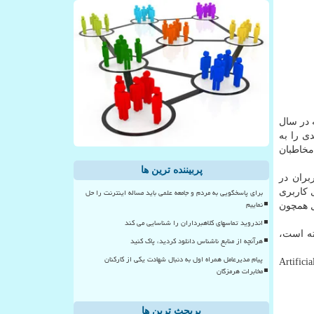
 در سال
ی را به
 مخاطبان
پربیننده ترین ها
اربران در
برای پاسخگویی به مردم و جامعه علمی باید مساله اینترنت را حل
 كاربری
نماییم
ل همچون
اندروید تماسهای کلاهبرداران را شناسایی می کند
وشته است،
هرآنچه از منابع ناشناس دانلود کردید، پاک کنید
پیام مدیرعامل همراه اول به دنبال شهادت یکی از کارکنان
ور كه قبل تر كارشناسان و تحلیلگران فعال در حوزه فناوری پیش بینی كرده بودند، بنظر می رسد كه فناوری هوش مصنوعی ( Artificial
مخابرات هرمزگان
پربحث ترین ها