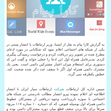
به گزارش كارا پیام به نقل از ایسنا، وزیر ارتباطات با انتشار پستی در
یكی از شبكه های اجتماعی اعلام نمود كه شكایاتی در مورد ادعای
مطرح شده در تصویر زیر دریافت كردم و درخواست رسیدگی پیگیری
كردم. مدیرعامل همراه اول این ادعا را جعلی خواند و گفت این كد
دستوری برای استعلام میزان اعتبار مشتركین دائمی است. یعنی یك
مشترك دائمی همراه اول اگر تا سقف عدد ذكر شده صحبت كند،
خطش یكطرفه نمی گردد.
سپس اداره كل ارتباطات
شركت
ارتباطات سیار ایران با انتشار
اطلاعیه ای اعلام نموده پیرو انتشار مطالب نادرستی در شبكه های
اجتماعی با سوژه بازپرداخت وجوه دریافتی از مشتركان خطوط
دائمی همراه اول بوسیله قبوض، كه كد «ستاره ۱۰ ستاره ۱۱۷ مربع»
صرفاً برای بالا بردن سقف قطع میان دوره مشتركان دائمی بوده و