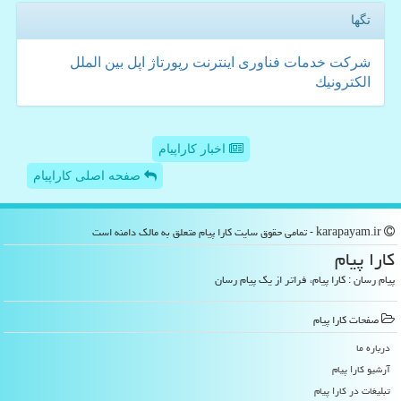
تگها
شركت
خدمات
فناوری
اینترنت
رپورتاژ
اپل
بین الملل
الكترونیك
اخبار کاراپیام
صفحه اصلی کاراپیام
karapayam.ir - تمامی حقوق سایت كارا پیام متعلق به مالک دامنه است
كارا پیام
پیام رسان : کارا پیام، فراتر از یک پیام رسان
صفحات كارا پیام
درباره ما
آرشیو كارا پیام
تبلیغات در كارا پیام