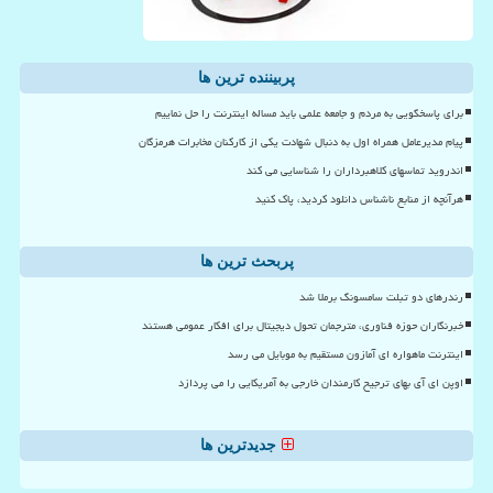
پربیننده ترین ها
برای پاسخگویی به مردم و جامعه علمی باید مساله اینترنت را حل نماییم
پیام مدیرعامل همراه اول به دنبال شهادت یکی از کارکنان مخابرات هرمزگان
اندروید تماسهای کلاهبرداران را شناسایی می کند
هرآنچه از منابع ناشناس دانلود کردید، پاک کنید
پربحث ترین ها
رندرهای دو تبلت سامسونگ برملا شد
خبرنگاران حوزه فناوری، مترجمان تحول دیجیتال برای افکار عمومی هستند
اینترنت ماهواره ای آمازون مستقیم به موبایل می رسد
اوپن ای آی بهای ترجیح کارمندان خارجی به آمریکایی را می پردازد
جدیدترین ها