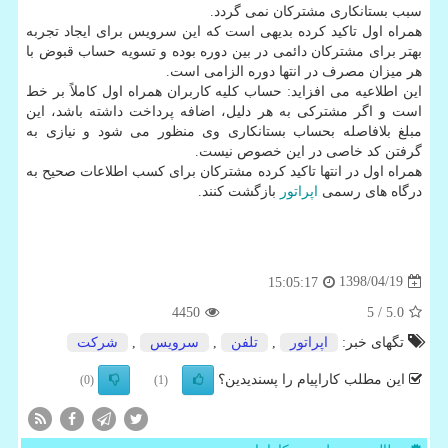
سبب بستانكاری مشتركان نمی گردد.
همراه اول تاكید كرده بدیهی است كه این سرویس برای ایجاد تجربه
بهتر برای مشتركان دائمی در بین دوره بوده و تسویه حساب قبوض با
هر میزان مصرف در انتها دوره الزامی است.
این اطلاعیه می افزاید: حساب كلیه كاربران همراه اول كاملاً بر خط
است و اگر مشتركی به هر دلیل، اضافه پرداخت داشته باشد، این
مبلغ بلافاصله بحساب بستانكاری وی منظور می شود و نیازی به
گرفتن كد خاصی در این خصوص نیست.
همراه اول در انتها تاكید كرده مشتركان برای كسب اطلاعات صحیح به
درگاه های رسمی
اپراتور
بازگشت كنند.
1398/04/19
15:05:17
4450
/ 5
5.0
تگهای خبر:
اپراتور
,
تلفن
,
سرویس
,
شركت
این مطلب کاراپیام را پسندیدین؟
(0)
(1)