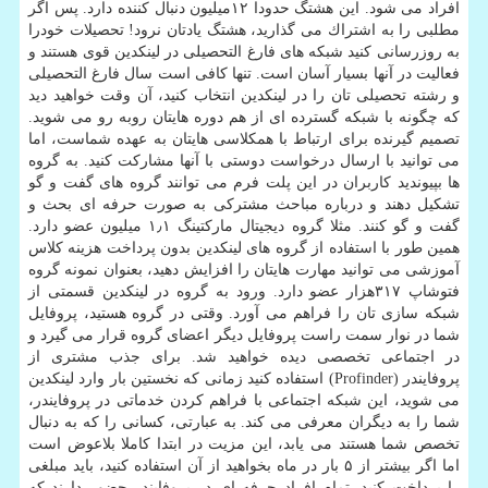
افراد می شود. این هشتگ حدودا ۱۲میلیون دنبال كننده دارد. پس اگر
مطلبی را به اشتراك می گذارید، هشتگ یادتان نرود! تحصیلات خودرا
به روزرسانی كنید شبكه های فارغ التحصیلی در لینكدین قوی هستند و
فعالیت در آنها بسیار آسان است. تنها كافی است سال فارغ التحصیلی
و رشته تحصیلی تان را در لینكدین انتخاب كنید، آن وقت خواهید دید
كه چگونه با شبكه گسترده ای از هم دوره هایتان روبه رو می شوید.
تصمیم گیرنده برای ارتباط با همكلاسی هایتان به عهده شماست، اما
می توانید با ارسال درخواست دوستی با آنها مشاركت كنید. به گروه
ها بپیوندید كاربران در این پلت فرم می توانند گروه های گفت و گو
تشكیل دهند و درباره مباحث مشتركی به صورت حرفه ای بحث و
گفت و گو كنند. مثلا گروه دیجیتال ماركتینگ ۱٫۱ میلیون عضو دارد.
همین طور با استفاده از گروه های لینكدین بدون پرداخت هزینه كلاس
آموزشی می توانید مهارت هایتان را افزایش دهید، بعنوان نمونه گروه
فتوشاپ ۳۱۷هزار عضو دارد. ورود به گروه در لینكدین قسمتی از
شبكه سازی تان را فراهم می آورد. وقتی در گروه هستید، پروفایل
شما در نوار سمت راست پروفایل دیگر اعضای گروه قرار می گیرد و
در اجتماعی تخصصی دیده خواهید شد. برای جذب مشتری از
پروفایندر (Profinder) استفاده كنید زمانی كه نخستین بار وارد لینكدین
می شوید، این شبكه اجتماعی با فراهم كردن خدماتی در پروفایندر،
شما را به دیگران معرفی می كند. به عبارتی، كسانی را كه به دنبال
تخصص شما هستند می یابد، این مزیت در ابتدا كاملا بلاعوض است
اما اگر بیشتر از ۵ بار در ماه بخواهید از آن استفاده كنید، باید مبلغی
را پرداخت كنید. تمام افراد حرفه ای در پروفایندر حضور دارند كه