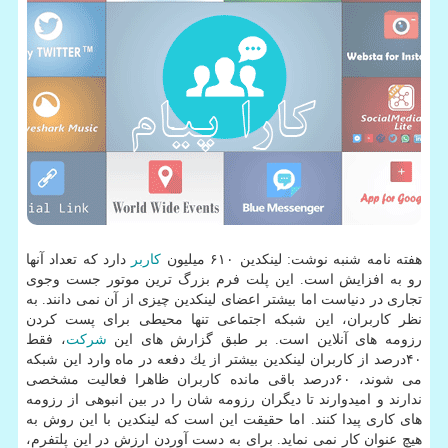
هفته نامه شنبه نوشت: لینكدین ۶۱۰ میلیون
كاربر
دارد كه تعداد آنها
رو به افزایش است. این پلت فرم بزرگ ترین موتور جست وجوی
تجاری در دنیاست اما بیشتر اعضای لینكدین چیزی از آن نمی دانند. به
نظر كاربران، این شبكه اجتماعی تنها محیطی برای پست كردن
رزومه های آنلاین است. بر طبق گزارش های این
شركت
، فقط
۴۰درصد از كاربران لینكدین بیشتر از یك دفعه در ماه وارد این شبكه
می شوند، ۶۰درصد باقی مانده كاربران ظاهرا فعالیت مشخصی
ندارند و امیدوارند تا دیگران رزومه شان را در بین انبوهی از رزومه
های كاری پیدا كنند. اما حقیقت این است كه لینكدین با این روش به
هیچ عنوان كار نمی نماید. برای به دست آوردن ارزش در این پلتفرم،