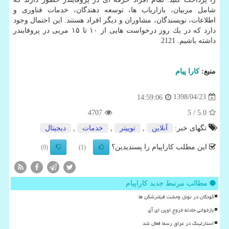
شامل مربیان، بازاریاب ها، توسعه دهندگان، خدمات فناوری و
اطلاعات، نویسندگان، مشاوران و دیگر افراد هستند. این احتمال وجود
دارد كه در یك روز درخواست هایی از ۱۰ تا ۱۵ مربی در پروفایندر
داشته باشیم. 2121
منبع:
كارا پیام
1398/04/23
14:59:06
4707
/ 5
5.0
تگهای خبر:
آنلاین
,
توییتر
,
خدمات
,
دیجیتال
این مطلب کاراپیام را پسندیدین؟
(0)
(1)
مطالب مرتبط جدید کاراپیام
کودکان در تونل وحشت فیلترشکن ها
بازخوانی حادثه خروج اوپن ای آی
استارلینک در عراق رسما فعال شد