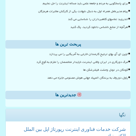
برای پاسخگویی به مردم و جامعه علمی باید مساله اینترنت را حل نماییم
پیام مدیرعامل همراه اول به دنبال شهادت یکی از کارکنان مخابرات هرمزگان
اندروید تماسهای کلاهبرداران را شناسایی می کند
هرآنچه از منابع ناشناس دانلود کردید، پاک کنید
پربحث ترین ها
اوپن ای آی بهای ترجیح کارمندان خارجی به آمریکایی را می پردازد
مرگ دورکاری در ایران وقتی اینترنت ناپایدار متخصصان را ملزم به کوچ کرد
کودکان در تونل وحشت فیلترشکن ها
پاول دوروف به برندگان المپیاد جهانی هوش مصنوعی جایزه می دهد
جدیدترین ها
تگها
شركت
خدمات
فناوری
اینترنت
رپورتاژ
اپل
بین الملل
الكترونیك