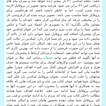
باشد، بگفته لینكدین ۲۱ بار بیشتر دیده خواهد شد و میزان پیام های
دریافتی اش ۳۶ برابر می شود. هرچند وجود تصویر در پروفایل لازمه
دیده شدن است، اما به خاطر داشته باشید كه هرعكسی برای
پروفایل شما مناسب نمی باشد. تصویر بریده شده ای ازعروسی تان
را در محیطی حرفه ای مثل لینكدین قرار ندهید. خودتان را بجای یك
مشاور مالی بگذارید؛ آیا به تصویری تار اعتماد می كنید؟ و عكس
سلفی شما را برای جذب نیرو ترغیب می كند؟ در عنوان لینكدین خود
مركز مشتریان اضافه كنید پروفایل شما عنوانی دارد كه در بالای آن
نمایش داده می شود و زیر نام شما قرار دارد. لینكدین در حالت كلی
شغل شما را در این فضا قرار می دهد. امكان دارد عنوان شما خاص
باشد كه در این صورت فرصتی را از دست داده اید، بهترین كاری كه
شما می توانید انجام دهید، استفاده ازمزایای ارتباط با مشتریان است؛
به آنها بگویید كه چطور می توانید
خدمات
رسانی كنید. مثلا در عنوان
خود بنویسید: «به كسب وكارهای كوچك برای ساخت سیستم ‎ها، حذف
هرج و مرج و افزایش فروش كمك می كنم.» اهداف خودرا بطور
خلاصه بیان كنید شما از كتابخانه كتابی را به امانت می گیرید چون
توجهتان را جلب كرده است. بعنوان پروفایل لینكدین تان فكر كنید،
پروفایل شما همانند عنوان كتاب می ماند و باید شركت هایی كه علاقه
مند به همكاری با آنها هستید را مجذوب كند. در این صورت آنها به
خواندن پروفایل شما ادامه می دهند. خلاصه اهداف شما همانند
مطالب داخلی كتاب می ماند كه مردم را به ادامه خواندن ترغیب می
كند. پروفایل شما نشان دهنده تخصص هایتان است و امكان شناخت
شما را فراهم می آورد. همكاران و مشتریان خودرا تایید كنید شاید