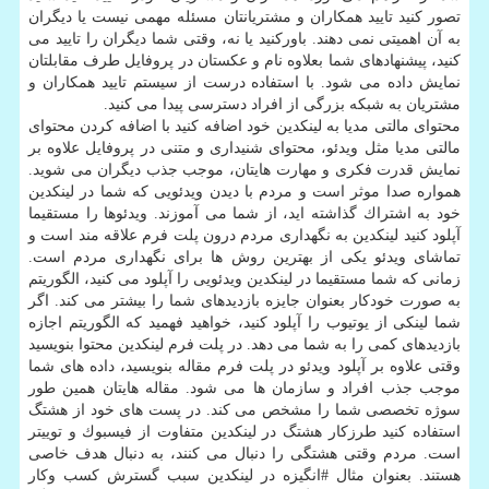
تصور كنید تایید همكاران و مشتریانتان مسئله مهمی نیست یا دیگران
به آن اهمیتی نمی دهند. باوركنید یا نه، وقتی شما دیگران را تایید می
كنید، پیشنهادهای شما بعلاوه نام و عكستان در پروفایل طرف مقابلتان
نمایش داده می شود. با استفاده درست از سیستم تایید همكاران و
مشتریان به شبكه بزرگی از افراد دسترسی پیدا می كنید.
محتوای مالتی مدیا به لینكدین خود اضافه كنید با اضافه كردن محتوای
مالتی مدیا مثل ویدئو، محتوای شنیداری و متنی در پروفایل علاوه بر
نمایش قدرت فكری و مهارت هایتان، موجب جذب دیگران می شوید.
همواره صدا موثر است و مردم با دیدن ویدئویی كه شما در لینكدین
خود به اشتراك گذاشته اید، از شما می آموزند. ویدئوها را مستقیما
آپلود كنید لینكدین به نگهداری مردم درون پلت فرم علاقه مند است و
تماشای ویدئو یكی از بهترین روش ها برای نگهداری مردم است.
زمانی كه شما مستقیما در لینكدین ویدئویی را آپلود می كنید، الگوریتم
به صورت خودكار بعنوان جایزه بازدیدهای شما را بیشتر می كند. اگر
شما لینكی از یوتیوب را آپلود كنید، خواهید فهمید كه الگوریتم اجازه
بازدیدهای كمی را به شما می دهد. در پلت فرم لینكدین محتوا بنویسید
وقتی علاوه بر آپلود ویدئو در پلت فرم مقاله بنویسید، داده های شما
موجب جذب افراد و سازمان ها می شود. مقاله هایتان همین طور
سوژه تخصصی شما را مشخص می كند. در پست های خود از هشتگ
استفاده كنید طرزكار هشتگ در لینكدین متفاوت از فیس‎بوك و توییتر
است. مردم وقتی هشتگی را دنبال می كنند، به دنبال هدف خاصی
هستند. بعنوان مثال #انگیزه در لینكدین سبب گسترش كسب وكار