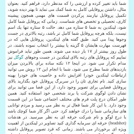
شما باید تغییر كرده و ارزشی را كه مدنظر دارد، فراهم كنید. بعنوان
مثال، داشتن پروفایلی كامل به شما كمك می نماید تا بهتر دیده شوید،
تكمیل پروفایل نیازمند پركردن قسمت های مهمی همچون پیشینه
كاری، تحصیلی و تخصص های شماست. زمانی كه پروفایل شما كامل
شود، لینكدین به شما ۵ ستاره می دهد. حالت ۵ ستاره تنها یك اسم
نیست، بلكه هرچه پروفایل شما كامل تر باشد، رتبه بالاتری در جست
وجوها پیدا می كنید. طبق گفته های لینكدین، پروفایل هایی كه در
فهرست مهارت هایشان ۵ گزینه یا بیشتر را انتخاب نموده باشند، در
طول روز بیشتر از ۱۷ بار دیده می شوند. همین طور نباید فراموش
نماییم كه پروفایل های رتبه بالای لینكدین در جست وجوهای
گوگل
نیز
مدام تكرار می شود. در اینجا ۱۲ نكته ساده برای بالابردن میزان
بازدیدهای شما مطرح می شود، شما با انجام این ۱۲ روش می توانید
ارتباطات لینكدین خودرا افزایش داده و خاصیت های خودرا بهینه
سازی كنید. نام تجاری تان را در سربرگ پروفایل خود بگذارید بالای
پروفایل فضایی برای تصویر وجود دارد، از این فضا می توانید برای
نشان دادن لوگوی شركت یا برند شخصی خود استفاده كنید. همین
طور امكان درج پلت فرم های مختلف اجتماعی شما در این قسمت
وجود دارد. با این كار شما فعال تر به نظر می رسید و مردم توانایی
های سازمانی شما را درك خواهند كرد. حتی اگر كار شما كوچك باشد
با درج لوگو و نام شركت حرفه ای به نظر می‎رسید. در هدشات
(headshot) حرفه ای سرمایه گذاری كنید تصاویر در لینكدین از اهمیت
ویژه ای برخوردار می باشند. زمانی كه فرد تصویر پروفایل داشته