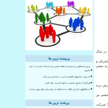
در سال
پربیننده ترین ها
تریان و
برای پاسخگویی به مردم و جامعه علمی باید مساله اینترنت را حل
 شده است. طبق آخرین آمار موسسه ارزشیابی برند بریتانیایی، حالا هواوی در جایگاه هفتم در بین 100 برند معتبر
نماییم
اندروید تماسهای کلاهبرداران را شناسایی می کند
هرآنچه از منابع ناشناس دانلود کردید، پاک کنید
ا افزایش 63.7 درصدی در میزان ارزش برند
دستگاههای اجرائی مکلف به استفاده از پیامرسان های بومی شدند
ششم نیز
پربحث ترین ها
بعد از هواوی سه برند چینی دیگر یعنی WeChat، Tencent و Taobao قرار گرفته اند و با احتساب آنها می توان گفت 5 شركت آمریكایی و 5 شركت