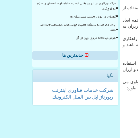
مرگ دورکاری در ایران وقتی اینترنت ناپایدار متخصصان را ملزم
فاده از
به کوچ کرد
کودکان در تونل وحشت فیلترشکن ها
به دوم پرفروش ترین ها را در اختیار دارد. محصولات اخیر سری Huawei P30 در همه ابعاد
پاول دوروف به برندگان المپیاد جهانی هوش مصنوعی جایزه می
بران به
دهد
بازخوانی حادثه خروج اوپن ای آی
ده تا هواوی راهكاری
د داشته باشد و
جدیدترین ها
استفاده
و ارزان
تگها
هواوی می
یاورد.
شركت
خدمات
فناوری
اینترنت
رپورتاژ
اپل
بین الملل
الكترونیك