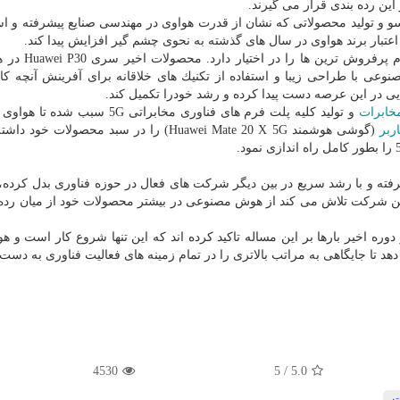
و و تولید محصولاتی كه نشان از قدرت هواوی در مهندسی صنایع پیشرفته و است
تبار برند هواوی در سال های گذشته به نحوی چشم گیر افزایش پیدا كند.
هواوی در زمان حاضر در حوزه گوشیهای هوشمند رت
ی با طراحی زیبا و استفاده از تكنیك های خلاقانه برای آفرینش آنچه كار
یی در این عرصه دست پیدا كرده و رشد خودرا تكمیل كند.
خابرات
و تولید كلیه پلت فرم های فناوری مخابراتی 5G سبب ش
ربر
(گوشی هوشمند Huawei Mate 20 X 5G) را در سبد محصولات خو
ه و با رشد سریع در بین دیگر شركت های فعال در حوزه فناوری بدل كرده، 
ن شركت تلاش می كند از هوش مصنوعی در بیشتر محصولات خود از میان رده 
ر دوره اخیر بارها بر این مساله تاكید كرده اند كه این تنها شروع كار است و 
هد تا جایگاهی به مراتب بالاتری را در تمام زمینه های فعالیت فناوری به دست ب
4530
/ 5
5.0