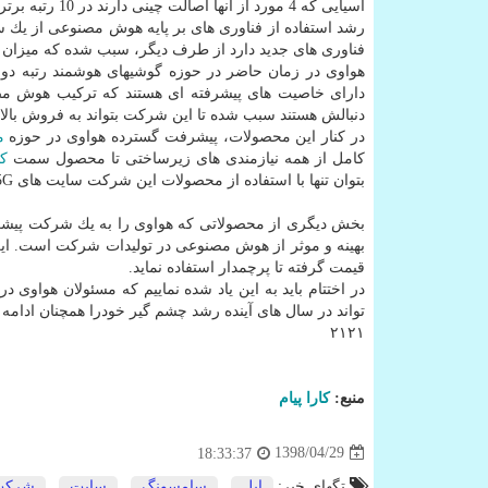
آسیایی كه 4 مورد از آنها اصالت چینی دارند در 10 رتبه برتر این رده بندی قرار می گیرند.
رشد استفاده از فناوری های بر پایه هوش مصنوعی از یك س
فناوری های جدید دارد از طرف دیگر، سبب شده كه میزان اع
دارای خاصیت های پیشرفته ای هستند كه تركیب هوش مصنوع
دنبالش هستند سبب شده تا این شركت بتواند به فروش بالا
در كنار این محصولات، پیشرفت گسترده هواوی در حوزه
م
كامل از همه نیازمندی های زیرساختی تا محصول سمت
كا
بتوان تنها با استفاده از محصولات این شركت سایت های 5G را بطور كامل راه اندازی نمود.
بخش دیگری از محصولاتی كه هواوی را به یك شركت پیشرفت
بهینه و موثر از هوش مصنوعی در تولیدات شركت است. ای
قیمت گرفته تا پرچمدار استفاده نماید.
در اختتام باید به این یاد شده نماییم كه مسئولان هواوی د
تواند در سال های آینده رشد چشم گیر خودرا همچنان ادامه د
۲۱۲۱
منبع:
كارا پیام
1398/04/29
18:33:37
تگهای خبر:
اپل
,
سامسونگ
,
سایت
,
شركت