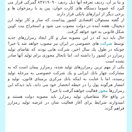
و بنا بر آن، ردیف تعرفه آنها ذیل ردیف ۸۴۷۱۹۰۹۰ گمركی قرار می
گیرد كه عموما دستگاه های كارت خوان، پین پد یا رمزخوان ها و
برخی دیگر از ابزارهای بانكی قرار دارند.
از گفته مسئولان اقتصادی كشور پیداست كه ساز و كار تولید ارز
دیجیتال، هفته آینده در دولت مصوب می شود و استخراج بیت كوین
شكل قانونی به خود خواهد گرفت.
حال باید دید كه در این مصوبه ساز و كار ایجاد رمزارزهای جدید
توسط
شركت
های خصوصی در ایران نیز مصوب خواهد شد یا خیر؟
چونكه در طول یك سال اخیر، شركت هایی بودند كه تقاضای تولید
رمزارز در كشور را داشته اند، اما تابحال مجوزی برای تولید آنها صادر
نشده است.
یكی از مهم ترین رمزارزهای تولید شده، رمزارز پیمان است كه به
مشاركت چهار بانك ایرانی و یك شركت خصوصی به مرحله تولید
رسیده، اما با عنایت به اینكه بانك مركزی برمبنای قانون، تولید و
انتشار هرگونه پول را در حیطه انحصار خود می داند، باید دیدكه این
رمزارزها
مجوز
فعالیت خواهندگرفت یا خیر؟
در واقع حالا متقاضیان تولید رمزارز باید مصوبه دولت هستند و
امیدوارند شرایط برای آغاز فعالیت شان در عرصه تولید رمزارز
فراهم گردد.