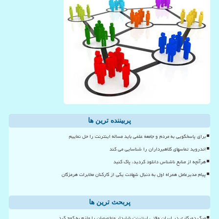
پربیننده ترین ها
برای پاسخگویی به مردم و جامعه علمی باید مساله اینترنت را حل نماییم
اندروید تماسهای کلاهبرداران را شناسایی می کند
هرآنچه از منابع ناشناس دانلود کردید، پاک کنید
پیام مدیرعامل همراه اول به دنبال شهادت یکی از کارکنان مخابرات هرمزگان
پربحث ترین ها
مرگ دورکاری در ایران وقتی اینترنت ناپایدار متخصصان را ملزم به کوچ کرد