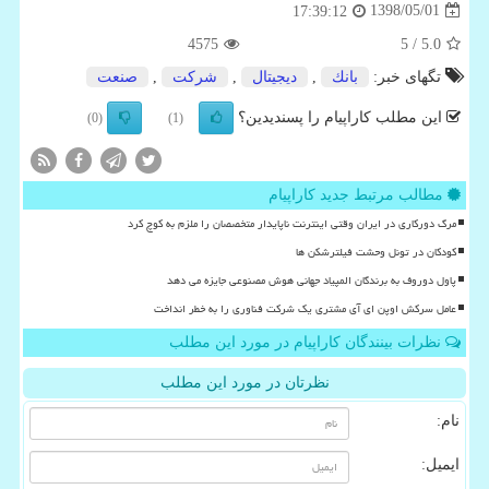
1398/05/01
17:39:12
4575
/ 5
5.0
تگهای خبر:
بانك
,
دیجیتال
,
شركت
,
صنعت
این مطلب کاراپیام را پسندیدین؟
(0)
(1)
مطالب مرتبط جدید کاراپیام
مرگ دورکاری در ایران وقتی اینترنت ناپایدار متخصصان را ملزم به کوچ کرد
کودکان در تونل وحشت فیلترشکن ها
پاول دوروف به برندگان المپیاد جهانی هوش مصنوعی جایزه می دهد
عامل سرکش اوپن ای آی مشتری یک شرکت فناوری را به خطر انداخت
نظرات بینندگان کاراپیام در مورد این مطلب
نظرتان در مورد این مطلب
نام:
ایمیل: