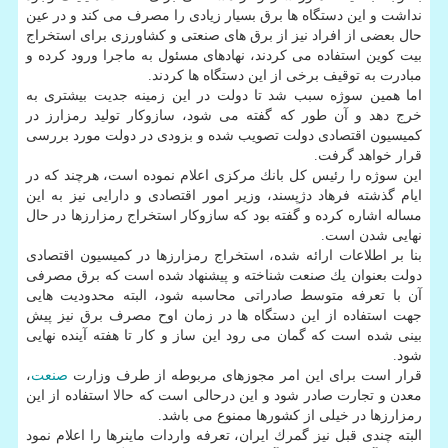
نداشت و این دستگاه ها برق بسیار زیادی را مصرف می كند و در عین
حال بعضی از افراد نیز از برق های صنعتی و كشاورزی برای استخراج
بیت كوین استفاده می كردند، نهادهای مسئول به ماجرا ورود كرده و
مبادرت به توقیف برخی از این دستگاه ها كردند.
اما همین سوژه سبب شد تا دولت در این زمینه جدیت بیشتری به
خرج دهد و آن طور كه گفته می شود، سازوكار تولید رمزارز در
كمیسیون اقتصادی دولت تصویب شده و بزودی در دولت مورد بررسی
قرار خواهد گرفت.
این سوژه را رئیس كل بانك مركزی اعلام نموده است، هرچند كه در
ایام گذشته فرهاد دژپسند، وزیر امور اقتصادی و دارایی نیز به این
مساله اشاره كرده و گفته بود كه سازوكار استخراج رمزارزها در حال
نهایی شدن است.
بنا بر اطلاعات ارائه شده، استخراج رمزارزها در كمیسیون اقتصادی
دولت بعنوان یك صنعت شناخته و پیشنهاد شده است كه برق مصرفی
آن با تعرفه متوسط صادراتی محاسبه شود، البته محدودیت هایی
جهت استفاده از این دستگاه ها در زمان اوح مصرف برق نیز پیش
بینی شده است كه گمان می رود این ساز و كار تا هفته آینده نهایی
شود.
قرار است برای این امر مجوزهای مربوطه از طرف وزارت
صنعت
،
معدن و تجارت صادر شود و این درحالی است كه حالا استفاده از این
رمزارزها در خیلی از كشورها ممنوع می باشد.
البته چندی قبل نیز گمرك ایران، تعرفه واردات ماینرها را اعلام نمود