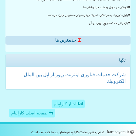
کودکان در تونل وحشت فیلترشکن ها
پاول دوروف به برندگان المپیاد جهانی هوش مصنوعی جایزه می دهد
بازخوانی حادثه خروج اوپن ای آی
جدیدترین ها
تگها
شركت
خدمات
فناوری
اینترنت
رپورتاژ
اپل
بین الملل
الكترونیك
اخبار کاراپیام
صفحه اصلی کاراپیام
karapayam.ir - تمامی حقوق سایت كارا پیام متعلق به مالک دامنه است