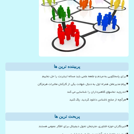
پربیننده ترین ها
برای پاسخگویی به مردم و جامعه علمی باید مساله اینترنت را حل نماییم
پیام مدیرعامل همراه اول به دنبال شهادت یکی از کارکنان مخابرات هرمزگان
اندروید تماسهای کلاهبرداران را شناسایی می کند
هرآنچه از منابع ناشناس دانلود کردید، پاک کنید
پربحث ترین ها
خبرنگاران حوزه فناوری، مترجمان تحول دیجیتال برای افکار عمومی هستند
اینترنت ماهواره ای آمازون مستقیم به موبایل می رسد