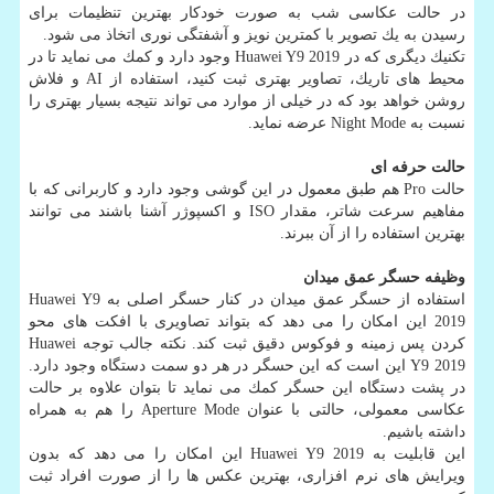
در حالت عكاسی شب به صورت خودكار بهترین تنظیمات برای
رسیدن به یك تصویر با كمترین نویز و آشفتگی نوری اتخاذ می شود.
تكنیك دیگری كه در Huawei Y9 2019 وجود دارد و كمك می نماید تا در
محیط های تاریك، تصاویر بهتری ثبت كنید، استفاده از AI و فلاش
روشن خواهد بود كه در خیلی از موارد می تواند نتیجه بسیار بهتری را
نسبت به Night Mode عرضه نماید.
حالت حرفه ای
حالت Pro هم طبق معمول در این گوشی وجود دارد و كاربرانی كه با
مفاهیم سرعت شاتر، مقدار ISO و اكسپوژر آشنا باشند می توانند
بهترین استفاده را از آن ببرند.
وظیفه حسگر عمق میدان
استفاده از حسگر عمق میدان در كنار حسگر اصلی به Huawei Y9
2019 این امكان را می دهد كه بتواند تصاویری با افكت های محو
كردن پس زمینه و فوكوس دقیق ثبت كند. نكته جالب توجه Huawei
Y9 2019 این است كه این حسگر در هر دو سمت دستگاه وجود دارد.
در پشت دستگاه این حسگر كمك می نماید تا بتوان علاوه بر حالت
عكاسی معمولی، حالتی با عنوان Aperture Mode را هم به همراه
داشته باشیم.
این قابلیت به Huawei Y9 2019 این امكان را می دهد كه بدون
ویرایش‎ های نرم افزاری، بهترین عكس ها را از صورت افراد ثبت