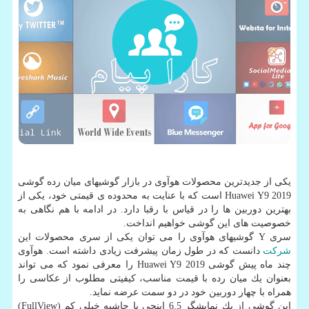
یكی از جدیدترین محصولات هوآوی در بازار گوشیهای میان رده گوشی
Huawei Y9 2019 است كه با عنایت به محدوده ی قیمتی خود، یكی از
بهترین دوربین ها را در قیاس با رقبا دارد. در ادامه با هم نگاهی به
خصوصیت های این گوشی خواهیم انداخت.
سری Y گوشیهای هوآوی را می توان یكی از سری محصولات این
شركت
دانست كه در طول زمان پیشرفت زیادی داشته است. هوآوی
چند ماه پیش گوشی Huawei Y9 2019 را معرفی نمود كه می تواند
بعنوان یك میان رده با قیمت مناسب، كیفیتی مطلوب از عكاسی را
همراه با چهار دوربین خود در دو سمت عرضه نماید.
این گوشی از یك نمایشگر 6.5 اینچی با حاشیه خیلی كم (FullView)