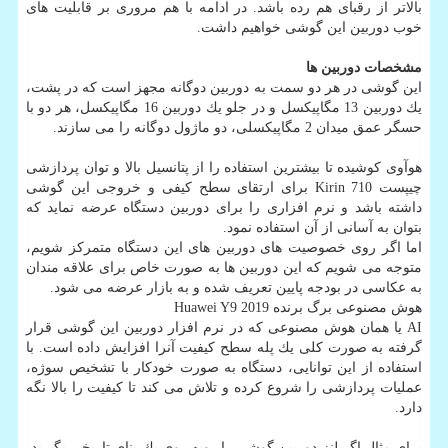
بالاتر از رقبای هم رده باشد. در ادامه با هم مروری بر قابلیت های
خوب دوربین این گوشی خواهیم داشت.
مشخصات دوربین ها
این گوشی در هر دو سمت به دوربین دوگانه مجهز است كه در پشت،
یك دوربین 13 مگاپیكسل و در جلو یك دوربین 16 مگاپیكسل، هر دو با
حسگر عمق میدان 2 مگاپیكسلی، دو ماژول دوگانه را می سازند.
هوآوی كوشیده تا بیشترین استفاده را از پتانسیل بالا و توان پردازشی
چیپست Kirin 710 برای ارتقای سطح كیفی و خروجی این گوشی
داشته باشد و نرم افزاری را برای دوربین دستگاه عرضه نماید كه
بتوان به آسانی از آن استفاده نمود.
اما اگر روی خصوصیت های دوربین های این دستگاه متمركز شویم،
متوجه می شویم كه این دوربین ها به صورت خاص برای علاقه مندان
به عكاسی در بودجه پایین تعریف شده و به بازار عرضه می شود.
هوش مصنوعی برگ برنده Huawei Y9 2019
AI یا همان هوش مصنوعی كه در نرم‎ افزار دوربین این گوشی قرار
گرفته به صورت كلی یك پله سطح كیفیت آنرا افزایش داده است. با
استفاده از این توانایی، دستگاه به صورت خودكار با تشخیص سوژه،
عملیات پردازشی را شروع كرده و تلاش می كند تا كیفیت را بالا نگه
دارد.
برای مثال اگر لنز دوربین گوشی را روبه روی یك بنای تاریخی بگیرید،