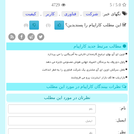
4729
/ 5
5.0
تگهای خبر:
شركت
,
فناوری
,
كاربر
,
كیفیت
این مطلب کاراپیام را پسندیدین؟
(0)
(1)
مطالب مرتبط جدید کاراپیام
اوپن ای آی بهای ترجیح کارمندان خارجی به آمریکایی را می پردازد
پاول دوروف به برندگان المپیاد جهانی هوش مصنوعی جایزه می دهد
عامل سرکش اوپن ای آی مشتری یک شرکت فناوری را به خطر انداخت
بازاریاب ها کف بازار اینترنت پرو می فروشند
نظرات بینندگان کاراپیام در مورد این مطلب
نظرتان در مورد این مطلب
نام:
ایمیل:
نظر: