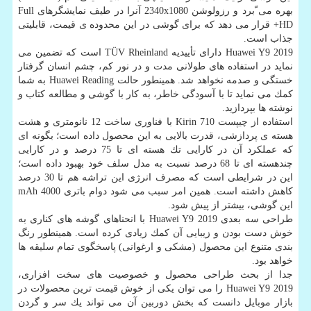
بهره می ّبرد و رزولوشن 2340x1080 آنرا در طیف نمایشگرهای Full
HD+ قرار می دهد كه برای گوشی در این محدوده ی قیمت، قابلیتی
جذاب است.
Huawei Y9 2019 دارای تأییدیه TÜV Rheinland است كه تضمین می
نماید در استفاده های طولانی مدت و در نور كم، چشم انسان گرفتار
خستگی و صدمه نخواهد شد. همینطور حالت Huawei Reading به شما
كمك می نماید تا با آسودگی خاطر، به كار با گوشی و مطالعه كتاب و
نوشته ها بپردازید.
استفاده از چیپست Kirin 710 با فناوری ساخت 12 نانومتری و هشت
هسته ی پردازشی، قدرت بالایی به این محصول داده است؛ بگونه ای
كه عملكرد آن در كارایی تك هسته ای تا 75 درصد و در كارایی
چندهسته ای تا 68 درصد نسبت به مدل سلف خود بهبود داده است؛
این در شرایطی است كه مصرف انرژی این تراشه هم تا 30 درصد
كاهش داشته است. همین امر سبب می شود دوام باتری 4000 mAh
این گوشی، بیشتر از پیش شود.
طراحی سه بعدی Huawei Y9 2019 با انحناهای گوشه های كناری به
خوش دست بودن و زیبایی آن كمك زیادی كرده است. همینطور رنگ
بندی متنوع این محصول (مشكی و ارغوانی) پاسخگوی تمام سلیقه ها
خواهد بود.
جدا از بحث طراحی محصول و خصوصیت های سخت افزاری،
Huawei Y9 2019 را می توان یكی از خوش قیمت ترین محصولات در
بازار موبایل دانست كه بخش دوربین آن می تواند یك سر و گردن