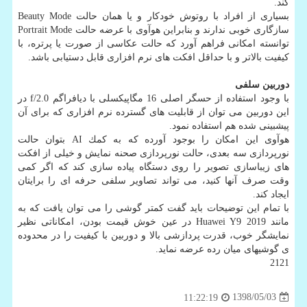
كند.
بسیاری از افراد با روتوش خودكار و یا همان حالت Beauty Mode
سازگاری خوبی ندارند و بنابراین هوآوی با عرضه حالت Portrait Mode
توانسته امكانی فراهم آورد كه حالت عكاسی از صورت یا پرتره، با
كیفیت بالاتر و با حداقل افكت های نرم افزاری قابل دستیابی باشد.
دوربین سلفی
با وجود استفاده از حسگر اصلی 16 مگاپیكسلی با دیافراگم f/2.0 در
این دوربین می توان از قابلیت های گسترده نرم افزاری كه برای آن
پیشبینی شده هم استفاده نمود.
هوآوی این امكان را بوجود آورده كه به كمك AI بتوان حالت
نورپردازی سه بعدی، حالت نورپردازی صحنه نمایش و خیلی از افكت
های زیباسازی تصویر را روی دستگاه پیاده سازی كند كه اگر كمی
وقت صرف آنها كنید، می تواند تصاویر سلفی حرفه ای را برایتان
ایجاد كند.
با تمام این توضیحات باید گفت كمتر گوشی را می توان یافت كه به
مانند Huawei Y9 2019 در عین خوش قیمت بودن، امكاناتی نظیر
نمایشگر خوب، قدرت پردازشی بالا و دوربین با كیفیت را در محدوده
ی گوشیهای میان رده عرضه نماید.
2121
1398/05/03
11:22:19