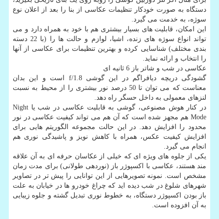
دستگاه به صورت خودكار تنظیمات عكاسی از بنا را بعد از اعلان نوع
سوژه، به خدمت می گیرد.
این امكان، قابلیت های بسیار بیشتری هم با خود به همراه دارد و می
تواند انواع سوژه های زنده، اشیا، لوازم و حالت ها را (با 22 دسته
بندی مختلف) شناسایی كرده و بهترین تنظیمات برای عكاسی از آنها
را انتخاب و ارائه نماید.
عكاسی در شب و شاتر باز 6 ثانیه ای
گشودگی دریچه دیافراگم در این گوشی f/1.8 است و این بدان
معناست كه می توان تا 50 درصد نور بیشتری را از محیط به نسبت
لنزهای معمولی به داخل حسگر راه دهد.
در كنار هوش مصنوعی، گوشی به قابلیت عكاسی در شب یا Night
Mode هم مجهز شده است كه آن هم می تواند كیفیت عكاسی در نور
محدود را افزایش دهد. در این حالت مجموعه الگوریتم هایی برای
افزایش كیفیت عكس، همراه با كاهش نویز و پاشیدگی نوری هم
انجام می گیرد.
یكی از جلوه های ویژه ای كه خیلی از عكاسان حرفه ای به آن علاقه
مند هستند، عكاسی با اكسپوژر باز (نوردهی طولانی) برای مدت زمان
مشخص است. نمونه تصویرهایی از این توانایی را پیش تر در تصاویر
شهرهای شلوغ در شب دیده اید كه چراغ خودرو ها در خیابان به علت
باز بودن اكسپوژر دستگاه، به خطوط نوری تبدیل گشته و جلوه زیبایی
به آن افزوده است.