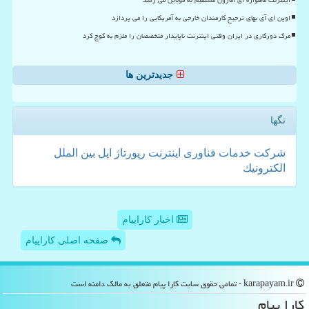
اوپن ای آی بهای ترجیح کارمندان خارجی به آمریکایی را می پردازد
مرگ دورکاری در ایران وقتی اینترنت ناپایدار متخصصان را ملزم به کوچ کرد
جدیدترین ها
تگها
شركت
خدمات
فناوری
اینترنت
رپورتاژ
اپل
بین الملل
الكترونیك
اخبار کاراپیام
صفحه اصلی کاراپیام
karapayam.ir - تمامی حقوق سایت كارا پیام متعلق به مالک دامنه است
كارا پیام