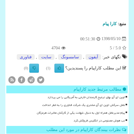
منبع:
كارا پیام
1398/05/10
00:51:30
4704
/ 5
5.0
تگهای خبر:
آیفون
,
سامسونگ
,
سایت
,
فناوری
این مطلب کاراپیام را پسندیدین؟
(0)
(1)
مطالب مرتبط جدید کاراپیام
اوپن ای آی بهای ترجیح کارمندان خارجی به آمریکایی را می پردازد
عامل سرکش اوپن ای آی مشتری یک شرکت فناوری را به خطر انداخت
پیام مدیرعامل همراه اول به دنبال شهادت یکی از کارکنان مخابرات هرمزگان
تب هوش مصنوعی در انگلیس فروکش کرد
نظرات بینندگان کاراپیام در مورد این مطلب