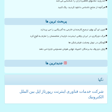
اندروید تماسهای کلاهبرداران را شناسایی می کند
هرآنچه از منابع ناشناس دانلود کردید، پاک کنید
پربحث ترین ها
اوپن ای آی بهای ترجیح کارمندان خارجی به آمریکایی را می پردازد
مرگ دورکاری در ایران وقتی اینترنت ناپایدار متخصصان را ملزم به کوچ کرد
کودکان در تونل وحشت فیلترشکن ها
پاول دوروف به برندگان المپیاد جهانی هوش مصنوعی جایزه می دهد
جدیدترین ها
تگها
شركت
خدمات
فناوری
اینترنت
رپورتاژ
اپل
بین الملل
الكترونیك