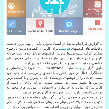
به گزارش كارا پیام به نقل از ایسنا، همواره یكی از مهم ترین خاصیت
و قابلیت های گوشیهای
هوشمند
برای كاربران، كیفیت دوربین و وضوح
تصاویر گرفته شده توسط دوربین گوشیهای موبایل بوده است چونكه
كاربران قادر خواهند بود بدون نیاز به حمل و جابجایی دوربین های
عكاسی، به ثبت تصاویر و مناظر موردعلاقه خود بپردازند.
طبق گزارش
وب
سایت creativebloq، حالا اخیرا كارشناسان و
تحلیلگران فعال در حوزه فناوری با تحقیق و بررسی های جدید خود
لیست جدیدی را از گوشیهای هوشمندی كه به بهترین و با كیفیت ترین
دوربین ها تجهیز شده اند، منتشر نموده اند كه برای آن دسته از
كاربرانی كه تمایل به خریداری و استفاده از موبایل های مجهز به
دوربین باكیفیت دارند، بسیار سودمند و كاربردی خواهد بود.
در زیر به مرور و معرفی برخی از گوشیهای هوشمند مجهز به دوربین
باكیفیت و دقت بالا كه برمبنای معیارهای مختلفی توسط كارشناسان
فعال در حوزه موبایل و دوربین انتخاب شده اند، خواهیم پرداخت: