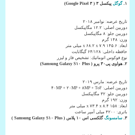
۱.
گوگل
پیكسل ۳ ( Google Pixel ۳
)
تاریخ عرضه: نوامبر ۲۰۱۸
دوربین اصلی: ۱۲.۲ مگاپیكسل
دوربین جلو: ۸ مگاپیكسل
وزن: ۱۴۸ گرم
ابعاد: ۱۴۵.۶ x ۶۸.۲ x ۷.۹ میلی متر
حافظه داخلی: ۶۴/۱۲۸ گیگابایت
نوع فوكوس اتوماتیك: تشخیص فاز و لیزر
۲. هواوی پی۳۰ پرو (
Samsung Galaxy S۱۰ Plus
)
تاریخ عرضه: مارس ۲۰۱۹
دوربین اصلی: ۴۰MP + ۲۰MP + ۸MP + ToF
دوربین جلو: ۳۲ مگاپیكسل
وزن: ۱۹۲ گرم
ابعاد: ۱۵۸ x ۷۳.۴ x ۸.۴ میلی متر
باتری: ۴۲۰۰ میلی آمپر ساعت
۳.
سامسونگ
گلكسی اس ۱۰ پلاس (
Samsung Galaxy S۱۰ Plus
)