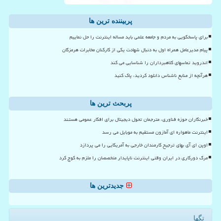
پربیننده ترین ها
برای پاسخگویی به مردم و جامعه علمی باید مساله اینترنت را حل نماییم
پیام مدیرعامل همراه اول به دنبال شهادت یکی از کارکنان مخابرات هرمزگان
اندروید تماسهای کلاهبرداران را شناسایی می کند
هرآنچه از منابع ناشناس دانلود کردید، پاک کنید
پربحث ترین ها
خبرنگاران حوزه فناوری، مترجمان تحول دیجیتال برای افکار عمومی هستند
اینترنت ماهواره ای آمازون مستقیم به موبایل می رسد
اوپن ای آی بهای ترجیح کارمندان خارجی به آمریکایی را می پردازد
مرگ دورکاری در ایران وقتی اینترنت ناپایدار متخصصان را ملزم به کوچ کرد
جدیدترین ها
تگها