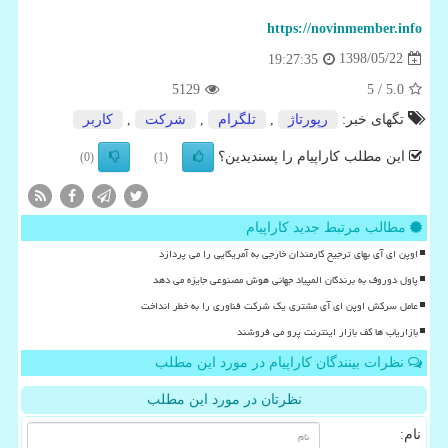
https://novinmember.info
1398/05/22
19:27:35
5129
/ 5
5.0
تگهای خبر:
رپورتاژ
,
تلگرام
,
شركت
,
كاربر
این مطلب کاراپیام را پسندیدین؟
(0)
(1)
مطالب مرتبط جدید کاراپیام
اوپن ای آی بهای ترجیح کارمندان خارجی به آمریکایی را می پردازد
پاول دوروف به برندگان المپیاد جهانی هوش مصنوعی جایزه می دهد
عامل سرکش اوپن ای آی مشتری یک شرکت فناوری را به خطر انداخت
بازاریاب ها کف بازار اینترنت پرو می فروشند
نظرات بینندگان کاراپیام در مورد این مطلب
نظرتان در مورد این مطلب
نام: