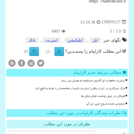
https: //hamrahcard.ir/
1398/05/27
13:34:38
4903
/ 5
5.0
تگهای خبر:
اپل
,
اپلیكیشن
,
اینترنت
,
بانك
این مطلب کاراپیام را پسندیدین؟
(0)
(1)
مطالب مرتبط جدید کاراپیام
اینترنت ماهواره ای آمازون مستقیم به موبایل می رسد
مرگ دورکاری در ایران وقتی اینترنت ناپایدار متخصصان را ملزم به کوچ کرد
کودکان در تونل وحشت فیلترشکن ها
بازخوانی حادثه خروج اوپن ای آی
نظرات بینندگان کاراپیام در مورد این مطلب
نظرتان در مورد این مطلب