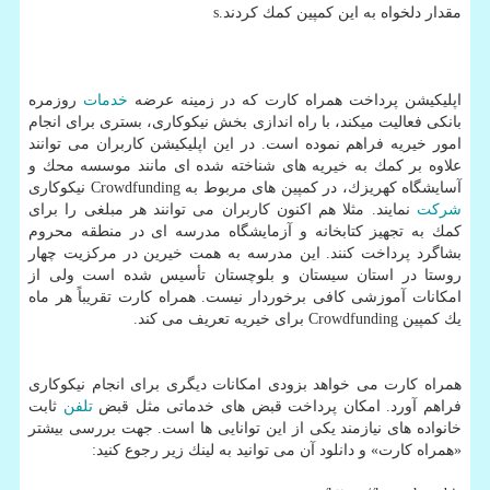
مقدار دلخواه به این كمپین كمك كردند.s
اپلیكیشن پرداخت همراه كارت كه در زمینه عرضه
خدمات
روزمره
بانكی فعالیت میكند، با راه اندازی بخش نیكوكاری، بستری برای انجام
امور خیریه فراهم نموده است. در این اپلیكیشن كاربران می توانند
علاوه بر كمك به خیریه های شناخته شده ای مانند موسسه محك و
آسایشگاه كهریزك، در كمپین های مربوط به Crowdfunding نیكوكاری
شركت
نمایند. مثلا هم اكنون كاربران می توانند هر مبلغی را برای
كمك به تجهیز كتابخانه و آزمایشگاه مدرسه ای در منطقه محروم
بشاگرد پرداخت كنند. این مدرسه به همت خیرین در مركزیت چهار
روستا در استان سیستان و بلوچستان تأسیس شده است ولی از
امكانات آموزشی كافی برخوردار نیست. همراه كارت تقریباً هر ماه
یك كمپین Crowdfunding برای خیریه تعریف می كند.
همراه كارت می خواهد بزودی امكانات دیگری برای انجام نیكوكاری
فراهم آورد. امكان پرداخت قبض های خدماتی مثل قبض
تلفن
ثابت
خانواده های نیازمند یكی از این توانایی ها است. جهت بررسی بیشتر
«همراه كارت» و دانلود آن می توانید به لینك زیر رجوع كنید: