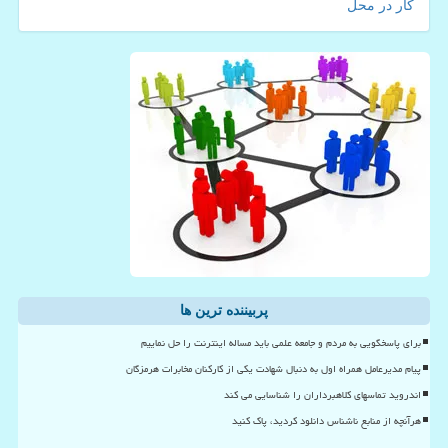
کار در محل
پربیننده ترین ها
برای پاسخگویی به مردم و جامعه علمی باید مساله اینترنت را حل نماییم
پیام مدیرعامل همراه اول به دنبال شهادت یکی از کارکنان مخابرات هرمزگان
اندروید تماسهای کلاهبرداران را شناسایی می کند
هرآنچه از منابع ناشناس دانلود کردید، پاک کنید