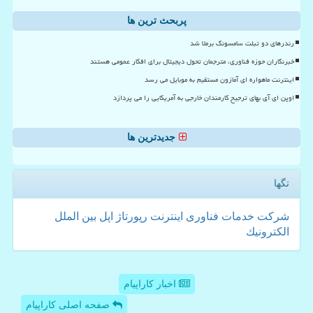
پربحث ترین ها
رندرهای دو تبلت سامسونگ برملا شد
خبرنگاران حوزه فناوری، مترجمان تحول دیجیتال برای افکار عمومی هستند
اینترنت ماهواره ای آمازون مستقیم به موبایل می رسد
اوپن ای آی بهای ترجیح کارمندان خارجی به آمریکایی را می پردازد
جدیدترین ها
تگها
شركت
خدمات
فناوری
اینترنت
رپورتاژ
اپل
بین الملل
الكترونیك
اخبار کاراپیام
صفحه اصلی کاراپیام