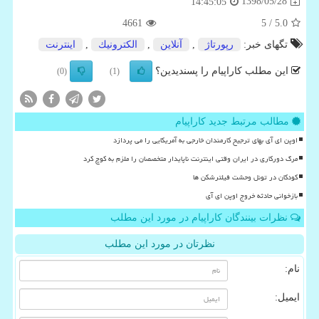
1398/05/28
14:45:05
4661
/ 5
5.0
تگهای خبر:
رپورتاژ
,
آنلاین
,
الكترونیك
,
اینترنت
این مطلب کاراپیام را پسندیدین؟
(0)
(1)
مطالب مرتبط جدید کاراپیام
اوپن ای آی بهای ترجیح کارمندان خارجی به آمریکایی را می پردازد
مرگ دورکاری در ایران وقتی اینترنت ناپایدار متخصصان را ملزم به کوچ کرد
کودکان در تونل وحشت فیلترشکن ها
بازخوانی حادثه خروج اوپن ای آی
نظرات بینندگان کاراپیام در مورد این مطلب
نظرتان در مورد این مطلب
نام:
ایمیل: