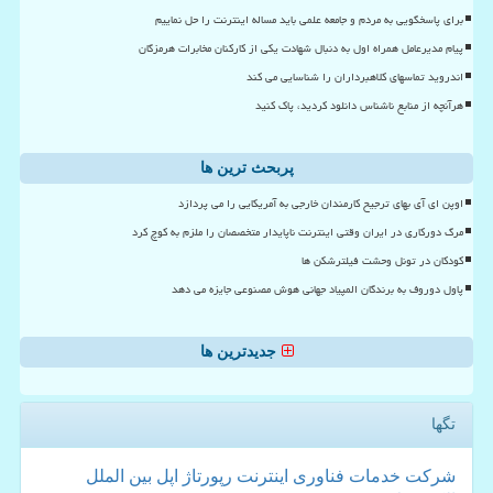
برای پاسخگویی به مردم و جامعه علمی باید مساله اینترنت را حل نماییم
پیام مدیرعامل همراه اول به دنبال شهادت یکی از کارکنان مخابرات هرمزگان
اندروید تماسهای کلاهبرداران را شناسایی می کند
هرآنچه از منابع ناشناس دانلود کردید، پاک کنید
پربحث ترین ها
اوپن ای آی بهای ترجیح کارمندان خارجی به آمریکایی را می پردازد
مرگ دورکاری در ایران وقتی اینترنت ناپایدار متخصصان را ملزم به کوچ کرد
کودکان در تونل وحشت فیلترشکن ها
پاول دوروف به برندگان المپیاد جهانی هوش مصنوعی جایزه می دهد
جدیدترین ها
تگها
شركت
خدمات
فناوری
اینترنت
رپورتاژ
اپل
بین الملل