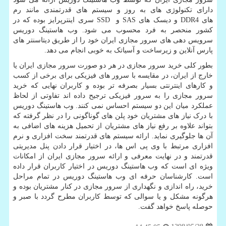
دارای تکنولوژی های به روز و سیستم های قدرتمندی مانند رم
های
DDR4
و دیسک های
SAS
و
SSD
سری اینترپرایز بوده که در
کشور منحصر به فرد محسوب می شود. وب هاستینگ دوریس
سرویس دهی های سرور مجازی ایران خود را از طریق دیتاسنتر های
پارس آنلاین و زیرساخت و آسیاتک به خوبی انجام می دهد.
بطور کلی خرید سرور مجازی در هر دو صورت سرور مجازی ایران یا
خارج از ایران، در مقایسه با سرور های فیزیکی برای برخی از کسب
و کارهای اینترنتی بسیار بصرفه تر بوده و کاربران نهایی که خرید
سرور مجازی را به سرور فیزیکی ترجیح داده اند تفاوتی از لحاظ
عملکرد میان این دو سیستم احساس نمی کنند. وب هاستینگ دوریس
با درک نیاز های مشتریان خود پلن های گوناگونی را در نظر گرفته که
بتواند علاوه بر رفع نیاز های مشتریان از تحمیل هزینه های اضافی به
آن ها جلوگیری نماید. ارائه سیستم های قدرتمند سخت افزاری و نرم
افزاری مرتبط با وی پی اس ها، در اختیار قرار دادن پنل مدیریتی
قدرتمند و در نهایت معرفی و ارائه سرور مجازی ایران از امکانات
ویژه ای است که وب هاستینگ دوریس در اختیار کاربران قرار داده
است. کارشناسان حرفه ای وب هاستینگ دوریس در تمام مراحل
خرید، راه اندازی و نگهداری از سرور مجازی در کنار مشتریان بوده و
هرگونه مشکل و یا سوالی که توسط کاربران مطرح گردد با صبر و
حوصله پاسخ خواهد گفت.