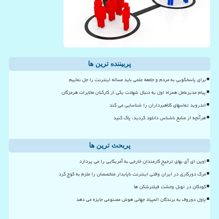
پربیننده ترین ها
برای پاسخگویی به مردم و جامعه علمی باید مساله اینترنت را حل نماییم
پیام مدیرعامل همراه اول به دنبال شهادت یکی از کارکنان مخابرات هرمزگان
اندروید تماسهای کلاهبرداران را شناسایی می کند
هرآنچه از منابع ناشناس دانلود کردید، پاک کنید
پربحث ترین ها
اوپن ای آی بهای ترجیح کارمندان خارجی به آمریکایی را می پردازد
مرگ دورکاری در ایران وقتی اینترنت ناپایدار متخصصان را ملزم به کوچ کرد
کودکان در تونل وحشت فیلترشکن ها
پاول دوروف به برندگان المپیاد جهانی هوش مصنوعی جایزه می دهد