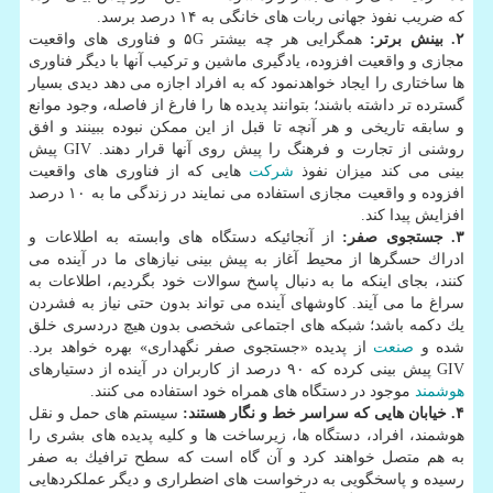
كه ضریب نفوذ جهانی ربات های خانگی به ۱۴ درصد برسد.
۲. بینش برتر:
همگرایی هر چه بیشتر ۵G و فناوری های واقعیت
مجازی و واقعیت افزوده، یادگیری ماشین و تركیب آنها با دیگر فناوری
ها ساختاری را ایجاد خواهدنمود كه به افراد اجازه می دهد دیدی بسیار
گسترده تر داشته باشند؛ بتوانند پدیده ها را فارغ از فاصله، وجود موانع
و سابقه تاریخی و هر آنچه تا قبل از این ممكن نبوده ببینند و افق
روشنی از تجارت و فرهنگ را پیش روی آنها قرار دهند. GIV پیش
بینی می كند میزان نفوذ
شركت
هایی كه از فناوری های واقعیت
افزوده و واقعیت مجازی استفاده می نمایند در زندگی ما به ۱۰ درصد
افزایش پیدا كند.
۳. جستجوی صفر:
از آنجائیكه دستگاه های وابسته به اطلاعات و
ادراك حسگرها از محیط آغاز به پیش بینی نیازهای ما در آینده می
كنند، بجای اینكه ما به دنبال پاسخ سوالات خود بگردیم، اطلاعات به
سراغ ما می آیند. كاوشهای آینده می تواند بدون حتی نیاز به فشردن
یك دكمه باشد؛ شبكه های اجتماعی شخصی بدون هیچ دردسری خلق
شده و
صنعت
از پدیده «جستجوی صفر نگهداری» بهره خواهد برد.
GIV پیش بینی كرده كه ۹۰ درصد از كاربران در آینده از دستیارهای
هوشمند
موجود در دستگاه های همراه خود استفاده می كنند.
۴. خیابان هایی كه سراسر خط و نگار هستند:
سیستم های حمل و نقل
هوشمند، افراد، دستگاه ها، زیرساخت ها و كلیه پدیده های بشری را
به هم متصل خواهند كرد و آن گاه است كه سطح ترافیك به صفر
رسیده و پاسخگویی به درخواست های اضطراری و دیگر عملكردهایی