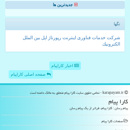
جدیدترین ها
تگها
شركت
خدمات
فناوری
اینترنت
رپورتاژ
اپل
بین الملل
الكترونیك
اخبار کاراپیام
صفحه اصلی کاراپیام
karapayam.ir - تمامی حقوق سایت كارا پیام متعلق به مالک دامنه است
كارا پیام
پیام رسان : کارا پیام، فراتر از یک پیام رسان
صفحات كارا پیام