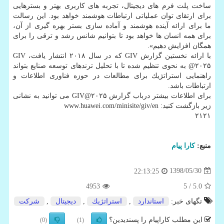
ساخت پلت فرم های دیجیتال، تجربه های كاربری بهتر و بسترهایی
برای ارتقای توان عملیاتی ارتباطات هوشمند خواهد بود. این رسالت
ما برای ارائه آینده هوشمند و آماده سازی بستر بهره گیری از آن،
برای همه انسان ها خواهد بود تا بتوانیم شانس رشد و ترقی را برای
همگان افزایش دهیم».
با ارائه نخستین گزارش GIV كه در سال ۲۰۱۸ انتشار یافت، GIV
@۲۰۲۵ به نحوی تنظیم شده تا با تحلیل ترندهای توسعه صنایع بتواند
راهنمایی استراتژیك برای مطالعات در حوزه فناوری اطلاعات و
ارتباطات باشد.
برای اطلاعات بیشتر درباب گزارش GIV@۲۰۲۵ می توانید به نشانی
زیر بازگشت كنید: www.huawei.com/minisite/giv/en
۲۱۲۱
منبع:
كارا پیام
1398/05/30
22:13:25
4953
/ 5
5.0
تگهای خبر:
استاندارد
,
استراتژیك
,
دیجیتال
,
شركت
این مطلب کاراپیام را پسندیدین؟
(0)
(1)