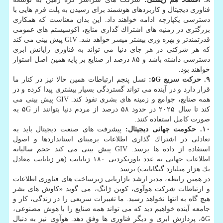
فناوری دیجیتال و كاربردهای هوشمند برای رسیدن به پلت فرم هایی با
دسترسی یكپارچه ادامه خواهند داد. این بدان معناست كه همكاری
بزرگتری در زمنیه های اشتراك گذاری منابع، اكوسیستم های عمومی
قدرتمندتر و بهره ‎وری بیشتر میسر خواهد شد. GIV پیش بینی می كند
كه هر شركتی در هر جای دنیا می تواند به فناوری رایانش ابری
دسترسی داشته باشد و ۸۵ درصد از صنایع بر پایه همین اصل استوار
خواهند بود.
۹. حركت سریع
۵G
:
نسل پنجم ارتباطات همین حالا نیز در كنار ما
قرار دارد و در آینده می تواند گستردگی بسیار بیشتری پیدا كرده و در
همه صنایع، جوامع و زمینه های بشری نفوذ كند. GIV پیش بینی می
كند تا سال ۲۰۲۵ در حدود ۵۸ درصد از مردم دنیا بتوانند از ۵G به
صورت كامل استفاده كنند.
۱۰. حكومت جهانی دیجیتال:
پیشرفت های صنعت دیجیتال باید به
تعادلی در اشتراك گذاری اطلاعات برمبنای استانداردها و اصول
استفاده از داده ها برسد. GIV پیش بینی می كند حجم سالیانه
اطلاعات جهانی به عدد باورنكردنی ۱۸۰ زتابایت (هر زتابایت معادل
یك هزار میلیارد گیگابایت) برسد.
در همین رابطه، مدیر ارشد بازاریابی زیرساخت های فناوری اطلاعات
و ارتباطات شركت هوآوی، كوین ژانگ، می گوید «كاوش های بشر
هیچ گاه به انتها نخواهد رسید. ما تغییرات سریعی را در زندگی، كار و
جامعه آینده خواهیم دید كه می تواند همه صنایع را با هوش مصنوعی،
۵G، پردازش ابری و دیگر فناوری ها وفق دهد. هوآوی نیز به دنبال