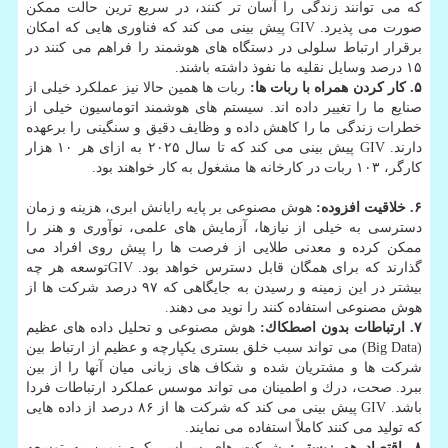
كه می توانند زندگی را آسان تر كنند، در سریع ترین حالت ممكن
صورت می پذیرد. GIV پیش بینی می كند كه فناوری هایی كه امكان
برقرار ارتباط سلولی در دستگاه های هوشمند را فراهم می كنند در
۱۵ درصد وسایل نقلیه ما نفوذ داشته باشند.
۵. كار كردن همراه با ربات ها:
ربات ها همین حالا نیز عملكرد خیلی از
صنایع ما را تغییر داده اند. سیستم های هوشمند اتوماسیون خیلی از
خطرات زندگی ما را كاهش داده و وظایف دقیق و سنگینی را برعهده
دارند. GIV پیش بینی می كند كه تا سال ۲۰۲۵ به ازای هر ۱۰ هزار
كارگر، ۱۰۳ ربات در كارخانه ها مشغول به كار خواهند بود.
۶. خلاقیت افزوده:
هوش مصنوعی بر پایه رایانش ابری، هزینه و زمان
دسترسی به خیلی از نیازها، آزمایش های علمی، نوآوری و هنر را
ممكن كرده و معدنی طلایی از فرصت ها را پیش روی افراد می
گذارند كه برای همگان قابل دسترس خواهد بود. GIVتوسعه هر چه
بیشتر در این زمینه و رسیدن به جایگاهی كه ۹۷ درصد شركت ها از
هوش مصنوعی استفاده كنند را نوید می دهند.
۷. ارتباطات بدون اصطكاك:
هوش مصنوعی و تحلیل داده های عظیم
(Big Data) می ‎تواند سبب خلق بستری یكپارچه و عظیم از ارتباط بین
شركت ها و مشتریان شده و شكاف های زبانی میان آنها را از بین
ببرد. صحت، درك و اطمینان می تواند موسس عملكرد ارتباطات فردا
باشد. GIV پیش بینی می كند كه شركت ها از ۸۶ درصد از داده هایی
كه تولید می كنند كاملاً استفاده می نمایند.
۸. اقتصاد هم زیستی:
شركت های سراسر كره زمین به توسعه