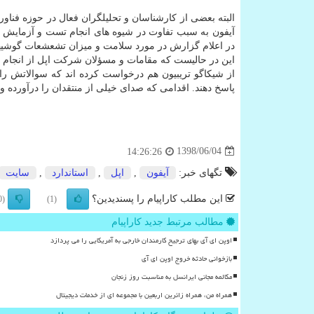
البته بعضی از كارشناسان و تحلیلگران فعال در حوزه فناور
آیفون به سبب تفاوت در شیوه های انجام تست و آزمایش ها
در اعلام گزارش در مورد سلامت و میزان تشعشعات گوشیه
این در حالیست كه مقامات و مسؤلان شركت اپل از انجام هر
از شیكاگو تریبیون هم درخواست كرده اند كه سوالاتش ر
پاسخ دهند. اقدامی كه صدای خیلی از منتقدان را درآورده و 
1398/06/04
14:26:26
تگهای خبر:
آیفون
,
اپل
,
استاندارد
,
سایت
این مطلب کاراپیام را پسندیدین؟
(0)
(1)
مطالب مرتبط جدید کاراپیام
اوپن ای آی بهای ترجیح کارمندان خارجی به آمریکایی را می پردازد
بازخوانی حادثه خروج اوپن ای آی
مکالمه مجانی ایرانسل به مناسبت روز زنجان
همراه من، همراه زائرین اربعین با مجموعه ای از خدمات دیجیتال