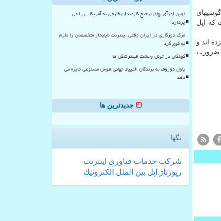
گوشیهای
اوپن ای آی بهای ترجیح کارمندان خارجی به آمریکایی را می
پردازد
 كه اپل
مرگ دورکاری در ایران وقتی اینترنت ناپایدار متخصصان را ملزم
ه اند و
به کوچ کرد
ت ضرورت
کودکان در تونل وحشت فیلترشکن ها
پاول دوروف به برندگان المپیاد جهانی هوش مصنوعی جایزه می
دهد
جدیدترین ها
تگها
شركت
خدمات
فناوری
اینترنت
رپورتاژ
اپل
بین الملل
الكترونیك