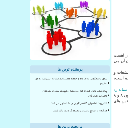
ز اهمیت
ن آن می
پربیننده ترین ها
تشعشعات و
برای پاسخگویی به مردم و جامعه علمی باید مساله اینترنت را حل
ستانداردی كه به سازمان های نظارتی نظیر FCC اعلام شده است،
نماییم
ستاندارد
پیام مدیرعامل همراه اول به دنبال شهادت یکی از کارکنان
مخابرات هرمزگان
دارند كه در این میان، مدل آیفون ۷ بیشترین تخطی و میزان تشعشعات ساطع شده را به نام خود ثبت كرده است. این در حالیست كه آیفون ۸ و ۸
انس های
اندروید تماسهای کلاهبرداران را شناسایی می کند
هرآنچه از منابع ناشناس دانلود کردید، پاک کنید
پربحث ترین ها