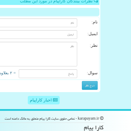
نظرات بینندگان کاراپیام در مورد این مطلب
نام:
ایمیل:
نظر:
سوال:
= ۲ بعلاوه ۱
اخبار کاراپیام
karapayam.ir - تمامی حقوق سایت كارا پیام متعلق به مالک دامنه است
كارا پیام