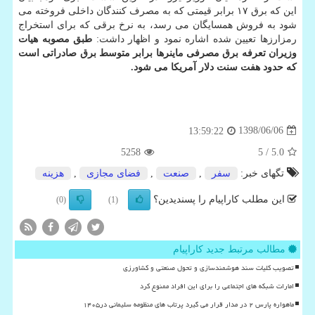
این كه برق ۱۷ برابر قیمتی كه به مصرف كنندگان داخلی فروخته می
شود به فروش همسایگان می رسد، به نرخ برقی كه برای استخراج
رمزارزها تعیین شده اشاره نمود و اظهار داشت:
طبق مصوبه هیات
وزیران تعرفه برق مصرفی ماینرها برابر متوسط برق صادراتی است
كه حدود هفت سنت دلار آمریكا می شود.
1398/06/06
13:59:22
5258
/ 5
5.0
تگهای خبر:
سفر
,
صنعت
,
فضای مجازی
,
هزینه
این مطلب کاراپیام را پسندیدین؟
(0)
(1)
مطالب مرتبط جدید کاراپیام
تصویب کلیات سند هوشمندسازی و تحول صنعتی و کشاورزی
امارات شبکه های اجتماعی را برای این افراد ممنوع کرد
ماهواره پارس ۲ در مدار قرار می گیرد پرتاب های منظومه سلیمانی در۱۴۰۵