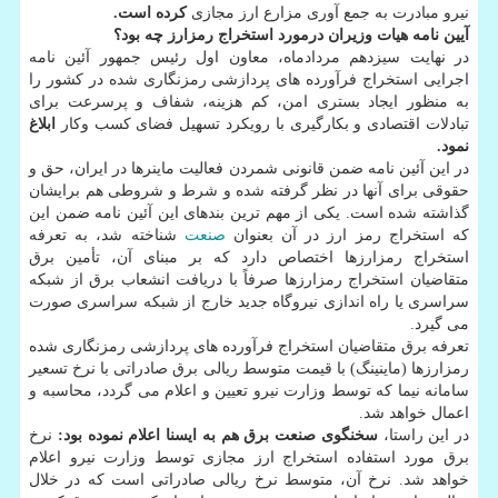
نیرو مبادرت به جمع آوری مزارع ارز مجازی
كرده است.
آیین نامه هیات وزیران درمورد استخراج رمزارز چه بود؟
در نهایت سیزدهم مردادماه، معاون اول رئیس جمهور آئین نامه
اجرایی استخراج فرآورده های پردازشی رمزنگاری شده در كشور را
به منظور ایجاد بستری امن، كم هزینه، شفاف و پرسرعت برای
تبادلات اقتصادی و بكارگیری با رویكرد تسهیل فضای كسب وكار
ابلاغ
نمود.
در این آئین نامه ضمن قانونی شمردن فعالیت ماینرها در ایران، حق و
حقوقی برای آنها در نظر گرفته شده و شرط و شروطی هم برایشان
گذاشته شده است. یكی از مهم ترین بندهای این آئین نامه ضمن این
كه استخراج رمز ارز در آن بعنوان
صنعت
شناخته شد، به تعرفه
استخراج رمزارزها اختصاص دارد كه بر مبنای آن، تأمین برق
متقاضیان استخراج رمزارزها صرفاً با دریافت انشعاب برق از شبكه
سراسری یا راه اندازی نیروگاه جدید خارج از شبكه سراسری صورت
می گیرد.
تعرفه برق متقاضیان استخراج فرآورده های پردازشی رمزنگاری شده
رمزارزها (ماینینگ) با قیمت متوسط ریالی برق صادراتی با نرخ تسعیر
سامانه نیما كه توسط وزارت نیرو تعیین و اعلام می گردد، محاسبه و
اعمال خواهد شد.
در این راستا،
سخنگوی صنعت برق هم به ایسنا اعلام نموده بود:
نرخ
برق مورد استفاده استخراج ارز مجازی توسط وزارت نیرو اعلام
خواهد شد. نرخ آن، متوسط نرخ ریالی صادراتی است كه در خلال