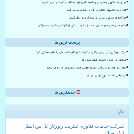
برای پاسخگویی به مردم و جامعه علمی باید مساله اینترنت را حل نماییم
اندروید تماسهای کلاهبرداران را شناسایی می کند
هرآنچه از منابع ناشناس دانلود کردید، پاک کنید
پیام مدیرعامل همراه اول به دنبال شهادت یکی از کارکنان مخابرات هرمزگان
پربحث ترین ها
مرگ دورکاری در ایران وقتی اینترنت ناپایدار متخصصان را ملزم به کوچ کرد
کودکان در تونل وحشت فیلترشکن ها
پاول دوروف به برندگان المپیاد جهانی هوش مصنوعی جایزه می دهد
بازخوانی حادثه خروج اوپن ای آی
جدیدترین ها
تگها
شركت
خدمات
فناوری
اینترنت
رپورتاژ
اپل
بین الملل
الكترونیك