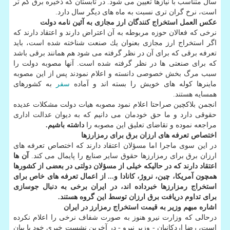
سال متناسب با نیازها تعیین می شود. در تابستان كه ذخیره برق كم تر
است، نرخ گران تری نسبت به ماه های دیگر سال دارد.
عكس العمل استخراج كنندگان ارز مجازی به آئین نامه دولت
نرخی كه فعالان حوزه مربوطه به آن اعتراض دارند و اعتقاد دارند كه
اگر استخراج ارز مجازی بعنوان یك صنعت شناخته شده است، باید
تعرفه برقی كه برای آن در نظر گرفته می شود هم همانند برقی باشد
كه برای صنعتی ها در نظر گرفته شده است. آنها مصوبه دولت را
سبب مرگ بخش خصوصی دانسته و اعلام نمودند پس از این مصوبه
ماینرها كوله های خویش را بسته اند و آماده
سفر
به كشورهای
همسایه هستند.
انجمن بلاكچین صراحتا اعلام نمود مصوبه هیات دولت مشكلات عدیده
حقوقی دارد و ما حق خودمان می دانیم كه به دیوان عدالت اداری
مراجعه نموده و تقاضای تعلیق این مصوبه را
داشته باشیم.
اختصاص تعرفه های ارزان برق برای رمزارزها
در این سوی ماجرا اما مسؤلان اعتقاد دارند كه اختصاص تعرفه های
ارزان برق برای رمزارزها حقوق سایر صنایع را پایمال می كند.
آن ها
اعتقاد دارند كه در حالیكه خیلی از مسؤلان دولتی در بعضی از كشورها
همچون آمریكا، چین، نروژ، كانادا و... از اعمال تعرفه های خاص برای
استخراج رمزارزها خبرداده اند، در ایران برخی به دنبال جوسازی
برای تداوم دریافت برق ارزان توسط این گروه هستند.
اشاره مبهم وزیر به قیمت استخراج رمزارز در ایران
درحالی كه وزارت نیرو هنوز به صورت شفاف نرخی را اعلام نكرده
است، رضا اردكانیان - وزیر نیرو - در آخرین نشست خبری خود با بیان