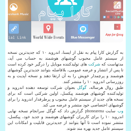
به گزارش كارا پیام به نقل از ایسنا، اندروید ۱۰ كه جدیدترین نسخه
از سیستم عامل محبوب گوشیهای هوشمند به حساب می آید،
مدتهاست كه
شركت
های تولیدكننده موبایل را درگیر خود كرده است
تا پس از انتشار و عرضه عمومی، بلافاصله بتوانند جدیدترین گوشیهای
هوشمند و پرچمدار خویش را به آن ارتقا دهند و نسخه آپدیت و به
روزرسانی اندروید ۱۰ را منتشر كنند.
طبق روال هرساله،
گوگل
بعنوان شركت توسعه دهنده اندروید و
تولیدكننده گوشیهای هوشمند پیكسل، اولین شركتی است كه برای
نسخه های جدید از سیستم عامل محبوب و پرطرفدار اندروید را برای
گوشیهای اختصاصی خود منتشر و عرضه می كند.
وب
سایت phonearena گزارش داد كه گوگل سرانجام نسخه نهایی
اندروید ۱۰ را برای كاربران گوشیهای هوشمند و جدید خود، پیكسل،
منتشر نموده است تا آنها بتوانند از جدیدترین قابلیت و امكانات این
سیستم عامل جدید بهره مند شوند.