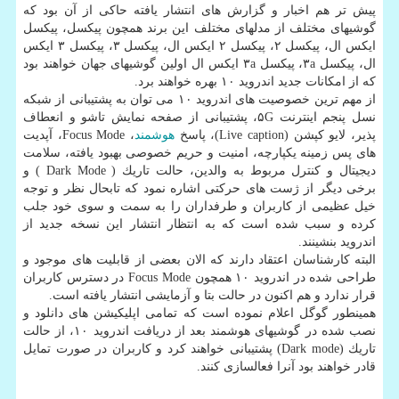
پیش تر هم اخبار و گزارش های انتشار یافته حاكی از آن بود كه
گوشیهای مختلف از مدلهای مختلف این برند همچون پیكسل، پیكسل
ایكس ال، پیكسل ۲، پیكسل ۲ ایكس ال، پیكسل ۳، پیكسل ۳ ایكس
ال، پیكسل ۳a، پیكسل ۳a ایكس ال اولین گوشیهای جهان خواهند بود
كه از امكانات جدید اندروید ۱۰ بهره خواهند برد.
از مهم ترین خصوصیت های اندروید ۱۰ می توان به پشتیبانی از شبكه
نسل پنجم اینترنت ۵G، پشتیبانی از صفحه نمایش تاشو و انعطاف
پذیر، لایو كپشن (Live caption)، پاسخ
هوشمند
، Focus Mode، آپدیت
های پس زمینه یكپارچه، امنیت و حریم خصوصی بهبود یافته، سلامت
دیجیتال و كنترل مربوط به والدین، حالت تاریك ( Dark Mode ) و
برخی دیگر از ژست های حركتی اشاره نمود كه تابحال نظر و توجه
خیل عظیمی از كاربران و طرفداران را به سمت و سوی خود جلب
كرده و سبب شده است كه به انتظار انتشار این نسخه جدید از
اندروید بنشینند.
البته كارشناسان اعتقاد دارند كه الان بعضی از قابلیت های موجود و
طراحی شده در اندروید ۱۰ همچون Focus Mode در دسترس كاربران
قرار ندارد و هم اكنون در حالت بتا و آزمایشی انتشار یافته است.
همینطور گوگل اعلام نموده است كه تمامی اپلیكیشن های دانلود و
نصب شده در گوشیهای هوشمند بعد از دریافت اندروید ۱۰، از حالت
تاریك (Dark mode) پشتیبانی خواهند كرد و كاربران در صورت تمایل
قادر خواهند بود آنرا فعالسازی كنند.