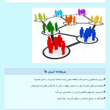
پربیننده ترین ها
برای پاسخگویی به مردم و جامعه علمی باید مساله اینترنت را حل نماییم
پیام مدیرعامل همراه اول به دنبال شهادت یکی از کارکنان مخابرات هرمزگان
اندروید تماسهای کلاهبرداران را شناسایی می کند
هرآنچه از منابع ناشناس دانلود کردید، پاک کنید