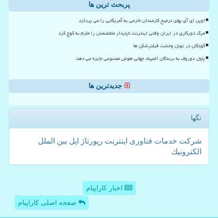
پربحث ترین ها
اوپن ای آی بهای ترجیح کارمندان خارجی به آمریکایی را می پردازد
مرگ دورکاری در ایران وقتی اینترنت ناپایدار متخصصان را ملزم به کوچ کرد
کودکان در تونل وحشت فیلترشکن ها
پاول دوروف به برندگان المپیاد جهانی هوش مصنوعی جایزه می دهد
جدیدترین ها
تگها
شركت
خدمات
فناوری
اینترنت
رپورتاژ
اپل
بین الملل
الكترونیك
اخبار کاراپیام
صفحه اصلی کاراپیام