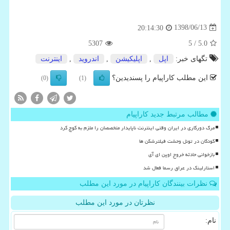
1398/06/13
20:14:30
5307
/ 5
5.0
تگهای خبر:
اپل
,
اپلیكیشن
,
اندروید
,
اینترنت
این مطلب کاراپیام را پسندیدین؟
(0)
(1)
مطالب مرتبط جدید کاراپیام
مرگ دورکاری در ایران وقتی اینترنت ناپایدار متخصصان را ملزم به کوچ کرد
کودکان در تونل وحشت فیلترشکن ها
بازخوانی حادثه خروج اوپن ای آی
استارلینک در عراق رسما فعال شد
نظرات بینندگان کاراپیام در مورد این مطلب
نظرتان در مورد این مطلب
نام: