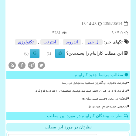
1398/06/14
13:14:43
5281
/ 5
5.0
تگهای خبر:
ال جی
,
اندروید
,
اینترنت
,
تكنولوژی
این مطلب کاراپیام را پسندیدین؟
(0)
(1)
مطالب مرتبط جدید کاراپیام
اینترنت ماهواره ای آمازون مستقیم به موبایل می رسد
مرگ دورکاری در ایران وقتی اینترنت ناپایدار متخصصان را ملزم به کوچ کرد
کودکان در تونل وحشت فیلترشکن ها
بازخوانی حادثه خروج اوپن ای آی
نظرات بینندگان کاراپیام در مورد این مطلب
نظرتان در مورد این مطلب