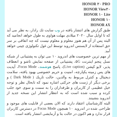
HONOR ۲۰ PRO
HONOR View۲۰
HONOR ۱۰ Lite
HONOR ۱۰
HONOR ۸X
طبق گزارش های انتشار یافته در
وب
سایت تك رادار، به نظر می آید
كه تا اوایل سال ۲۰۲۰ میلادی مهلت هواوی به طول خواهد انجامید كه
البته پس از آن هم هنوز معلوم و معلوم نیست كه چه اتفاقی بر سر
حق استفاده از لایسنس اندروید توسط این غول تكنولوژی چینی خواهد
آمد.
از مهم ترین خصوصیت های اندروید ۱۰ می توان به پشتیبانی از شبكه
نسل پنجم اینترنت ۵G، پشتیبانی از صفحه نمایش تاشو و انعطاف
پذیر، لایو كپشن (Live caption)، پاسخ
هوشمند
، Focus Mode، آپدیت
های پس زمینه یكپارچه، امنیت و حریم خصوصی بهبود یافته، سلامت
دیجیتال و كنترل مربوط به والدین، حالت تاریك ( Dark Mode ) و
برخی دیگر از ژست های حركتی اشاره نمود كه تابحال نظر و توجه
خیل عظیمی از كاربران و طرفداران را به سمت و سوی خود جلب
كرده و سبب شده است كه به انتظار انتشار این نسخه جدید از
اندروید بنشینند.
البته كارشناسان اعتقاد دارند كه الان بعضی از قابلیت های موجود و
طراحی شده در اندروید ۱۰ همچون Focus Mode در دسترس كاربران
قرار ندارد و هم اكنون در حالت بتا و آزمایشی انتشار یافته است.