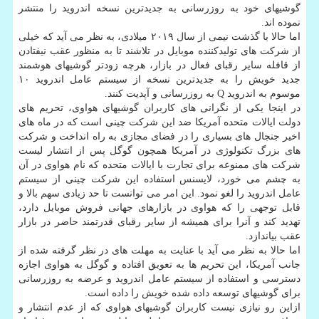
گوشیهای خود به روزرسانی به جدیدترین نسخه اندروید را منتشر
نموده اند.
اما حالا با گذشت نیمی از سال ۲۰۱۹ میلادی، به نظر می آید كه خیلی
از شركت های تولیدكننده موبایل در تلاشند تا به منظور عقب نیفتادن
از قافله سایر رقبای فعال در بازار، هرچه زودتر گوشیهای هوشمند
جدید خویش را به جدیدترین نسخه از سیستم عامل اندروید ۱۰
موسوم به اندروید Q به روزرسانی و آپدیت كنند.
در اینجا یكی از نگرانی های كاربران گوشیهای هواوی، تحریم های
دولت ایالات متحده آمریكا ضد این شركت چینی است كه در ماه های
اخیر جنجال های بسیاری را در فضای مجازی به راه انداخت و شركت
های بزرگ تكنولوژی در آمریكا همچون گوگل پس از انتشار لیست
شركت های ممنوعه برای تجارت با ایالات متحده كه نام هواوی در آن
به چشم می خورد، لایسنس استفاده این شركت چینی از سیستم
عامل اندروید را لغو نمود. این امر می توانست تا حد زیادی سهم بالا و
قابل توجهی را كه هواوی در بازارهای جهانی فروش موبایل دارد،
تهدید كند و آنرا برای همیشه از سایر رقبای قدرتمند حاضر در بازار
عقب بیاندازد.
اما حالا به نظر می آید با عنایت به مهلت های در نظر گرفته شده از
جانب آمریكا، این تحریم ها به تعویق افتاده و گوگل به هواوی اجازه
دسترسی و استفاده از سیستم عامل اندروید و عرضه به روزرسانی
برای گوشیهای توسعه داده شده خویش را داده است.
ازاین رو نیازی نیست كاربران گوشیهای هواوی كه از عدم انتشار و