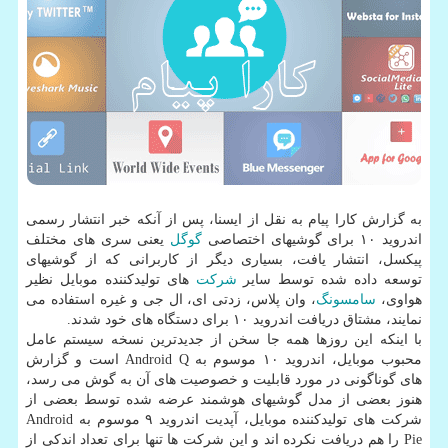
به گزارش كارا پیام به نقل از ایسنا، پس از آنكه خبر انتشار رسمی
اندروید ۱۰ برای گوشیهای اختصاصی
گوگل
یعنی سری های مختلف
پیكسل، انتشار یافت، بسیاری دیگر از كاربرانی كه از گوشیهای
توسعه داده شده توسط سایر
شركت
های تولیدكننده موبایل نظیر
هواوی،
سامسونگ
، وان پلاس، زدتی ای، ال جی و غیره استفاده می
نمایند، مشتاق دریافت اندروید ۱۰ برای دستگاه های خود شدند.
با اینكه این روزها همه جا سخن از جدیدترین نسخه سیستم عامل
محبوب موبایل، اندروید ۱۰ موسوم به Android Q است و گزارش
های گوناگونی در مورد قابلیت و خصوصیت های آن به گوش می رسد،
هنوز بعضی از مدل گوشیهای هوشمند عرضه شده توسط بعضی از
شركت های تولیدكننده موبایل، آپدیت اندروید ۹ موسوم به Android
Pie را هم دریافت نكرده اند و این شركت ها تنها برای تعداد اندكی از