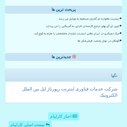
پربحث ترین ها
اینترنت ماهواره ای آمازون مستقیم به موبایل می رسد
اوپن ای آی بهای ترجیح کارمندان خارجی به آمریکایی را می پردازد
مرگ دورکاری در ایران وقتی اینترنت ناپایدار متخصصان را ملزم به کوچ کرد
کودکان در تونل وحشت فیلترشکن ها
جدیدترین ها
تگها
شركت
خدمات
فناوری
اینترنت
رپورتاژ
اپل
بین الملل
الكترونیك
اخبار کاراپیام
صفحه اصلی کاراپیام