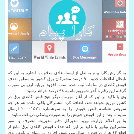
به گزارش كارا پیام به نقل از ایسنا، هادی مدقق، با اشاره به این كه
تابحال اطلاعات حدود ۹۰ درصد مشتركان برق كشور به منظور حذف
قبوض كاغذی در سامانه ثبت شده است، افزود: برپایه ارزیابی صورت
گرفته این رقم تا آخر شهریورماه به ۹۸ درصد خواهد رسید.
وی با تاكید بر این كه از آغاز مهرماه دیگر هیچ قبض كاغذی برق در
كشور توزیع نخواهد شد، اضافه كرد: مشتركان باقی مانده هم هر چه
سریعتر شناسه قبض خویش را به سرشماره ۲۰۰۰۱۵۲۱ ارسال
نمایند تا بعد از این قبوض خویش را به صورت پیامكی دریافت نمایند.
بنا بر اعلام وزارت نیرو، مدیركل دفتر مدیریت مصرف و امور
مشتركین توانیر با تاكید بر این كه حذف قبوض كاغذی برق مانع از
قطع ۱۲ هزار درخت در سال می شود، افزود: بر مبنای برنامه ریزی