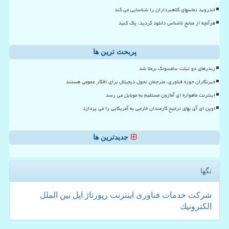
اندروید تماسهای کلاهبرداران را شناسایی می کند
هرآنچه از منابع ناشناس دانلود کردید، پاک کنید
پربحث ترین ها
رندرهای دو تبلت سامسونگ برملا شد
خبرنگاران حوزه فناوری، مترجمان تحول دیجیتال برای افکار عمومی هستند
اینترنت ماهواره ای آمازون مستقیم به موبایل می رسد
اوپن ای آی بهای ترجیح کارمندان خارجی به آمریکایی را می پردازد
جدیدترین ها
تگها
شركت
خدمات
فناوری
اینترنت
رپورتاژ
اپل
بین الملل
الكترونیك