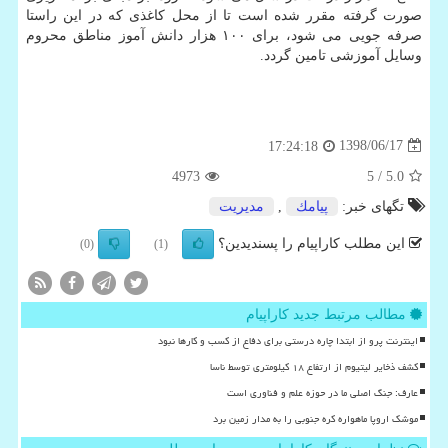
صورت گرفته مقرر شده است تا از محل كاغذی كه در این راستا
صرفه جویی می شود، برای ۱۰۰ هزار دانش آموز مناطق محروم
وسایل آموزشی تامین گردد.
1398/06/17
17:24:18
4973
/ 5
5.0
تگهای خبر:
پیامك
,
مدیریت
این مطلب کاراپیام را پسندیدین؟
(0)
(1)
مطالب مرتبط جدید کاراپیام
اینترنت پرو از ابتدا چاره درستی برای دفاع از کسب و کارها نبود
کشف ذخایر لیتیوم از ارتفاع ۱۸ کیلومتری توسط ناسا
عارف: جنگ اصلی ما در حوزه علم و فناوری است
موشک اروپا ماهواره کره جنوبی را به مدار زمین برد