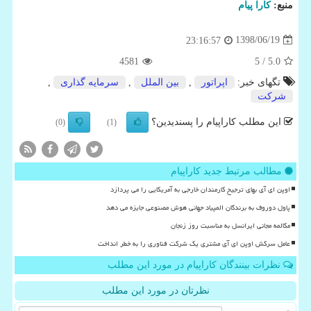
منبع:
كارا پیام
1398/06/19
23:16:57
4581
/ 5
5.0
تگهای خبر:
اپراتور
,
بین الملل
,
سرمایه گذاری
,
شركت
این مطلب کاراپیام را پسندیدین؟
(0)
(1)
مطالب مرتبط جدید کاراپیام
اوپن ای آی بهای ترجیح کارمندان خارجی به آمریکایی را می پردازد
پاول دوروف به برندگان المپیاد جهانی هوش مصنوعی جایزه می دهد
مکالمه مجانی ایرانسل به مناسبت روز زنجان
عامل سرکش اوپن ای آی مشتری یک شرکت فناوری را به خطر انداخت
نظرات بینندگان کاراپیام در مورد این مطلب
نظرتان در مورد این مطلب