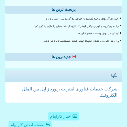
پربحث ترین ها
اوپن ای آی بهای ترجیح کارمندان خارجی به آمریکایی را می پردازد
مرگ دورکاری در ایران وقتی اینترنت ناپایدار متخصصان را ملزم به کوچ کرد
کودکان در تونل وحشت فیلترشکن ها
پاول دوروف به برندگان المپیاد جهانی هوش مصنوعی جایزه می دهد
جدیدترین ها
تگها
شركت
خدمات
فناوری
اینترنت
رپورتاژ
اپل
بین الملل
الكترونیك
اخبار کاراپیام
صفحه اصلی کاراپیام