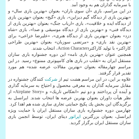
با سرمایه گذاران هم به وجود آمد.
در این مراسم، بازی «آن سوی باران» بعنوان «بهترین بازی سال» و
«بهترین بازی از دیدگاه گیم دیزاین»، بازی «گیج» بعنوان «بهترین بازی
از دیدگاه ایده و خلاقیت»، بازی «ارباب جنگ» بعنوان «بهترین بازی از
دیدگاه فنی» و «بهترین بازی از دیدگاه موسیقی و صدا»، بازی «شاه
دزد» بعنوان «بهترین بازی از دیدگاه هنری»، «علیرضا خزاعی» برای
«بهترین نقد بازی» و «مرتضی سوزبان» بعنوان «بهترین طراحی
كاراكتر» با تولید كاراكترAction Characters، انتخاب شدند.
همچنین عنوان «بهترین بازی نامه» این دوره جشنواره بازی سازان
مستقل ایران به «تقلب در بازی های كامپیوتری ممنوع» رسید. در این
مراسم چهارمقاله بعنوان «بهترین مقالات عرضه شده» هم مورد
تقدیر قرار گرفتند.
علاوه بر این، در این مراسم هشت تیم از
شركت
كنندگان جشنواره در
مقابل سرمایه گذاران به معرفی محصول و احتیاج به سرمایه گذاری
و آینده آن پرداختند و دو تیم «انعكاس تاریك» و «Airplane Story» از
نظر هیأت داوران بعنوان بهترین عرضه ها انتخاب شدند. ایرانسل به
برگزیدگان این بخش یك پكیج حمایتی تجاری سازی شده هم اهدا كرد.
چهارمین دوره جشنواره بازی سازان مستقل ایران با حمایت ویژه
ایرانسل، بعنوان بزرگترین
اپراتور
دیتای ایران، توسط انجمن بازی
سازان مستقل ایران برگزار گردید.