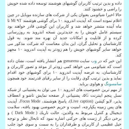
داده و بدین ترتیب كاربران گوشیهای هوشمند توسعه داده شده خویش
را راضی و خشنود كنند.
حالا اخیرا شیائومی بعنوان یكی از شركت های سازنده موبایل در چین
اعلام نموده است كه آپدیت اندروید ۱۰ برای گوشی هوشمند Mi ۹T تا
ماه آینده منتشر خواهد شد و كاربران این گوشی قادر خواهند بود
سیستم عامل خویش را به جدیدترین نسخه اندروید به روزرسانی
كرده و از قابلیت و امكانات جدید آن بهره مند شوند. به قول
كارشناسان و تحلیل گران، این بدان معناست كه شركت مذكور می
خواهد سایر گوشیهای خویش را هم زودتر به آپدیت اندروید ۱۰ مجهز
كند.
این خبر كه در
وب
سایت gsmarena هم انتشار یافته است، نشان داده
است كه شیائومی می خواهد كمی زودتر از موعد و تصور كاربران و
كارشناسان، به عرضه آپدیت اندروید ۱۰ برای گوشیهای خود اقدام
نماید و بدین ترتیب گوی رقابت را از سایر رقبای قدرتمند خود همچون
سامسونگ
و هواوی برباید.
از مهم ترین خصوصیت های اندروید ۱۰ می توان به پشتیبانی از شبكه
نسل پنجم اینترنت ۵G، پشتیبانی از صفحه نمایش تاشو و انعطاف
پذیر، لایو كپشن (Live caption)، پاسخ هوشمند، Focus Mode، آپدیت
های پس زمینه یكپارچه، امنیت و حریم خصوصی بهبود یافته، سلامت
دیجیتال و كنترل مربوط به والدین، حالت تاریك ( Dark Mode ) و
برخی دیگر از ژست های حركتی اشاره نمود كه تابحال نظر و توجه
خیل عظیمی از كاربران و طرفداران را به سمت و سوی خود جلب