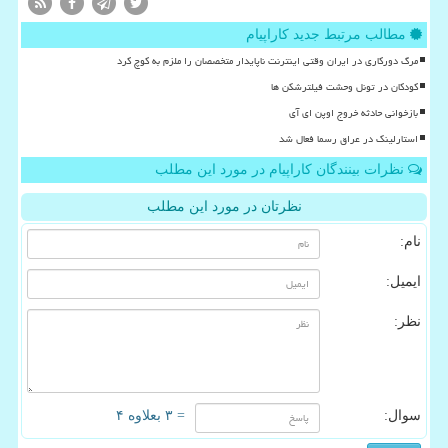
مطالب مرتبط جدید کاراپیام
مرگ دورکاری در ایران وقتی اینترنت ناپایدار متخصصان را ملزم به کوچ کرد
کودکان در تونل وحشت فیلترشکن ها
بازخوانی حادثه خروج اوپن ای آی
استارلینک در عراق رسما فعال شد
نظرات بینندگان کاراپیام در مورد این مطلب
نظرتان در مورد این مطلب
نام:
ایمیل:
نظر:
سوال:
= ۳ بعلاوه ۴