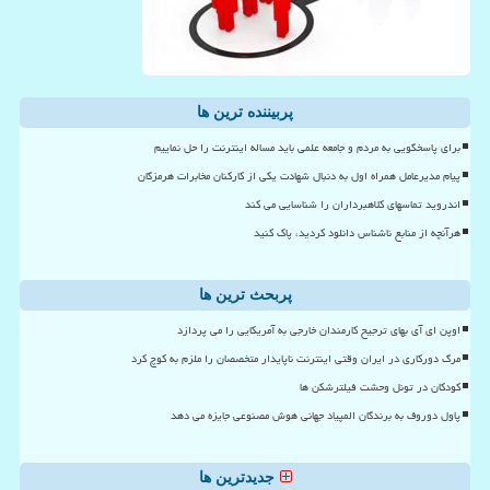
پربیننده ترین ها
برای پاسخگویی به مردم و جامعه علمی باید مساله اینترنت را حل نماییم
پیام مدیرعامل همراه اول به دنبال شهادت یکی از کارکنان مخابرات هرمزگان
اندروید تماسهای کلاهبرداران را شناسایی می کند
هرآنچه از منابع ناشناس دانلود کردید، پاک کنید
پربحث ترین ها
اوپن ای آی بهای ترجیح کارمندان خارجی به آمریکایی را می پردازد
مرگ دورکاری در ایران وقتی اینترنت ناپایدار متخصصان را ملزم به کوچ کرد
کودکان در تونل وحشت فیلترشکن ها
پاول دوروف به برندگان المپیاد جهانی هوش مصنوعی جایزه می دهد
جدیدترین ها