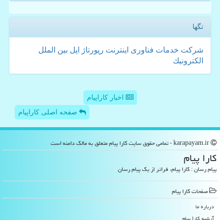
تگها
شركت
خدمات
فناوری
اینترنت
رپورتاژ
اپل
بین الملل
الكترونیك
اخبار کاراپیام
صفحه اصلی کاراپیام
karapayam.ir - تمامی حقوق سایت كارا پیام متعلق به مالک دامنه است
كارا پیام
پیام رسان : کارا پیام، فراتر از یک پیام رسان
صفحات كارا پیام
درباره ما
آرشیو كارا پیام