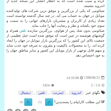
كرده و سبب شده است كه به انتظار انتشار این نسخه جدید از
اندروید بنشینند.
شیائومی كه یكی از بزرگترین و موفق ترین شركت های تولیدكننده
موبایل در جهان به حساب می آید، در چند سال گذشته توانسته است
تعداد زیادی از كاربران و مشتریان بازارهای جهانی را به سمت و
سوی خود بكشاند و نظر و رضایت آنها را جلب نماید.
شیائومی بدون شك پس از هواوی، بزرگترین سازنده
تلفن
همراه و
گوشیهای هوشمند در چین است كه موفق شده است خیل عظیمی از
جمعیت بالای این كشور را كه بزرگترین بازار موبایل در جهان را ایجاد
كرده اند، را به محصولات باكیفیت و مقرون به صرفه خود جذب نماید
و سهم قابل توجهی از بازار موبایل این كشور و سایر مناطق جهان را
به خود اختصاص دهد.
1398/06/23
14:10:08
5454
/ 5
5.0
تگهای خبر:
اندروید
,
اینترنت
,
تلفن
,
دیجیتال
این مطلب کاراپیام را پسندیدین؟
(0)
(1)