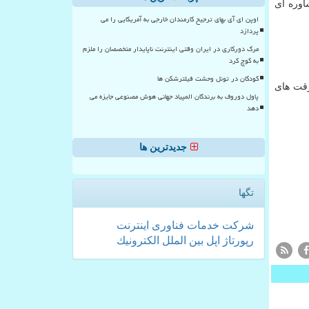
اوره ای
اوپن ای آی بهای ترجیح کارمندان خارجی به آمریکایی را می
پردازد
مرگ دورکاری در ایران وقتی اینترنت ناپایدار متخصصان را ملزم
به کوچ کرد
کودکان در تونل وحشت فیلترشکن ها
 سایبری است. این در حالیست كه ۲۹ درصد از سرقت های
پاول دوروف به برندگان المپیاد جهانی هوش مصنوعی جایزه می
دهد
جدیدترین ها
تگها
شركت
خدمات
فناوری
اینترنت
رپورتاژ
اپل
بین الملل
الكترونیك