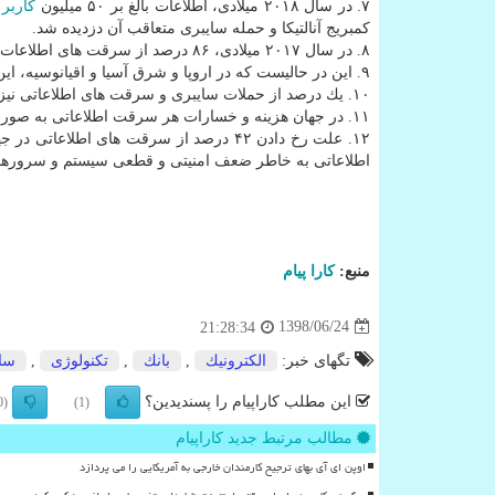
۷. در سال ۲۰۱۸ میلادی، اطلاعات بالغ بر ۵۰ میلیون
كاربر
ف
كمبریج آنالتیكا و حمله سایبری متعاقب آن دزدیده شد.
۸. در سال ۲۰۱۷ میلادی، ۸۶ درصد از سرقت های اطلاعات و حملات سایبری در منطقه آمریكای شمالی صورت گرفته است.
۹. این در حالیست كه در اروپا و شرق آسیا و اقیانوسیه، این رقم شش درصد گزارش و اعلام شده است.
۱۰. یك درصد از حملات سایبری و سرقت های اطلاعاتی نیز در خاورمیانه و آفریقا صورت گرفته است.
۱۱. در جهان هزینه و خسارات هر سرقت اطلاعاتی به صورت متوسط ۶.۴ درصد گزارش و اعلام شده است.
اطلاعاتی به خاطر ضعف امنیتی و قطعی سیستم و سروره
منبع:
كارا پیام
1398/06/24
21:28:34
تگهای خبر:
الكترونیك
,
بانك
,
تكنولوژی
,
سای
این مطلب کاراپیام را پسندیدین؟
(0)
(1)
مطالب مرتبط جدید کاراپیام
اوپن ای آی بهای ترجیح کارمندان خارجی به آمریکایی را می پردازد