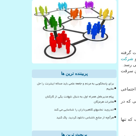
ت گرفته
و
شركت
ی رسد.
 ترین سرقت
پربیننده ترین ها
برای پاسخگویی به مردم و جامعه علمی باید مساله اینترنت را حل
نماییم
 در شبكه اجتماعی
پیام مدیرعامل همراه اول به دنبال شهادت یکی از کارکنان
مخابرات هرمزگان
د از سرقت های اطلاعاتی كه در
اندروید تماسهای کلاهبرداران را شناسایی می کند
هرآنچه از منابع ناشناس دانلود کردید، پاک کنید
 كه تنها
پربحث ترین ها