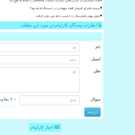
مرگ دورکاری در ایران وقتی اینترنت ناپایدار متخصصان را ملزم به کوچ کرد
ببینید ماجرای فروش قطره بیهوشی در اینستاگرام چه بود؟
جلوی بهمن فیلترینگ را با چسب زخم نمی توان گرفت
نظرات بینندگان کاراپیام در مورد این مطلب
نام:
ایمیل:
نظر:
سوال:
= ۴ بعلاوه ۱
اخبار کاراپیام