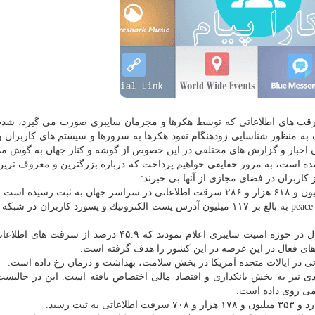
ر سرقت های اطلاعاتی كه توسط هكرها و مجرمان سایبری صورت می گیرد، شد
به منظور شناسایی زودهنگام نفوذ هكرها به سرورها و سیستم های كاربران 
ن اخبار و گزارش های مختلفی در این خصوص از گوشه و كنار جهان به گوش م
ت digitalinformationworld آمده است، به مرور حقایقی خواهیم پرداخت كه درباره بزرگترین و معروف
 كاربران در فضای مجازی از آنها بی خبرند:
۲. در ژانویه سال ۲۰۱۵ میلادی یك هكر روسی تحت عنوان peace به بالغ بر ۱۱۷ میلیون آدرس پست الكترونیك و پسورد كاربران
۳. در سال ۲۰۱۶ میلادی، موسسات تحقیقاتی و آماری فعال در حوزه امنیت سایبری اعلام نمودند كه ۴۵.۹ درص
ای فعال در این عرصه در این كشور را هدف گرفته است.
میلادی نیز به بخش بانكداری و اقتصاد مالی اختصاص یافته است. این در حالیست
می روی داده است.