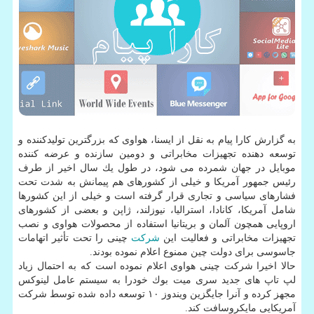
به گزارش كارا پیام به نقل از ایسنا، هواوی كه بزرگترین تولیدكننده و
توسعه دهنده تجهیزات مخابراتی و دومین سازنده و عرضه كننده
موبایل در جهان شمرده می شود، در طول یك سال اخیر از طرف
رئیس جمهور آمریكا و خیلی از كشورهای هم پیمانش به شدت تحت
فشارهای سیاسی و تجاری قرار گرفته است و خیلی از این كشورها
شامل آمریكا، كانادا، استرالیا، نیوزلند، ژاپن و بعضی از كشورهای
اروپایی همچون آلمان و بریتانیا استفاده از محصولات هواوی و نصب
تجهیزات مخابراتی و فعالیت این
شركت
چینی را تحت تأثیر اتهامات
جاسوسی برای دولت چین ممنوع اعلام نموده بودند.
حالا اخیرا شركت چینی هواوی اعلام نموده است كه به احتمال زیاد
لپ تاپ های جدید سری میت بوك خودرا به سیستم عامل لینوكس
مجهز كرده و آنرا جایگزین ویندوز ۱۰ توسعه داده شده توسط شركت
آمریكایی مایكروسافت كند.