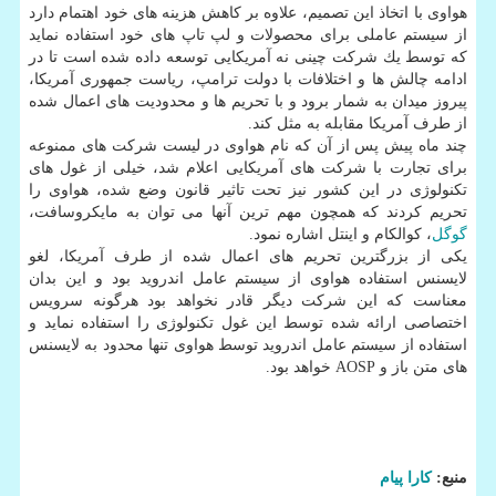
هواوی با اتخاذ این تصمیم، علاوه بر كاهش هزینه های خود اهتمام دارد
از سیستم عاملی برای محصولات و لپ تاپ های خود استفاده نماید
كه توسط یك شركت چینی نه آمریكایی توسعه داده شده است تا در
ادامه چالش ها و اختلافات با دولت ترامپ، ریاست جمهوری آمریكا،
پیروز میدان به شمار برود و با تحریم ها و محدودیت های اعمال شده
از طرف آمریكا مقابله به مثل كند.
چند ماه پیش پس از آن كه نام هواوی در لیست شركت های ممنوعه
برای تجارت با شركت های آمریكایی اعلام شد، خیلی از غول های
تكنولوژی در این كشور نیز تحت تاثیر قانون وضع شده، هواوی را
تحریم كردند كه همچون مهم ترین آنها می توان به مایكروسافت،
گوگل
، كوالكام و اینتل اشاره نمود.
یكی از بزرگترین تحریم های اعمال شده از طرف آمریكا، لغو
لایسنس استفاده هواوی از سیستم عامل اندروید بود و این بدان
معناست كه این شركت دیگر قادر نخواهد بود هرگونه سرویس
اختصاصی ارائه شده توسط این غول تكنولوژی را استفاده نماید و
استفاده از سیستم عامل اندروید توسط هواوی تنها محدود به لایسنس
های متن باز و AOSP خواهد بود.
منبع:
كارا پیام