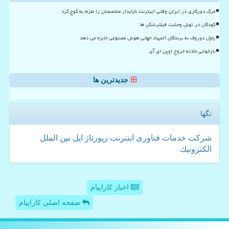
مرگ دورکاری در ایران وقتی اینترنت ناپایدار متخصصان را ملزم به کوچ کرد
کودکان در تونل وحشت فیلترشکن ها
پاول دوروف به برندگان المپیاد جهانی هوش مصنوعی جایزه می دهد
بازخوانی حادثه خروج اوپن ای آی
جدیدترین ها
تگها
شركت
خدمات
فناوری
اینترنت
رپورتاژ
اپل
بین الملل
الكترونیك
اخبار کاراپیام
صفحه اصلی کاراپیام