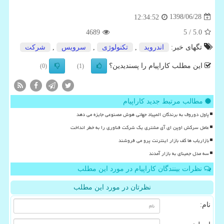
1398/06/28
12:34:52
4689
/ 5
5.0
تگهای خبر:
اندروید
,
تكنولوژی
,
سرویس
,
شركت
این مطلب کاراپیام را پسندیدین؟
(0)
(1)
مطالب مرتبط جدید کاراپیام
پاول دوروف به برندگان المپیاد جهانی هوش مصنوعی جایزه می دهد
عامل سرکش اوپن ای آی مشتری یک شرکت فناوری را به خطر انداخت
بازاریاب ها کف بازار اینترنت پرو می فروشند
سه مدل جمینای به بازار آمدند
نظرات بینندگان کاراپیام در مورد این مطلب
نظرتان در مورد این مطلب
نام: