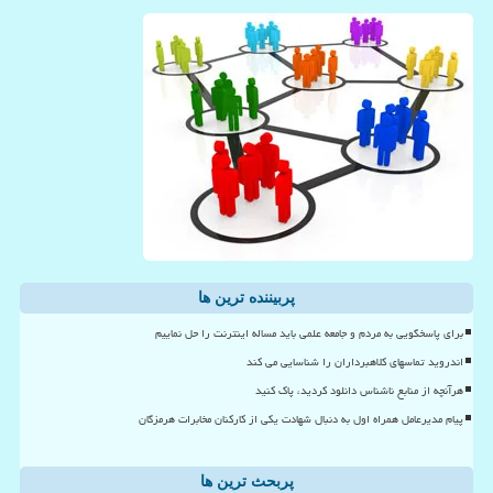
پربیننده ترین ها
برای پاسخگویی به مردم و جامعه علمی باید مساله اینترنت را حل نماییم
اندروید تماسهای کلاهبرداران را شناسایی می کند
هرآنچه از منابع ناشناس دانلود کردید، پاک کنید
پیام مدیرعامل همراه اول به دنبال شهادت یکی از کارکنان مخابرات هرمزگان
پربحث ترین ها