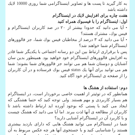
به كار گیرید تا پست ها و تصاویر اینستاگرامی شما روزی 10000 لایك
داشته باشد
هفت چاره برای افزایش لایك در اینستاگرام
اول:
اینستاگرام را با فیسبوك همراه كنید
• آیا می دانید كه حدودا بیشتر از ۲۰ در صد كاربران اینستاگرام و
فیس بوك، مشترك هستند؟
• آیا می دانید كه ۳ درصد از مخاطبان فیس بوك شما، جز فالوورهای
اینستاگرام شما خواهند شد؟
پس با برقراری ارتباط بین این دو رسانه اجتماعی با یكدیگر شما قادر
به افزایش فالوورهای اینستاگرام خود خواهید بود. همینطور بدین سان
آشنایان و دوستان شما هم می توانند جز فالوورهای شما بشوند؛ شما
هم می توانید برای آنها یك status فیس بوك فرستاده و در آن كاربران
را از صفحه ی اینستاگرام خود آگاه كنید.
دوم: استفاده از هشتگ ها
همانطور كه در توئیتر از اهمیت خاصی برخوردار است، در اینستاگرام
هم بسیار كاربردی و مهم هستند. ولی توجه كنید كه حتما هشتگی كه
ایجاد می كنید با پستی كه بوجود آورده اید ارتباط داشته باشد تا
كاربران از مطالعه ی آنها لذت ببرند. اما آیا می دانید كه هشتگ چیست
و با كاربرد آن در اینستاگرام آشنایی دارید؟
شما در اینستاگرام می توانید هشتگ هایی كه دارای بازدید بیشتری
هستند را شناسایی كنید و با جستجوی آنها هر چه عكس مربوط به آن