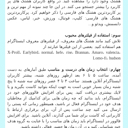
هشتگ وجود دارد را مشاهده كنید. در واقع كاربران هشتگ های پر
كاربرد را بیشتر جستجو می كنند. در این جا چند نمونه از مهم ترین و
پر كاربردترین هشتگ های فارسی را ذكر خواهیم كرد. پركاربردترین
هشتگ های فارسی: كلیپ، فوتبال، ورزش، خبر، لباس، عكس
دابسمش، ویدئو و...
سوم:
استفاده از فیلترهای محبوب
تلاش كنید مانند هشتگ های معروف، از فیلترهای معروف اینستاگرام
هم استفاده كنید. بعضی از این فیلترها عبارتند از
X-Proll، Earlybird، normal، hefe، rise، Brannan، Amaro، valencia،
Lomo-fi، hudson
چهارم: انتخاب زمان های درست و مناسب
طبق آمارهای به دست
آمده، ساعت ۵ تا ۶ بعد ازظهر روزهای شنبه، بیشتر كاربران
اینستاگرام آنلاین هستند. ساعت ۳ تا ۴ عصر روزهای سه شنبه تا پنج
شنبه زمان بسیار خوبی است به جهت اینكه بتوانید كامنت بگیرید و یا
لایك بیشتری دریافت كنید. پس برای افزایش فالوورهای خود در
اینستاگرام، باید بدانید كه چه زمان هایی برای كدامیك از مخاطبان
هدف خود در اینستاگرام فعال تر باشید، همینطور زمانی كه پستی را
ارسال می كنید چند ساعت پس از آن، برای برقراری ارتباط با
كاربرانی كه كامنت برای شما می گذارند، آنلاین باشید. برای افزایش
فالوور در اینستاگرام باید زمان های مناسب را با عنایت به گروه هدف
خود شناسایی كنید و در آن زمان ها حضور فعالی داشته باشید.