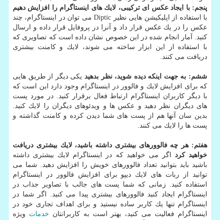
پنجم: با ایجاد عكس ای تركیبی،
لایك های اینستاگرام
را افزایش دهیم
با استفاده از اپلیكیشن هایی نظیر Diptic می توان در اینستاگرام، چند
عكس را در یك عكس قرار داد و آنرا در پروفایل قرار داده و ارسال
كنید. آمار انجام شده در این خصوص نشان داده است كه تصاویری كه
با استفاده از این ابزار ساخته می شوند، لایك و كامنت بیشتری
دریافت می كنند.
ششم: به جهت اینكه دیده شوید، نظر بدهید
یكی دیگر از طریق هایی
كه برای افزایش لایك و فالوور در اینستاگرام وجود دارد این است كه
با دیگر كاربران اینستاگرام ارتباط فعال برقرار كنید. در مورد پست
های دیگران نظر دهید و عكس ها و ویدئوهای دیگران را لایك كنید.
بدین سان آنها هم از پست های شما دیدن كرده و كامنت گذاشته و
پست ها را لایك می كنند.
هفتم: هر چه فالوورهای بیشتری داشته باشید، لایك بیشتری دریافت
خواهید كرد
اگر می خواهید كه در اینستاگرام لایك بیشتری داشته
باشید باید بتوانید تعداد فالوورهای خویش را افزایش دهید. شما می
توانید از ربات های لایك دیپو برای افزایش فالوور در اینستاگرام
استفاده كنید. زمانی كه شما پست های جالب با تصاویر جذاب در
اینستاگرام ایجاد كنید فالوورهای بیشتری پیدا می كنید. اگر شما در
اینستاگرام تنها یك كاربر ساده نیستید و برای اهداف تجاری خود در
اینستاگرام فعالیت می كنید، بهتر است به كاربرانتان
خدمات
ویژه