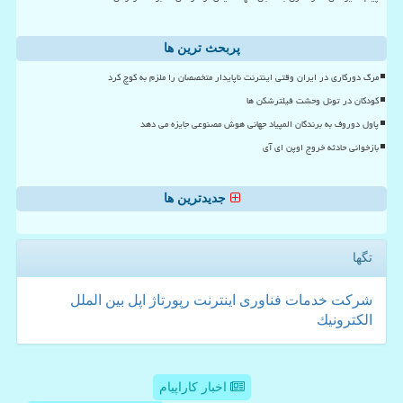
پربحث ترین ها
مرگ دورکاری در ایران وقتی اینترنت ناپایدار متخصصان را ملزم به کوچ کرد
کودکان در تونل وحشت فیلترشکن ها
پاول دوروف به برندگان المپیاد جهانی هوش مصنوعی جایزه می دهد
بازخوانی حادثه خروج اوپن ای آی
جدیدترین ها
تگها
شركت
خدمات
فناوری
اینترنت
رپورتاژ
اپل
بین الملل
الكترونیك
اخبار کاراپیام