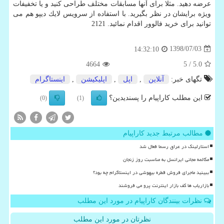
عرضه دهید. مثلا برای آنها مسابقات مختلف طراحی كنید و یا تخفیفات
ویژه برایشان در نظر بگیرید. با استفاده از سرویس لایك دیپو هم می
توانید برای خرید فالوور اقدام نمائید. 2121
1398/07/03
14:32:10
4664
/ 5
5.0
تگهای خبر:
آنلاین
,
اپل
,
اپلیكیشن
,
اینستاگرام
این مطلب کاراپیام را پسندیدین؟
(0)
(1)
مطالب مرتبط جدید کاراپیام
استارلینک در عراق رسما فعال شد
مکالمه مجانی ایرانسل به مناسبت روز زنجان
ببینید ماجرای فروش قطره بیهوشی در اینستاگرام چه بود؟
بازاریاب ها کف بازار اینترنت پرو می فروشند
نظرات بینندگان کاراپیام در مورد این مطلب
نظرتان در مورد این مطلب