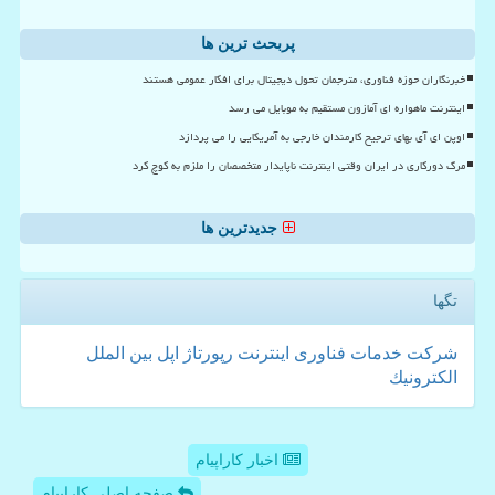
پربحث ترین ها
خبرنگاران حوزه فناوری، مترجمان تحول دیجیتال برای افکار عمومی هستند
اینترنت ماهواره ای آمازون مستقیم به موبایل می رسد
اوپن ای آی بهای ترجیح کارمندان خارجی به آمریکایی را می پردازد
مرگ دورکاری در ایران وقتی اینترنت ناپایدار متخصصان را ملزم به کوچ کرد
جدیدترین ها
تگها
شركت
خدمات
فناوری
اینترنت
رپورتاژ
اپل
بین الملل
الكترونیك
اخبار کاراپیام
صفحه اصلی کاراپیام