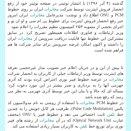
گذشته (۴ آذر ۱۳۹۶) با انتشار توئیتی در صفحه توئیتر خود از رفع
انحصار فروش اینترنت توسط شركت
مخابرات
ایران بر روی خطوط
PCM و ONU اطلاع داد و نوشت: مدیرعامل
مخابرات
ایران امروز
خبر رفع انحصار فروش اینترنت برای خطوط پی ام سی و او ان یو و
اجرای بخشی از مصوبه ۲۵۳ كمیسیون تنظیم مقررات را اعلام نمود.
وزیر ارتباطات و فناوری اطلاعات همینطور تصریح كرد: در سابق
مشتركین این خطوط تنها قابلیت دریافت سرویس از
مخابرات
ایران
را داشتند و اكنون امكان عرضه سرویس برای سایر شركت ها هم
فراهم شده است
تا پیش از این و در جریان اعلام خبر تصویب مدل غیرحجمی تعرفه
های اینترنت توسط وزیر ارتباطات خیلی از كاربران به انحصار شركت
مخابرات
در عرضه خطوط فیبر نوری اعتراض كرده بودند كه آذری
جهرمی آنها را به بردباری و صبر بیشتر در این مورد دعوت كرد؛
مساله ای كه حالا و با بیان این خبر توسط آذری جهرمی به نظر می
رسد كه رفع شده باشد.
در خطوط PCM
مخابرات
با استفاده از روشی به نام مدولاسیون كد
پالس (Pulse Code Modulation)، ظرفیت هر كابل خویش را به چندین
خط
تلفن
ثابت اختصاص می دهد و خطوط فیبر یا ONU (مخفف
عبارت Optical Network Unit) كه در آن
مخابرات
از رشته های فیبر
نوری برای توزیع خط
تلفن
به كاربران بسیار زیادی استفاده می كند.