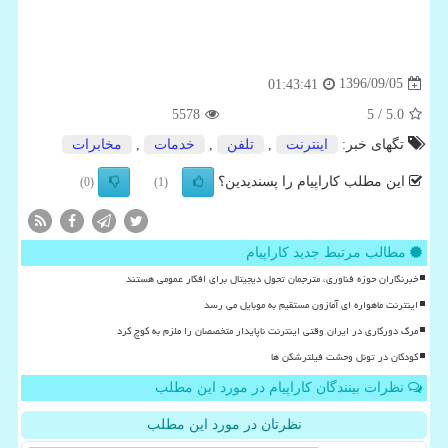
1396/09/05
01:43:41
5578
/ 5
5.0
تگهای خبر:
اینترنت
,
تلفن
,
خدمات
,
مخابرات
این مطلب کاراپیام را پسندیدین؟
(0)
(1)
مطالب مرتبط جدید کاراپیام
خبرنگاران حوزه فناوری، مترجمان تحول دیجیتال برای افکار عمومی هستند
اینترنت ماهواره ای آمازون مستقیم به موبایل می رسد
مرگ دورکاری در ایران وقتی اینترنت ناپایدار متخصصان را ملزم به کوچ کرد
کودکان در تونل وحشت فیلترشکن ها
نظرات بینندگان کاراپیام در مورد این مطلب
نظرتان در مورد این مطلب