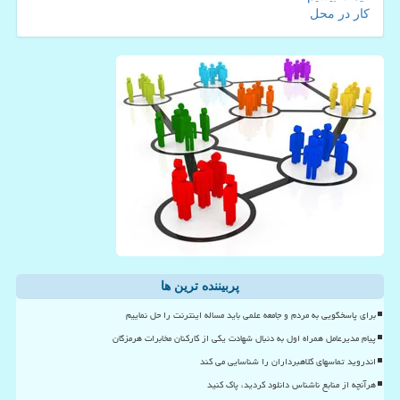
کار در محل
پربیننده ترین ها
برای پاسخگویی به مردم و جامعه علمی باید مساله اینترنت را حل نماییم
پیام مدیرعامل همراه اول به دنبال شهادت یکی از کارکنان مخابرات هرمزگان
اندروید تماسهای کلاهبرداران را شناسایی می کند
هرآنچه از منابع ناشناس دانلود کردید، پاک کنید