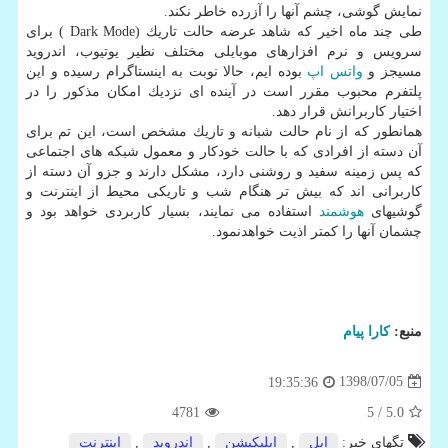
نمایش گوشی، چشم آنها را آزرده خاطر نكند.
طی چند ماه اخیر كه شاهد عرضه حالت تاریك (Dark Mode ) برای
سرویس و نرم افزارهای موبایلی مختلف نظیر یوتیوب، اندروید
مسیجز و
واتس اپ
بوده ایم، حالا نوبت به اینستاگرام رسیده و این
پلتفرم محبوب مقرر است در آینده ای نزدیك امكان مذكور را در
اختیار كاربرانش قرار دهد.
همانطور كه از نام حالت شبانه و تاریك مشخص است، این تم برای
آن دسته از افرادی كه با حالت خودكار و معمول شبكه های اجتماعی
كه پس زمینه سفید و روشنی دارد، مشكل دارند و جزو آن دسته از
كاربرانی اند كه بیش تر هنگام شب و تاریكی محیط از اینترنت و
گوشیهای
هوشمند
استفاده می نمایند، بسیار كاربردی خواهد بود و
چشمان آنها را كمتر اذیت خواهدنمود.
منبع:
كارا پیام
1398/07/05
19:35:36
4781
/ 5
5.0
تگهای خبر:
اپل
,
اپلیكیشن
,
اندروید
,
اینترنت