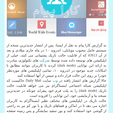
به گزارش كارا پیام به نقل از ایسنا، پس از انتشار جدیدترین نسخه از
سیستم عامل محبوب موبایلی، اندروید ۱۰ در ماه جاری میلادی و بعد
از آن iOS13 كه از قابلیت حالت تاریك پشتیبانی می كنند، خیلی از
اپلیكیشن های توسعه داده شده توسط
شركت
های تكنولوژی مبادرت
به ارائه این توانایی (dark mode) كردند تا كاربران بتوانند مطابق با
امكانات جدید موجود در اندروید ۱۰، تمامی اپلیكیشن های موردنظر
خودرا بر روی این حالت قرار داده و سپس از آنها استفاده كنند.
حالا گزارش های انتشار یافته در
وب
سایت Daily Mail حاكیست كه
اپلیكیشن شبكه اجتماعی اینستاگرام نیز می خواهد قابلیت حالت
تاریك (dark mode) را به پلت فرم خود بیفزاید چونكه در جدیدترین
نسخه بتا و آزمایشی خود، این توانایی را افزوده است.
حالت تاریك در اپلیكیشن های مختلف نظیر اینستاگرام به كاربران
اجازه می دهد تا در اماكن و فضاهای تاریك و با نور كم نیز به راحتی
از گوشی خود استفاده كنند و نور سفید نمایشگر و پس زمینه صفحه