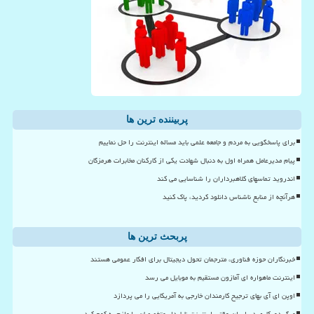
پربیننده ترین ها
برای پاسخگویی به مردم و جامعه علمی باید مساله اینترنت را حل نماییم
پیام مدیرعامل همراه اول به دنبال شهادت یکی از کارکنان مخابرات هرمزگان
اندروید تماسهای کلاهبرداران را شناسایی می کند
هرآنچه از منابع ناشناس دانلود کردید، پاک کنید
پربحث ترین ها
خبرنگاران حوزه فناوری، مترجمان تحول دیجیتال برای افکار عمومی هستند
اینترنت ماهواره ای آمازون مستقیم به موبایل می رسد
اوپن ای آی بهای ترجیح کارمندان خارجی به آمریکایی را می پردازد
مرگ دورکاری در ایران وقتی اینترنت ناپایدار متخصصان را ملزم به کوچ کرد