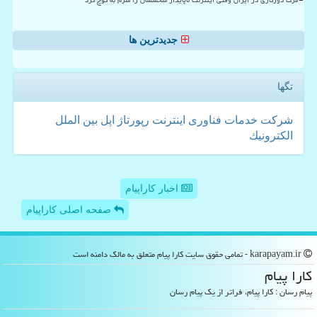
جدیدترین ها
تگها
شركت
خدمات
فناوری
اینترنت
رپورتاژ
اپل
بین الملل
الكترونیك
اخبار کاراپیام
صفحه اصلی کاراپیام
karapayam.ir - تمامی حقوق سایت كارا پیام متعلق به مالک دامنه است
كارا پیام
پیام رسان : کارا پیام، فراتر از یک پیام رسان