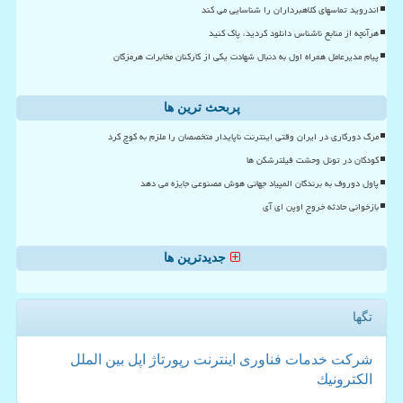
اندروید تماسهای کلاهبرداران را شناسایی می کند
هرآنچه از منابع ناشناس دانلود کردید، پاک کنید
پیام مدیرعامل همراه اول به دنبال شهادت یکی از کارکنان مخابرات هرمزگان
پربحث ترین ها
مرگ دورکاری در ایران وقتی اینترنت ناپایدار متخصصان را ملزم به کوچ کرد
کودکان در تونل وحشت فیلترشکن ها
پاول دوروف به برندگان المپیاد جهانی هوش مصنوعی جایزه می دهد
بازخوانی حادثه خروج اوپن ای آی
جدیدترین ها
تگها
شركت
خدمات
فناوری
اینترنت
رپورتاژ
اپل
بین الملل
الكترونیك