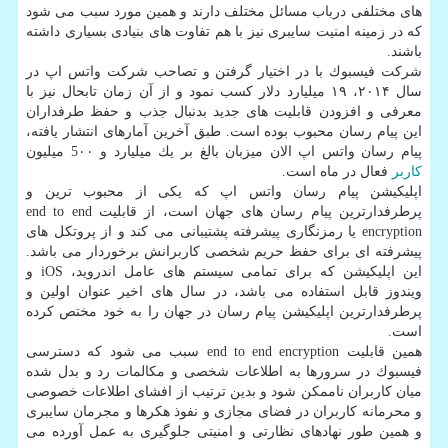
های مختلفی درباب مسائل مختلف دارند و همین مورد سبب می شود
كه در زمینه امنیت سایبری نیز با هم تفاوت های بنیادی بسیاری داشته
باشند.
شركت فیسبوك با در اختیار گرفتن و تصاحب شركت واتس اپ در
سال ۲۰۱۴، ۱۹ میلیارد دلار كسب نمود و از آن زمان تابحال نیز با
معرفی و افزودن قابلیت های جدید بدنبال جذب و حفظ طرفداران
این پیام رسان محبوب بوده است. طبق آخرین آمارهای انتشار یافته،
پیام رسان واتس اپ الان میزبان بالغ بر یك میلیارد و 5۰۰ میلیون
كاربر
فعال در ماه است.
اپلیكیشن پیام رسان واتس اپ كه یكی از محبوب ترین و
پرطرفدارترین پیام رسان های جهان است، از قابلیت end to end
encryption یا رمزنگاری پیشرفته پشتیبانی می كند و از پروتكل های
پیشرفته ای برای حفظ حریم شخصی كاربرانش برخوردار می باشد.
این اپلیكیشن كه برای تمامی سیستم های عامل اندروید، iOS و
ویندوز قابل استفاده می باشد، در سال های اخیر عنوان اولین و
پرطرفدارترین اپلیكیشن پیام رسان در جهان را به خود مختص كرده
است.
همین قابلیت end to end encryption سبب می شود كه دسترسی
فیسبوك در سرورها به اطلاعات شخصی و مكالمات رد و بدل شده
میان كاربران ناممكن شود و بدین ترتیب از افشای اطلاعات خصوصی
و محرمانه كاربران در فضای مجازی و نفوذ هكرها و مجرمان سایبری
و همین طور نهادهای نظارتی و امنیتی جلوگیری به عمل آورده می