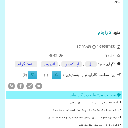
شود.
منبع:
كارا پیام
1398/07/09
17:05:48
4643
/ 5
5.0
تگهای خبر:
اپل
,
اپلیكیشن
,
اندروید
,
اینستاگرام
این مطلب کاراپیام را پسندیدین؟
(0)
(1)
مطالب مرتبط جدید کاراپیام
مکالمه مجانی ایرانسل به مناسبت روز زنجان
ببینید ماجرای فروش قطره بیهوشی در اینستاگرام چه بود؟
همراه من، همراه زائرین اربعین با مجموعه ای از خدمات دیجیتال
گزارش تازه از سرعت اینترنت کشور