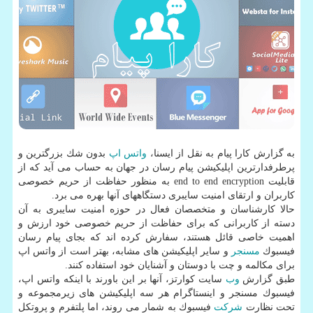
به گزارش كارا پیام به نقل از ایسنا،
واتس اپ
بدون شك بزرگترین و
پرطرفدارترین اپلیكیشن پیام رسان در جهان به حساب می آید كه از
قابلیت end to end encryption به منظور حفاظت از حریم خصوصی
كاربران و ارتقای امنیت سایبری دستگاههای آنها بهره می برد.
حالا كارشناسان و متخصصان فعال در حوزه امنیت سایبری به آن
دسته از كاربرانی كه برای حفاظت از حریم خصوصی خود ارزش و
اهمیت خاصی قائل هستند، سفارش كرده اند كه بجای پیام رسان
فیسبوك
مسنجر
و سایر اپلیكیشن های مشابه، بهتر است از واتس اپ
برای مكالمه و چت با دوستان و آشنایان خود استفاده كنند.
طبق گزارش
وب
سایت كوارتز، آنها بر این باورند با اینكه واتس اپ،
فیسبوك مسنجر و اینستاگرام هر سه اپلیكیشن های زیرمجموعه و
تحت نظارت
شركت
فیسبوك به شمار می روند، اما پلتفرم و پروتكل