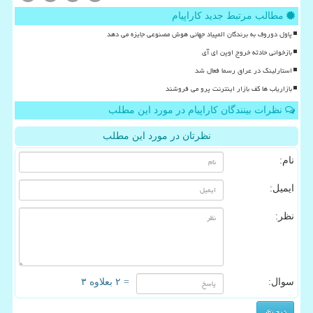
مطالب مرتبط جدید کاراپیام
پاول دوروف به برندگان المپیاد جهانی هوش مصنوعی جایزه می دهد
بازخوانی حادثه خروج اوپن ای آی
استارلینک در عراق رسما فعال شد
بازاریاب ها کف بازار اینترنت پرو می فروشند
نظرات بینندگان کاراپیام در مورد این مطلب
نظرتان در مورد این مطلب
نام:
ایمیل:
نظر:
سوال:
= ۲ بعلاوه ۳