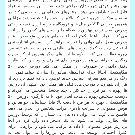
بهتر رفتار فردی شهروندان طراحی شده است. این سیستم به افراد
قابل اعتماد پاداش می دهد و رفتارهای غیرقانونی را تنبیه می كند. در
سیستم مذكور، شهروندانی كه بالاترین اعتبار را داشته باشند مزایایی
همچون پذیرایی VIP در هتل ها و فرودگاه ها، وام ارزان قیمت و حتی
پذیرش آسان تر در بهترین دانشگاه ها و شغل های كشور را دریافت
می كنند. افراد با اعتبار كمتر احیانا تنبیه هایی همچون منع
سفر
یا عدم
پذیرش شغل های دولتی را تجربه خواهند كرد. سیستم اعتبارسنجی
اجتماعی چین به كمك دوربین های نظارتی مجهز به سیستم تشخیص
چهره فعالیت می كند. بعلاوه قابلیت های دیگر همچون اسكن بدن و
ردگیری جغرافیایی هم در دوربین های نظارتی وجود دارد كه نظارت
دقیق دائمی بر شهروندان را ممكن می كند. دوربین جدید ۵۰۰
مگاپیكسلی احیانا اجرای فرایندهای مذكور را آسان تر خواهد نمود.
زنگ در مراسم معرفی دوربین جدید توضیح داد كه فیلم برداری از
هزاران شهروند با دوربین های قبلی هم ممكن بود؛ منتهی آن دوربین
ها چهره ی هر فرد را حداكثر با چند پیكسل مشخص می كردند و
درنتیجه تشخیص چهره ی هدف آسان نبود. با به كارگیری دوربین ۵۰۰
مگاپیكسلی، چهره ی هر فرد با دقت بالا قابل شناسایی خواهد بود و
هوش مصنوعی با سرعت بالاتری فرآیند تشخیص را انجام می دهد.
هافمن می گوید، می توان داده های بی شمار را كه توسط دوربین
های نظارتی تولید می شود، به یك استخر داده وارد كرد. در آنجا
پردازش هوش مصنوعی با داده ها تركیب می شود و ابزارهایی برای
كنترل اجتماعی توسعه می یابند. این ابزارها را می توان بعدا به