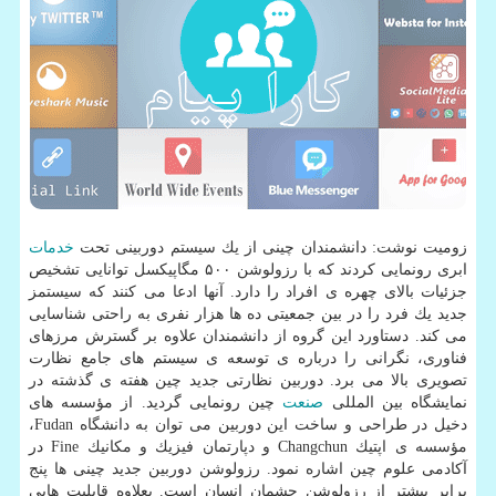
زومیت نوشت: دانشمندان چینی از یك سیستم دوربینی تحت
خدمات
ابری رونمایی كردند كه با رزولوشن ۵۰۰ مگاپیكسل توانایی تشخیص
جزئیات بالای چهره ی افراد را دارد. آنها ادعا می كنند كه سیستمز
جدید یك فرد را در بین جمعیتی ده ها هزار نفری به راحتی شناسایی
می كند. دستاورد این گروه از دانشمندان علاوه بر گسترش مرزهای
فناوری، نگرانی را درباره ی توسعه ی سیستم های جامع نظارت
تصویری بالا می برد. دوربین نظارتی جدید چین هفته ی گذشته در
نمایشگاه بین المللی
صنعت
چین رونمایی گردید. از مؤسسه های
دخیل در طراحی و ساخت این دوربین می توان به دانشگاه Fudan،
مؤسسه ی اپتیك Changchun و دپارتمان فیزیك و مكانیك Fine در
آكادمی علوم چین اشاره نمود. رزولوشن دوربین جدید چینی ها پنج
برابر بیشتر از رزولوشن چشمان انسان است. بعلاوه قابلیت هایی