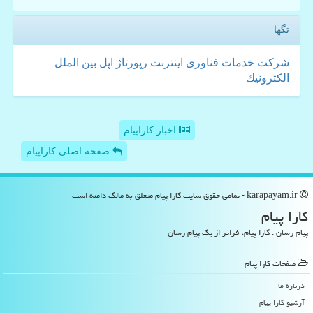
تگها
شركت
خدمات
فناوری
اینترنت
رپورتاژ
اپل
بین الملل
الكترونیك
اخبار کاراپیام
صفحه اصلی کاراپیام
karapayam.ir - تمامی حقوق سایت كارا پیام متعلق به مالک دامنه است
كارا پیام
پیام رسان : کارا پیام، فراتر از یک پیام رسان
صفحات كارا پیام
درباره ما
آرشیو كارا پیام