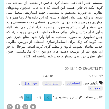
سیستم اعتبار اجتماعی متصل كرد. هافمن در بخشی از مصاحبه می
گوید: نكته ی حائز اهمیت این است كه داده هایی همچون ویدئوهای
نظارتی به صورت مستقیم به سیستمی جهت امتیازدهی متصل نمی
شوند. درواقع نمی توان اظهار داشت كه این داده ها لزوما همراه با
مواردی همچون سوابق دولتی، قانونی و اقتصادی به به سیستمی وارد
می شوند و آن سیستم به صورت زنده به افراد امتیاز می دهد. البته
بطور قطع دیتابیس های دولتی مختلف امنیت عمومی وجود دارند كه
چنین تصاویری به صورت مستقیم به آنها وارد شود. منابع خبری چین
می گویند كه زنگ برای استانداردسازی استفاده از دوربین نظارتی
جدید، تقاضای تصویب قانون و تنظیم گری كرده است. بهرحال به جز
او، هیچ یك از توسعه دهنده های دوربین ۵۰۰ مگاپیكسلی چین،
اظهارنظری درباره ی دستاورد جدید خود نداشته اند. 2121
1398/07/12
20:48:19
5047
/ 5
5.0
تگهای خبر:
استاندارد
,
استراتژیك
,
بین الملل
,
خدمات
این مطلب کاراپیام را پسندیدین؟
(0)
(1)