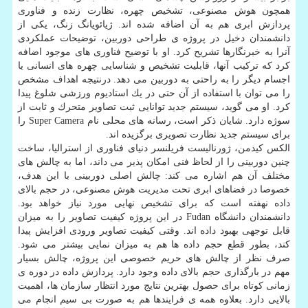
همچون هوش مصنوعی، تشخیص چهره، نظارت زنده و فناوری
پردازش ابری هم به آن اضافه شده اند. ژیائویانگ زنگ، یكی از
دانشمندان دخیل در پروژه ی طراحی دوربین، توضیحات عملكردی
آنرا به خبرنگارها تشریح كرد. او با توضیح فناوری های موجود اضافه
كرد كه تركیب آنها، قابلیت تشخیص و شناسایی چهره های انسانی یا
اجسام دیگر را به راحتی به دوربین می دهد. درنتیجه اهداف مشخص
را می توان با استفاده از آن حتی در یك استادیوم ورزشی شلوغ پیدا
كرد. او می گوید، سیستم جدید توانایی ثبت تصاویر متحرك و ثابت از
سوژه دارد. شایان ذكر است، رسانه های محلی نام Super Camera را
برای سیستم جدید نظارت تصویری برگزیده اند.
الكس كیدمن، ژورنالیست فریلنسر دنیای فناوری از استرالیا، ساخت
چنین دوربینی را از لحاظ فنی امكان پذیر می داند، اما به چالش های
مختلف آن هم اشاره می كند: چالش اصلی دوربینی با این هدف،
خصوصا در فضاهای ابری تحت مدیریت هوش مصنوعی، در حجم بالای
داده نهفته است كه برای تشخیص نهایی مورد نیاز خواهد بود.
دانشمندان دانشگاه Fudan در این پروژه كیفیت تصاویر را به میزان
قابل توجهی بهبود داده اند. وقتی كیفیت تصاویر ورودی افزایش پیدا
كند، بطور قطع حجم داده ها هم به میزان نمایی بیشتر می شود.
صرف نظر از چالش های حریم خصوصی این پروژه، چالش بسیار
مهم در بارگذاری حجم بالای داده وجود دارد. پردازش داده در دوره ی
زمانی كوتاه برای حصول بهترین نتایج مورد انتظار سازمان ها، اهمیت
بالایی دارد. بعلاوه همه ی فرایندها هم به صورت بی سیم انجام می