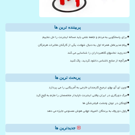
پربیننده ترین ها
برای پاسخگویی به مردم و جامعه علمی باید مساله اینترنت را حل نماییم
پیام مدیرعامل همراه اول به دنبال شهادت یکی از کارکنان مخابرات هرمزگان
اندروید تماسهای کلاهبرداران را شناسایی می کند
هرآنچه از منابع ناشناس دانلود کردید، پاک کنید
پربحث ترین ها
اوپن ای آی بهای ترجیح کارمندان خارجی به آمریکایی را می پردازد
مرگ دورکاری در ایران وقتی اینترنت ناپایدار متخصصان را ملزم به کوچ کرد
کودکان در تونل وحشت فیلترشکن ها
پاول دوروف به برندگان المپیاد جهانی هوش مصنوعی جایزه می دهد
جدیدترین ها