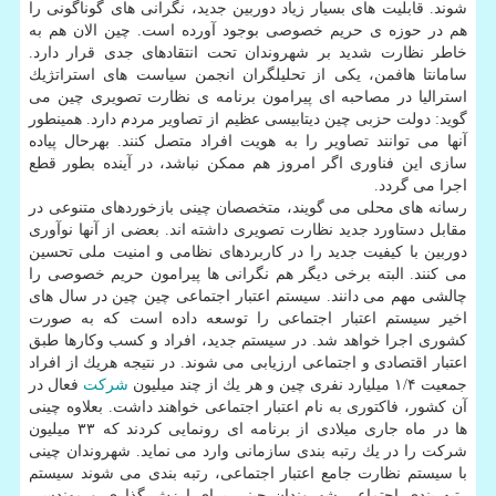
شوند. قابلیت های بسیار زیاد دوربین جدید، نگرانی های گوناگونی را
هم در حوزه ی حریم خصوصی بوجود آورده است. چین الان هم به
خاطر نظارت شدید بر شهروندان تحت انتقادهای جدی قرار دارد.
سامانتا هافمن، یكی از تحلیلگران انجمن سیاست های استراتژیك
استرالیا در مصاحبه ای پیرامون برنامه ی نظارت تصویری چین می
گوید: دولت حزبی چین دیتابیسی عظیم از تصاویر مردم دارد. همینطور
آنها می توانند تصاویر را به هویت افراد متصل كنند. بهرحال پیاده
سازی این فناوری اگر امروز هم ممكن نباشد، در آینده بطور قطع
اجرا می گردد.
رسانه های محلی می گویند، متخصصان چینی بازخوردهای متنوعی در
مقابل دستاورد جدید نظارت تصویری داشته اند. بعضی از آنها نوآوری
دوربین با كیفیت جدید را در كاربردهای نظامی و امنیت ملی تحسین
می كنند. البته برخی دیگر هم نگرانی ها پیرامون حریم خصوصی را
چالشی مهم می دانند. سیستم اعتبار اجتماعی چین چین در سال های
اخیر سیستم اعتبار اجتماعی را توسعه داده است كه به صورت
كشوری اجرا خواهد شد. در سیستم جدید، افراد و كسب وكارها طبق
اعتبار اقتصادی و اجتماعی ارزیابی می شوند. در نتیجه هریك از افراد
جمعیت ۱/۴ میلیارد نفری چین و هر یك از چند میلیون
شركت
فعال در
آن كشور، فاكتوری به نام اعتبار اجتماعی خواهند داشت. بعلاوه چینی
ها در ماه جاری میلادی از برنامه ای رونمایی كردند كه ۳۳ میلیون
شركت را در یك رتبه بندی سازمانی وارد می نماید. شهروندان چینی
با سیستم نظارت جامع اعتبار اجتماعی، رتبه بندی می شوند سیستم
رتبه بندی اجتماعی شهروندان چینی برای ارزش گذاری و مهندسی