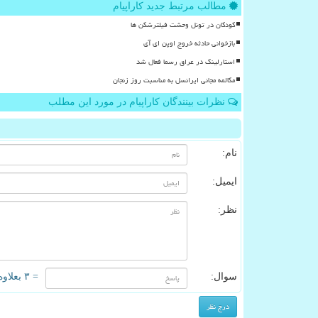
مطالب مرتبط جدید کاراپیام
کودکان در تونل وحشت فیلترشکن ها
بازخوانی حادثه خروج اوپن ای آی
استارلینک در عراق رسما فعال شد
مکالمه مجانی ایرانسل به مناسبت روز زنجان
نظرات بینندگان کاراپیام در مورد این مطلب
نام:
ایمیل:
نظر:
سوال:
= ۳ بعلاوه ۱