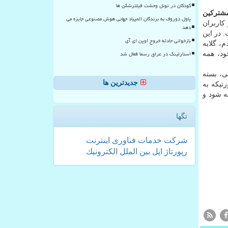
کودکان در تونل وحشت فیلترشکن ها
ابری داشته است. تعداد مشتركین
پاول دوروف به برندگان المپیاد جهانی هوش مصنوعی جایزه می
كاربران
دهد
 در این
بازخوانی حادثه خروج اوپن ای آی
طی صحبت كردم، گلایه
استارلینک در عراق رسما فعال شد
ود، همه
ی، بسته
جدیدترین ها
تیكه به
به شود و
تگها
شركت
خدمات
فناوری
اینترنت
رپورتاژ
اپل
بین الملل
الكترونیك