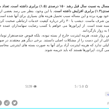
در حالی كه ترافیك دیتای مبادله شده در روزهای اربعین، امسال به نسبت سال قبل رشد ۱۵۰ درصدی (۱.۵) بر
با این وجود، بنظر می رسد بعضی از 
خود بهره برده و این مساله سبب تحمیل هزینه های بسیاری برای آنها شده است.
راستا وزیر ارتباطات در توییتر نوشت: خدمت به زوار اربعین شرف ماست. دیشب با ۳۰ زائر درباره كیفیت خدمات ارتبا
اسبه شده است. از اپراتورها می خواهم با كسب رضایت سهامداران عمده خ
 زوار بازگردانند.
 زوار شده، هزینه اینترنت خارج از بسته نبوده، بلكه قبوض چندصدهزار تومان
ئلی از این دست را از مشكلات اصلی دانستند. برخی دیگر هم معتقدند در صور
لیلی ندارد كه هزینه اینترنت آزاد برای آنها به صورت بسته های اینترنتی محاس
ی گردد، اپراتورها هستند كه باید جریمه شوند.
5139
/ 5
5.0