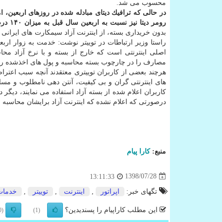
محسوب می شد.
رومر دیتا نیز نسبت به اربعین سال قبل به میزان ۱۴۰ درصدی(۱.۴) برابری افزایش داشته است.
بدون خریداری بسته، از اینترنت آزاد سیمكارت های ایرانی 
اصلی اینترنتی است كه خارج از بسته و با نرخ آزاد مح
مصارف را در چارچوب بسته محاسبه و پول های اخذشده را به
هرچند بعضی از كاربران توییتری معتقدند آنچه سبب اعتراض
های اینترنتی گران و بی كیفیت، آنتن دهی نامطلوب و مسا
كاربران اعلام شده از بسته آزاد استفاده می نمایند، دیگر د
درصورتی كه اعلام نشده كه اینترنت آزاد برایشان محاسبه م
منبع:
كارا پیام
1398/07/28
13:11:33
تگهای خبر:
اپراتور
,
اینترنت
,
توییتر
,
خدمات
این مطلب کاراپیام را پسندیدین؟
(0)
(1)