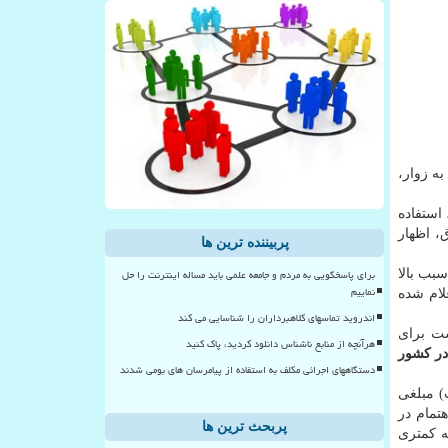
به زوار،
استفاده
، اظهار
پربیننده ترین ها
برای پاسخگویی به مردم و جامعه علمی باید مساله اینترنت را حل
بب بالا
نماییم
لام شده
اندروید تماسهای کلاهبرداران را شناسایی می کند
ست برای
هرآنچه از منابع ناشناس دانلود کردید، پاک کنید
در كشور
دستگاههای اجرائی مکلف به استفاده از پیامرسان های بومی شدند
مگابایت ۸۵۰ تومان بوده كه با احتساب هر گیگابایت (۱۰۲۴ مگابایت) مبلغی
هتمام در
پربحث ترین ها
ت آزاد، هزینه كمتری