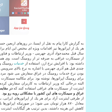
‏به گزارش كارا پیام به نقل از ایسنا، در روزهای اربعین حس
هر یك از اپراتورها نیز اقدامات ویژه ای مختص این ایام برا
سال قبل محمدجواد آذری جهرمی - وزیر ارتباطات و فناوری ا
از سیمكارت عراقی به صرفه تر از رومینگ است. وی همینط
داشته بود: با افزایش نرخ ارز، استفاده از
خدمات
رومینگ و ب
چندی قبل هم آذری جهرمی با اشاره به نرخ بالای سرویس ر
بودن نرخ خدمات رومینگ در عراق سفارش می شود مردم از س
برای رومینگ اپراتورها، نوشته بود: برای مكالمه سیمكارت
البته درحالی كه وزیر ارتباطات به كاربران سفارش كرده
اینترنت از سیمكارت های عراقی استفاده كنند كه
در مقایس
عراق و سیمكارت های این كشور با مشكلاتی روبه رو بود
.
معادل ۸۷۰ هزار تومان می شود؛ در صورتیكه اپراتور