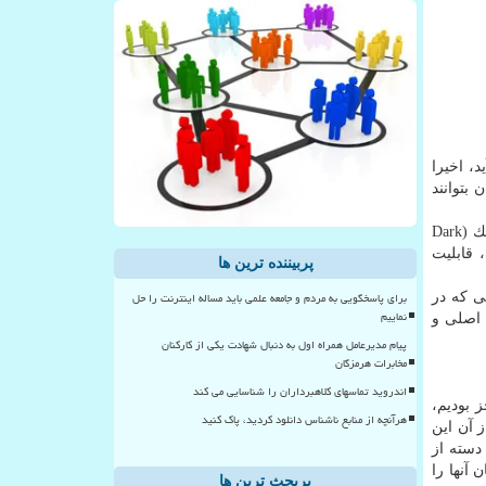
، اخیرا
بتوانند
واتس اپ در نسخه جدید و آزمایشی خود می خواهد قابلیت های جدیدی را اضافه كند كه همچون مهم ترین آنها می توان به حالت تاریك (Dark
Mode)، پیام های با قابلیت خود تخریبی (Self-destructing messages)، صفحه نمایش محتوی لوگوی واتس اپ معروف به Splash Screen، قابلیت
پربیننده ترین ها
برای پاسخگویی به مردم و جامعه علمی باید مساله اینترنت را حل
ی كه در
نماییم
 اصلی و
پیام مدیرعامل همراه اول به دنبال شهادت یکی از کارکنان
مخابرات هرمزگان
اندروید تماسهای کلاهبرداران را شناسایی می کند
 بودیم،
هرآنچه از منابع ناشناس دانلود کردید، پاک کنید
 آن این
دسته از
آنها را
پربحث ترین ها