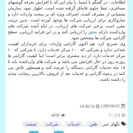
اطلاعات - در گفتگو با ایسنا، با بیان این كه با افزایش تعرفه گوشیهای
مسافری، عملا جلوی قاچاق گرفته شده است، اظهار نمود: سازمان
پشتیبانی از مصرف كننده، اشراف ویژه ای بر مبحث واردات دارد و
سازوكاری برای ارزیابی شركت ها بوجود آورده است. بدین ترتیب
مقرر است برخی شركت های ارزیاب، در ایام آینده شركت های
واردكننده دارای
مجوز
را ارزیابی كنند و در این فرایند ارزیابی، سطح
گارانتی شركت ها مشخص شود.
وی تصریح كرد: هم اكنون گارانتی واردات برای خریداران اهمیت
چندانی ندارد و شركتی كه ۱۰۰ مركز خدمات دارد، با شركتی كه ۱۰
مركز خدمات دارد، از دید مشتری برابر است؛ اما كیفیت گارانتی ها
روزبه روز در حال افزایش می باشد و شركت های واردكننده باید تا
۱۸ ماه خدمات گارانتی دستگاه را عرضه كنند و همینطور تلاش می
كنند در زمینه گارانتی و خدمات بعد از فروش، بالاترین رضایت مندی
را داشته باشند.
1398/08/03
14:48:54
4698
/ 5
5.0
تگهای خبر:
تلفن
,
خدمات
,
شركت
,
صنعت