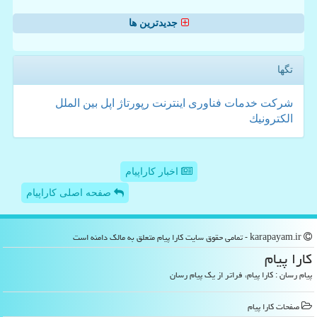
جدیدترین ها
تگها
شركت
خدمات
فناوری
اینترنت
رپورتاژ
اپل
بین الملل
الكترونیك
اخبار کاراپیام
صفحه اصلی کاراپیام
karapayam.ir - تمامی حقوق سایت كارا پیام متعلق به مالک دامنه است
كارا پیام
پیام رسان : کارا پیام، فراتر از یک پیام رسان
صفحات كارا پیام