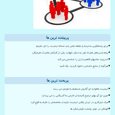
پربیننده ترین ها
برای پاسخگویی به مردم و جامعه علمی باید مساله اینترنت را حل نماییم
پیام مدیرعامل همراه اول به دنبال شهادت یکی از کارکنان مخابرات هرمزگان
اندروید تماسهای کلاهبرداران را شناسایی می کند
هرآنچه از منابع ناشناس دانلود کردید، پاک کنید
پربحث ترین ها
اینترنت ماهواره ای آمازون مستقیم به موبایل می رسد
اوپن ای آی بهای ترجیح کارمندان خارجی به آمریکایی را می پردازد
مرگ دورکاری در ایران وقتی اینترنت ناپایدار متخصصان را ملزم به کوچ کرد
کودکان در تونل وحشت فیلترشکن ها