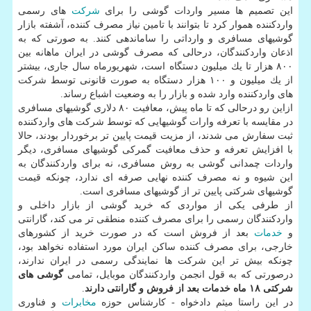
این تصمیم ها مسیر واردات گوشی را برای
شركت
های رسمی
واردكننده هموار كرد تا بتوانند با تامین نیاز مصرف كننده، آشفته بازار
گوشیهای مسافری و وارداتی را ساماندهی كنند. به صورتی كه به
اذعان واردكنندگان، درحالی كه مصرف گوشی در ایران ماهانه بین
۸۰۰ هزار تا یك میلیون دستگاه است، شهریورماه سال جاری، بیشتر
از یك میلیون و ۱۰۰ هزار دستگاه به صورت قانونی توسط شركت
های واردكننده وارد شده و بازار را به وضعیت اشباع رساند.
ازاین رو درحالی كه تا ماه پیش، معافیت ۸۰ دلاری گوشیهای مسافری
در مقایسه با تعرفه وارات گوشیهایی كه توسط شركت های واردكننده
ثبت سفارش می شدند، از مزیت قیمت پایین تر برخوردار بودند، حالا
با افزایش تعرفه و حذف معافیت گمركی گوشیهای مسافری، دیگر
واردات چمدانی گوشی به روش مسافری، نه برای واردكنندگان به
این شیوه و نه مصرف كننده نهایی صرفه ای ندارد، چونكه قیمت
گوشیهای شركتی پایین تر از گوشیهای مسافری است.
از طرفی یكی از مواردی كه خرید گوشی از بازار داخلی و
واردكنندگان رسمی را برای مصرف كننده منطقی تر می كند، گارانتی
و
خدمات
بعد از فروش است كه در صورت خرید از كشورهای
خارجی، برای مصرف كننده ساكن ایران مورد استفاده نخواهد بود،
چونكه بیش تر این شركت ها نمایندگی رسمی در ایران ندارند،
درصورتی كه به قول انجمن واردكنندگان موبایل، تمامی
گوشی های
شركتی ۱۸ ماه خدمات بعد از فروش و گارانتی دارند
.
در این راستا میثم دادخواه - كارشناس حوزه
مخابرات
و فناوری