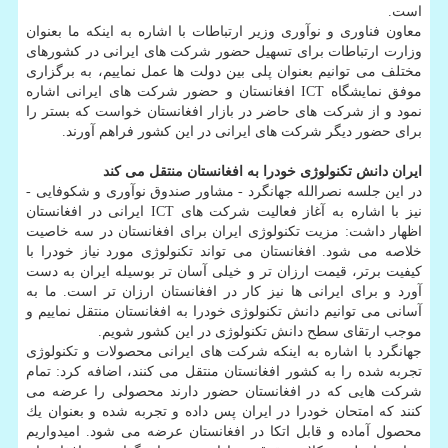
است.
معاون فناوری و نوآوری وزیر ارتباطات با اشاره به اینكه ما بعنوان
وزارت ارتباطات برای تسهیل حضور شركت های ایرانی در كشورهای
مختلف می توانیم بعنوان پلی بین دولت ها عمل نماییم، به برگزاری
موفق نمایشگاه ICT افغانستان و حضور شركت های ایرانی اشاره
نمود و از شركت های حاضر در بازار افغانستان خواست كه بستر را
برای حضور دیگر شركت های ایرانی در این كشور فراهم آورند.
ایران دانش تكنولوژی خودرا به افغانستان منتقل می كند
در این جلسه نصرالله جهانگرد - مشاور صندوق نوآوری و شكوفایی -
نیز با اشاره به آغاز فعالیت شركت های ICT ایرانی در افغانستان
اظهار داشت: مزیت تكنولوژی ایران برای افغانستان در سه خاصیت
خلاصه می شود. افغانستان می تواند تكنولوژی مورد نیاز خودرا با
كیفیت برتر، قیمت ارزان تر و خیلی آسان تر بوسیله ایران به دست
آورد و برای ایرانی ها نیز كار در افغانستان ارزان تر است. ما به
آسانی می توانیم دانش تكنولوژی خودرا به افغانستان منتقل نماییم و
موجب ارتقای سطح دانش تكنولوژی در این كشور شویم.
جهانگرد با اشاره به اینكه شركت های ایرانی محصولات و تكنولوژی
تجربه شده را به كشور افغانستان منتقل می كنند، اضافه كرد: تمام
شركت هایی كه در افغانستان حضور دارند محصولی را عرضه می
كنند كه امتحان خودرا در ایران پس داده و تجربه شده و بعنوان یك
محصول آماده و قابل اتكا در افغانستان عرضه می شود. امیدواریم