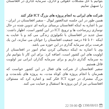
بتوانیم با حل مشكلات حقوقی و اداری، سرمایه گذاری در افغانستان
را تسهیل نماییم.
شركت های ایرانی به انجام پروژه های بزرگ ICT فكر كنند
همین طور در این جلسه عبدالغفور لیوال - سفیر افغانستان در ایران -
نیز با اشاره به اینكه افغانستان برمبنای برنامه ای تدوین شده در حال
نوسازی زیرساخت ها و ترویج ICT در این كشور است، اظهار داشت:
نسل جدید در افغانستان با تكنولوژی زندگی می كند و با عنایت به
اینكه ۶۰ تا ۶۵ درصد جمعیت افغانستان را جوانان می سازند، این یك
فرصت برای سرمایه گذاری در این حوزه می باشد.
وی با اشاره به اینكه دیجیتالی كردن تمام امور در افغانستان از
اولویت های این كشور است، اضافه كرد: برای این كار تا بتوانیم نیاز
به سرمایه گذاری داریم و برای سرمایه گذاران ایرانی نیز اولویت
قائل هستیم.
سفیر افغانستان از شركت های فعال در این كشور خواست كه
همزمان با انجام پروژه های كوتاه مدت، به پروژه های بلندمدت و
بزرگ مشترك در حوزه ICT فكر كنند و اشاره كرد كه مسئولان
افغانستانی نیز از این پروژه ها استقبال و حمایت می كنند.
1398/08/03
22:59:00