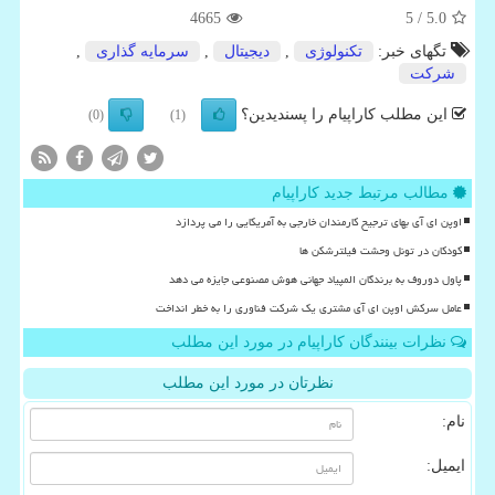
4665
/ 5
5.0
تگهای خبر:
تكنولوژی
,
دیجیتال
,
سرمایه گذاری
,
شركت
این مطلب کاراپیام را پسندیدین؟
(0)
(1)
مطالب مرتبط جدید کاراپیام
اوپن ای آی بهای ترجیح کارمندان خارجی به آمریکایی را می پردازد
کودکان در تونل وحشت فیلترشکن ها
پاول دوروف به برندگان المپیاد جهانی هوش مصنوعی جایزه می دهد
عامل سرکش اوپن ای آی مشتری یک شرکت فناوری را به خطر انداخت
نظرات بینندگان کاراپیام در مورد این مطلب
نظرتان در مورد این مطلب
نام:
ایمیل: