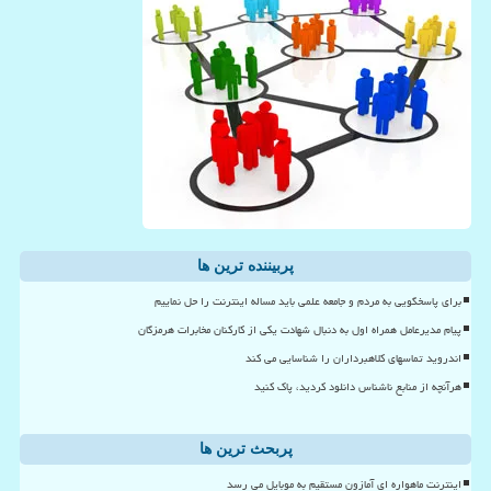
پربیننده ترین ها
برای پاسخگویی به مردم و جامعه علمی باید مساله اینترنت را حل نماییم
پیام مدیرعامل همراه اول به دنبال شهادت یکی از کارکنان مخابرات هرمزگان
اندروید تماسهای کلاهبرداران را شناسایی می کند
هرآنچه از منابع ناشناس دانلود کردید، پاک کنید
پربحث ترین ها
اینترنت ماهواره ای آمازون مستقیم به موبایل می رسد