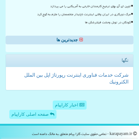
اوپن ای آی بهای ترجیح کارمندان خارجی به آمریکایی را می پردازد
مرگ دورکاری در ایران وقتی اینترنت ناپایدار متخصصان را ملزم به کوچ کرد
کودکان در تونل وحشت فیلترشکن ها
جدیدترین ها
تگها
شركت
خدمات
فناوری
اینترنت
رپورتاژ
اپل
بین الملل
الكترونیك
اخبار کاراپیام
صفحه اصلی کاراپیام
karapayam.ir - تمامی حقوق سایت كارا پیام متعلق به مالک دامنه است