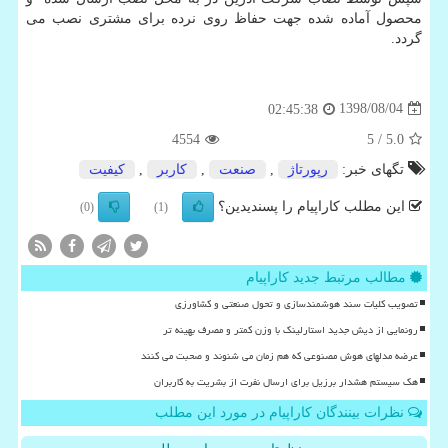
محصول آماده شده جهت حفاظ روی نرده برای مشتری نصب می
گردد.
1398/08/04
02:45:38
4554
/ 5
5.0
تگهای خبر:
رپورتاژ
,
صنعت
,
كاربر
,
كیفیت
این مطلب کاراپیام را پسندیدین؟
(0)
(1)
مطالب مرتبط جدید کاراپیام
تصویب کلیات سند هوشمندسازی و تحول صنعتی و کشاورزی
رونمایی از دیش جدید استارلینک با وزن کمتر و مصرف بهینه تر
عرضه مدلهای هوش مصنوعی که هم زمان می شنوند و صحبت می کنند
هک سیستم هشدار برزیل برای ارسال نفرت از بشریت به کاربران
نظرات بینندگان کاراپیام در مورد این مطلب