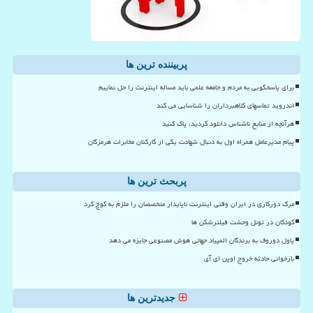
پربیننده ترین ها
برای پاسخگویی به مردم و جامعه علمی باید مساله اینترنت را حل نماییم
اندروید تماسهای کلاهبرداران را شناسایی می کند
هرآنچه از منابع ناشناس دانلود کردید، پاک کنید
پیام مدیرعامل همراه اول به دنبال شهادت یکی از کارکنان مخابرات هرمزگان
پربحث ترین ها
مرگ دورکاری در ایران وقتی اینترنت ناپایدار متخصصان را ملزم به کوچ کرد
کودکان در تونل وحشت فیلترشکن ها
پاول دوروف به برندگان المپیاد جهانی هوش مصنوعی جایزه می دهد
بازخوانی حادثه خروج اوپن ای آی
جدیدترین ها