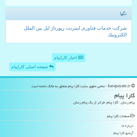
تگها
شركت
خدمات
فناوری
اینترنت
رپورتاژ
اپل
بین الملل
الكترونیك
اخبار کاراپیام
صفحه اصلی کاراپیام
karapayam.ir - تمامی حقوق سایت كارا پیام متعلق به مالک دامنه است
كارا پیام
پیام رسان : کارا پیام، فراتر از یک پیام رسان
صفحات كارا پیام
درباره ما
آرشیو كارا پیام