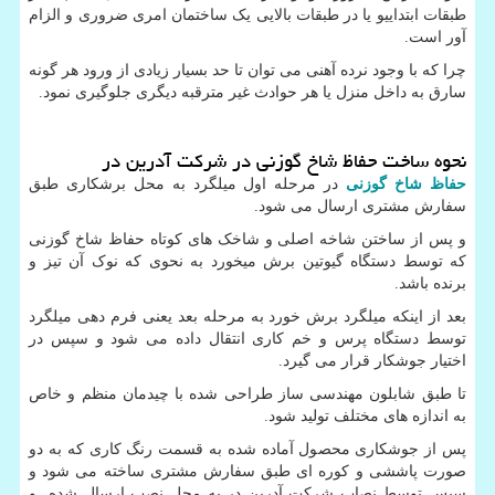
طبقات ابتداییو یا در طبقات بالایی یک ساختمان امری ضروری و الزام
آور است.
چرا که با وجود نرده آهنی می توان تا حد بسیار زیادی از ورود هر گونه
سارق به داخل منزل یا هر حوادث غیر مترقبه دیگری جلوگیری نمود.
نحوه ساخت حفاظ شاخ گوزنی در شرکت آدرین در
حفاظ شاخ گوزنی
در مرحله اول میلگرد به محل برشکاری طبق
سفارش مشتری ارسال می شود.
و پس از ساختن شاخه اصلی و شاخک های کوتاه حفاظ شاخ گوزنی
که توسط دستگاه گیوتین برش میخورد به نحوی که نوک آن تیز و
برنده باشد.
بعد از اینکه میلگرد برش خورد به مرحله بعد یعنی فرم دهی میلگرد
توسط دستگاه پرس و خم کاری انتقال داده می شود و سپس در
اختیار جوشکار قرار می گیرد.
تا طبق شابلون مهندسی ساز طراحی شده با چیدمان منظم و خاص
به اندازه های مختلف تولید شود.
پس از جوشکاری محصول آماده شده به قسمت رنگ کاری که به دو
صورت پاششی و کوره ای طبق سفارش مشتری ساخته می شود و
سپس توسط نصاب شرکت آدرین در به محل نصب ارسال شده و