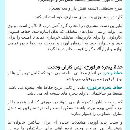
طرح سلطنتی (تسمه نقش دار و سه بعدی)،
گارد درب 4 لوزی و... برای مصارف خود استفاده کنید.
بنابراین دست مشتری در انتخاب گارد آهنی درب کاملا باز است، و وی
می تواند از میان مدل های مختلف که بدان اشاره شد، حفاظ کشویی
آکاردئونی را برای کاربردهای مختلف خریداری نماید تا امنیت را برای
خود و خانواده خود به ارمغان آورد، و موجب به یغما بردن تمامی
لوازم و ابزارآلات گران قیمت خانواده ها گردد.
حفاظ پنجره فرفورژه ایمن کاران وحدت
حفاظ پنجره
در انواع مختلفی ساخته می شود که کامل ترین آن ها از
نوع فرفورژه و پروفیلی می باشد.
حفاظ پنجره فرفورژه
یکی از کامل ترین حفاظ های پنجره می باشد.
طبیعتا هر ساختمانی دارای پنجره های شیشه ای می باشد.
که رو به خیابان یا کوچه باز می شوند.در صورتی که این پنجره ها از
نرده آهنی بهره نبرده باشند؛ ممکن است راه نفوذ سارقین به داخل
منازل مسکونی را هموار سازند.
و سبب پدید آوردن مشکلات عدیده ای برای ساکنین خانواده ها
شوند.بنابراین امروزه وجود نرده آهنی برای ساختمان ها چه در