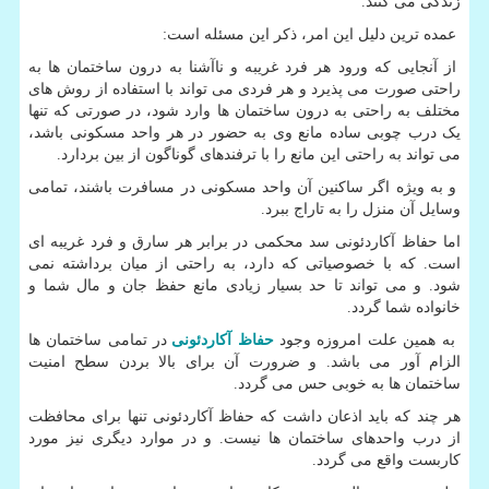
زندگی می کنند.
عمده ترین دلیل این امر، ذکر این مسئله است:
از آنجایی که ورود هر فرد غریبه و ناآشنا به درون ساختمان ها به
راحتی صورت می پذیرد و هر فردی می تواند با استفاده از روش های
مختلف به راحتی به درون ساختمان ها وارد شود، در صورتی که تنها
یک درب چوبی ساده مانع وی به حضور در هر واحد مسکونی باشد،
می تواند به راحتی این مانع را با ترفندهای گوناگون از بین بردارد.
و به ویژه اگر ساکنین آن واحد مسکونی در مسافرت باشند، تمامی
وسایل آن منزل را به تاراج ببرد.
اما حفاظ آکاردئونی سد محکمی در برابر هر سارق و فرد غریبه ای
است. که با خصوصیاتی که دارد، به راحتی از میان برداشته نمی
شود. و می تواند تا حد بسیار زیادی مانع حفظ جان و مال شما و
خانواده شما گردد.
به همین علت امروزه وجود
حفاظ آکاردئونی
در تمامی ساختمان ها
الزام آور می باشد. و ضرورت آن برای بالا بردن سطح امنیت
ساختمان ها به خوبی حس می گردد.
هر چند که باید اذعان داشت که حفاظ آکاردئونی تنها برای محافظت
از درب واحدهای ساختمان ها نیست. و در موارد دیگری نیز مورد
کاربست واقع می گردد.