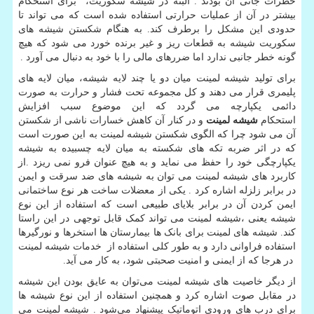
خطرات جانی آن بودند . البته در شیشه سکوریت، برای استحکام
بیشتر در آن از عملیات حرارتی استفاده شده است که می تواند تا
حدودی این مشکل را برطرف کند. به هنگام شکستن شیشه های
سکوریت شیشه به قطعات ریز و غیر برنده خورد می شود که هیچ
گونه خطر جانبی ندارد اما ضررهای مالی را با خود به دنبال می آورد .
برای تولید شیشه لمینت میان دو یا چند لایه شیشه، میان لایه های
پلیمری قرار می دهند و کل مجموعه تحت فشار و حرارت به صورت
دائمی یکپارچه می گردد که این موضوع سبب افزایش
استحکام
شیشه لمینت
و در کنار آن کاهش خسارات ناشی از شکستن
آن می شود چرا که الگوی شکستن شیشه لمینت به این صورت است
که در اثر ضربه تکه های شکسته به میان لایه چسبیده به شیشه
یکپارچگی خود را حفظ می نماید و به هیچ عنوان فرو نمی ریزد .از
کاربرد های شیشه لمینت می توان به شیشه های ضد سرقت و ایمن
در برابر زلزله اشاره کرد . یکی از معضلات ساخت هر نوع ساختمانی
ایمن کردن آن در برابر بلایای طبیعی است که استفاده از این نوع
شیشه یعنی ،شیشه لمینت می تواند کمک قابل توجهی در این راستا
کند. شیشه های لمینت برای بانک ها بیمارستان ها استخرها و نورگیرها
استفاده فراوانی دارد و به طور کلی استفاده از خدمات شیشه لمینت
در هرجا که از ایمنی و امنیت صحبتی شود، به کار می آید.
از دیگر خاصیت های شیشه لمینت می‌توان به عایق بودن این شیشه
در مقابل صوت اشاره کرد و همچنین استفاده از این نوع شیشه ها
برای درب های ورودی اتوماتیک پیشنهاد می‌شود . شیشه لمینت می