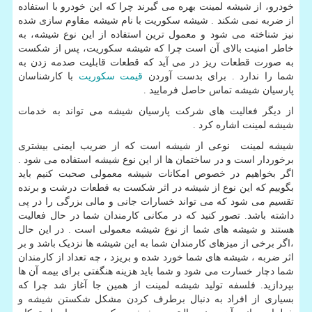
خودرو، از شیشه لمینت بهره می گیرند چرا که این خودرو با استفاده
از ضربه نمی شکند . شیشه سکوریت با نام شیشه مقاوم سازی شده
نیز شناخته می شود و معمول ترین استفاده از این نوع شیشه، به
خاطر امنیت بالای آن است چرا که شیشه سکوریت، پس از شکست
به صورت قطعات ریز در می آید که قطعات قابلیت صدمه زدن به
شما را ندارد . برای بدست آوردن
قیمت سکوریت
با کارشناسان
پارسیان شیشه تماس حاصل فرمایید .
از دیگر فعالیت های شرکت پارسیان شیشه می تواند به خدمات
شیشه لمینت اشاره کرد .
شیشه لمینت نوعی از شیشه است که از ضریب ایمنی بیشتری
برخوردار است و در ساختمان ها از این نوع شیشه استفاده می شود .
اگر بخواهیم در خصوص امکانات شیشه معمولی صحبت کنیم باید
بگوییم که این نوع از شیشه در اثر شکست به قطعات درشت و برنده
تقسیم می شود که می تواند خسارات جانی و مالی بزرگی را در پی
داشته باشد. تصور کنید که در مکانی کارمندان شما در حال فعالیت
هستند و شیشه های شما از نوع شیشه معمولی است . در این حال
،اگر برخی از میزهای کارمندان شما به این شیشه ها نزدیک باشد و بر
اثر ضربه ، شیشه های شما خورد شده و بریزد ، چه تعداد از کارمندان
شما دچار خسارت می شود و شما باید هزینه هنگفتی برای بیمه آن ها
بپردازید. فلسفه تولید شیشه لمینت از همین جا آغاز شد چرا که
بسیاری از افراد به دنبال برطرف کردن مشکل شکستن شیشه و