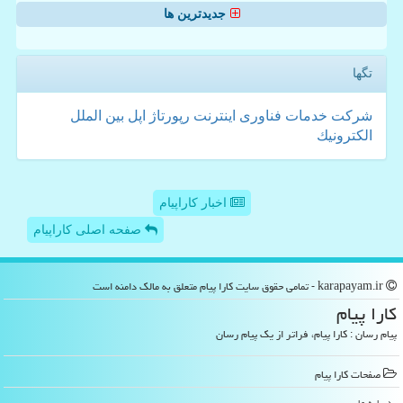
جدیدترین ها
تگها
شركت
خدمات
فناوری
اینترنت
رپورتاژ
اپل
بین الملل
الكترونیك
اخبار کاراپیام
صفحه اصلی کاراپیام
karapayam.ir - تمامی حقوق سایت كارا پیام متعلق به مالک دامنه است
كارا پیام
پیام رسان : کارا پیام، فراتر از یک پیام رسان
صفحات كارا پیام
درباره ما