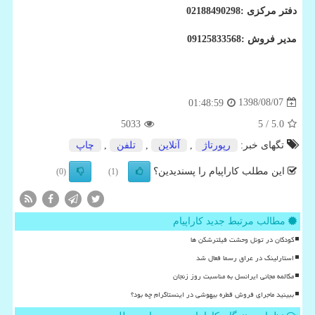
دفتر مرکزی :02188490298
مدیر فروش :09125833568
1398/08/07
01:48:59
5033
/ 5
5.0
تگهای خبر:
رپورتاژ
,
آنلاین
,
تلفن
,
چاپ
این مطلب کاراپیام را پسندیدین؟
(0)
(1)
مطالب مرتبط جدید کاراپیام
کودکان در تونل وحشت فیلترشکن ها
استارلینک در عراق رسما فعال شد
مکالمه مجانی ایرانسل به مناسبت روز زنجان
ببینید ماجرای فروش قطره بیهوشی در اینستاگرام چه بود؟