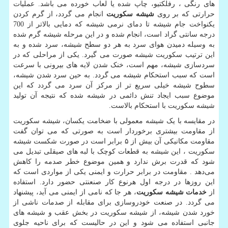
های رنگی ، رفلکتیو، چاپ شده یا لعاب خورده می باشد. عملیات
حرارتی که بر روی
شیشه سکوریت
انجام می گردد، از گرم کردن
یکنواخت جام شیشه تا دمای نرمی شیشه که دمایی بالاتر از 700
درجه سانتی گراد است، انجام شده و در این مرحله شیشه گرم شده
به وسیله دمیدن هوای سرد به هر دو سطح شیشه، سرد شده و به
این ترتیب سکوریت شیشه صورت می گیرد. یکی از مراحلی که در
سردسازی شیشه، مهم است، خنک شدن لایه های بیرونی با سرعت
است که سبب استحکام شیشه می گردد. به حین سرد شدن شیشه،
سطوح شیشه خیلی سریع تر از مرکز آن سرد می گردد که این
موضوع سبب ایجاد تنش دائمی در شیشه شده که نتیجه آن تولید
شیشه سکوریت با استحکام بالاست.
در مقایسه با یک شیشه معمولی با ضخامت یکسان، شیشه سکوریت
از مقاومت بیشتری برخوردار است به صورتی که می توان گفت
مقاومت مکانیکی آن بیش از ۵ برابر است در صورت شکست شیشه
سکوریت ، این شیشه به قطعات کوچک با لبه های صیقلی تبدیل می
شود که قدرت برش ندارد و همین موضوع خطر صدمه را کاهش
می‌دهد . مقاومت در برابر حرارت و ایمنی یکی از مواردی است که
این روزها در درجه اول هرنوع کار صنعنتی حضور دارد. استفاده
از
خدمات شیشه سکوریت
، هر جا که نامی از ایمنی می آید، پیشنهاد
می گردد. در صنعت خودروسازی برای مقابله از صدمات ناشی از
خورد شدن شیشه، از شیشه سکوریت در بخش عقب و شیشه های
جانبی استفاده می شود و این در حالیست که برای ناحیه جلوی