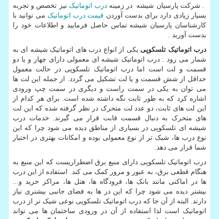
. شرکت پارسیان شیشه در زمینه
درب اتوماتیک
نیز تخصص و تجربه
بسیار زیادی دارد برای بدست آوردن
قیمت درب اتوماتیک
می توانید با
کارشناسان پارسیان شیشه تماس حاصل فرمایید و اطلاعات خود را
بدست آورید .
درب اتوماتیک تلسکوپی
یکی از انواع درب های اتوماتیک شیشه ای به
شمار می رود . درب اتوماتیک شیشه ای معمولی دارای چهار و یا دو
قسمت و لت است اما درب اتوماتیک تلسکوپی در حالت معمول
حداقل از شش قسمت و یا لت تشکیل می گردد. از جمله این لت ها
می توان به یکی در سمت راست و دیگری در سمت چپ ورودی
اشاره کرد که به طور ثابت نگه داشته شده است. برای هر کدام از
این لت های ثابت، دو عدد لت متحرک در نظر گرفته شده که این لت
های متحرک به دنبال قسمت قابت قرار می گیرند. خدمات درب
شیشه ای تلسکوپی در بسیاری از مناطق دیده می شود چرا که این
نوع درب ها، شیک تر از نوع معمولی بوده و امکانات بهتری در اختیار
شما قرار می دهد.
درب اتوماتیک تلسکوپی دارای منبع برق اضطراریست که این منبع به
هنگام قطعی برق، به عبور و مرور کمک می کند. استفاده از این درب
ها در اماکنی مانند بانک ها، فرودگاه ها، هتل ها، مراکز خرید و...
بیشتر دیده می شود چرا که این در ها به فضای جانبی بیشتری نیاز
دارند. البته از آن جا که درب اتوماتیک تلسکوپی نوعی شیک تر از درب
اتوماتیک است لذا استفاده از آن در ورودی ساختمان ها می تواند