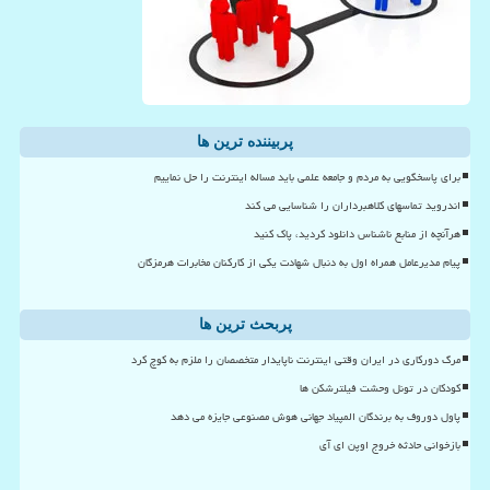
پربیننده ترین ها
برای پاسخگویی به مردم و جامعه علمی باید مساله اینترنت را حل نماییم
اندروید تماسهای کلاهبرداران را شناسایی می کند
هرآنچه از منابع ناشناس دانلود کردید، پاک کنید
پیام مدیرعامل همراه اول به دنبال شهادت یکی از کارکنان مخابرات هرمزگان
پربحث ترین ها
مرگ دورکاری در ایران وقتی اینترنت ناپایدار متخصصان را ملزم به کوچ کرد
کودکان در تونل وحشت فیلترشکن ها
پاول دوروف به برندگان المپیاد جهانی هوش مصنوعی جایزه می دهد
بازخوانی حادثه خروج اوپن ای آی