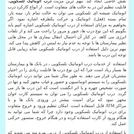
نقش خاصی ایجاد کند. مهم ترین مزیت
درب اتوماتیک تلسکوپی
،
قابلیت تنظیم این در به حالت های متفاوت است. از انواع کارکرد درب
اتوماتیک شیشه ای تلسکوپی می توان به حالت تمام باز، نیمه باز،
تمام بسته (قفل)، اتوماتیک و حرکت یکطرفه اشاره نمود
.
اگر
بخواهیم به مزایای استفاده از درب اتوماتیک تلسکوپی اشاره کنیم باید
بگوییم که این نوع درب ها، عبور و مرور را راحت می کند و از تلفات
انرژی می کاهد. در کنار آن احتمال انتقال بیماری ها در محل هایی
نظیر بیمارستان ها با توجه به عدم نیاز به لمس در کاهش پیدا می کند.
مهم ترین دلیل استفاده از درب اتوماتیک تلسکوپی شاید زیبایی قابل
توجه این درب ها باشد.
استفاده از خدمات درب اتوماتیک تلسکوپی ، در بانک ها و بیمارستان
ها بسیار زیاد است چرا که این نوع درب ها قابلیت زیادی را در اختیار
مشتریان قرار می دهند. به طور مثال شما می توانید درب اتوماتیک
تلسکوپی را به سیستم اتوماسیون و حضور و غیاب مجهز کنید و تنها در
صورت تشخیص چهره و یا اثر انگشت است که این درب ها باز می
گردد. درب اتوماتیک تلسکوپی را می توان به سیستم کارت خوان
مجهز نمود که برای امنیت بیشتر در ورودی بانک ها و یا
مراکز
ATM
قابل استفاده است. امکان تنظیم ورود و خروج متفاوت
برای درب اتوماتیک تلسکوپی وجود دارد چرا که شما می توانید به
هنگام ورود از کارت استفاده کرده و در هنگام خروج، سنسور حرکتی
عمل کند.
با استفاده از درب اتوماتیک تلسکوپی از دربی بهره مند می شوید که