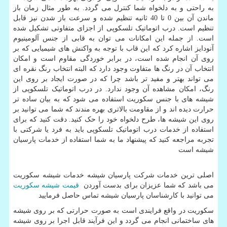
به راحتی و به دلخواه شما کنترل می گردد. به طور مثال زمان باز
ماندن آن بین 0 تا 40 ثانیه تنظیم شده و سرعت باز شدن نیز قابل
تنظیم است. درب اتوماتیک تلسکوپی از اجزای متفاوتی تشکیل شده
است. از جمله این امکانات می توان به قابی از جنس آلومینیوم
آنودایز اشاره کرد که این قاب با توجه به واکنش های شیمیایی که بر
روی آن انجام شده است، در برابر خوردگی مقاوم است و امکان
انتخاب آن در رنگ ها متفاوت وجود دارد که البته انتخاب رنگ نقره ای
می تواند بهتر و مفید تر باشد چرا که در صورت ایجاد بر روی این
رنگ، امکان مشاهده آن وجود ندارد. در درب اتوماتیک تلسکوپی از
شیشه های با جنس سکوریت استفاده می شود که به بیان ساده تر
حرارت دیده اند و از مقاومت بالاتری بهره مندند که شما می توانید بر
روی این شیشه ها، طرح دلخواه خود را حک کنید. دقت کنید که برای
استفاده از خدمات درب اتوماتیک تلسکوپی باید به فرد یا شرکتی با
تجربه مراجعه کنید که پیشنهاد ما به شما استفاده از خدمات پارسیان
شیشه است
اصلی ترین خدمات شرکت پارسیان شیشه خدمات شیشه سکوریت
می باشد که شما عزیزان برای بدست آوردن
قیمت شیشه سکوریت
می توانید با کارشناسان پارسیان شیشه تماس حاصل فرمایید
سکوریت در واقع فرایندی است به صورت حرارتی که بر روی شیشه
های ساختمانی انجام می گردد و این فرآیند قابل اجرا بر روی شیشه