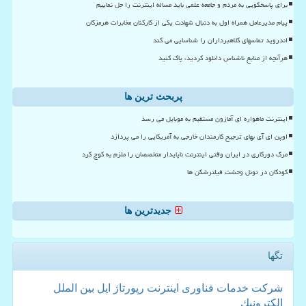
برای پاسخگویی به مردم و جامعه علمی باید مساله اینترنت را حل نماییم
پیام مدیرعامل همراه اول به دنبال شهادت یکی از کارکنان مخابرات هرمزگان
اندروید تماسهای کلاهبرداران را شناسایی می کند
هرآنچه از منابع ناشناس دانلود کردید، پاک کنید
پربحث ترین ها
اینترنت ماهواره ای آمازون مستقیم به موبایل می رسد
اوپن ای آی بهای ترجیح کارمندان خارجی به آمریکایی را می پردازد
مرگ دورکاری در ایران وقتی اینترنت ناپایدار متخصصان را ملزم به کوچ کرد
کودکان در تونل وحشت فیلترشکن ها
جدیدترین ها
تگها
شركت
خدمات
فناوری
اینترنت
رپورتاژ
اپل
بین الملل
الكترونیك