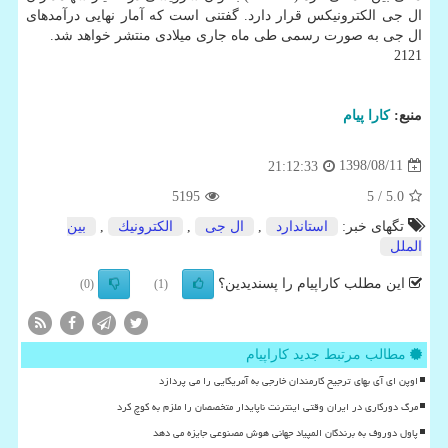
ال جی الكترونیكس قرار دارد. گفتنی است كه آمار نهایی درآمدهای
ال جی به صورت رسمی طی ماه جاری میلادی منتشر خواهد شد.
2121
منبع:
كارا پیام
1398/08/11
21:12:33
5195
/ 5
5.0
تگهای خبر:
استاندارد
,
ال جی
,
الكترونیك
,
بین
الملل
این مطلب کاراپیام را پسندیدین؟
(0)
(1)
مطالب مرتبط جدید کاراپیام
اوپن ای آی بهای ترجیح کارمندان خارجی به آمریکایی را می پردازد
مرگ دورکاری در ایران وقتی اینترنت ناپایدار متخصصان را ملزم به کوچ کرد
پاول دوروف به برندگان المپیاد جهانی هوش مصنوعی جایزه می دهد