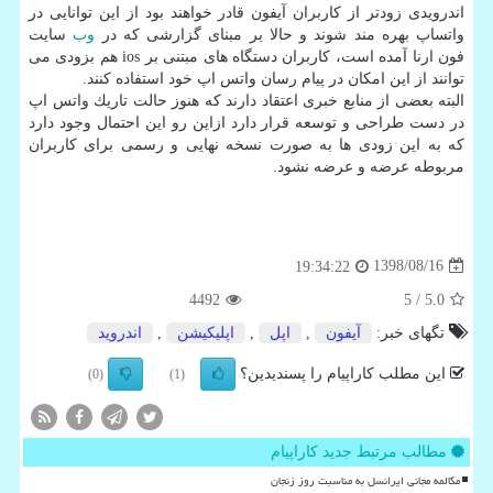
اندرویدی زودتر از كاربران آیفون قادر خواهند بود از این توانایی در
واتساپ بهره مند شوند و حالا بر مبنای گزارشی كه در
وب
سایت
فون ارنا آمده است، كاربران دستگاه های مبتنی بر ios هم بزودی می
توانند از این امكان در پیام رسان واتس اپ خود استفاده كنند.
البته بعضی از منابع خبری اعتقاد دارند كه هنوز حالت تاریك واتس اپ
در دست طراحی و توسعه قرار دارد ازاین رو این احتمال وجود دارد
كه به این زودی ها به صورت نسخه نهایی و رسمی برای كاربران
مربوطه عرضه و عرضه نشود.
1398/08/16
19:34:22
4492
/ 5
5.0
تگهای خبر:
آیفون
,
اپل
,
اپلیكیشن
,
اندروید
این مطلب کاراپیام را پسندیدین؟
(0)
(1)
مطالب مرتبط جدید کاراپیام
مکالمه مجانی ایرانسل به مناسبت روز زنجان