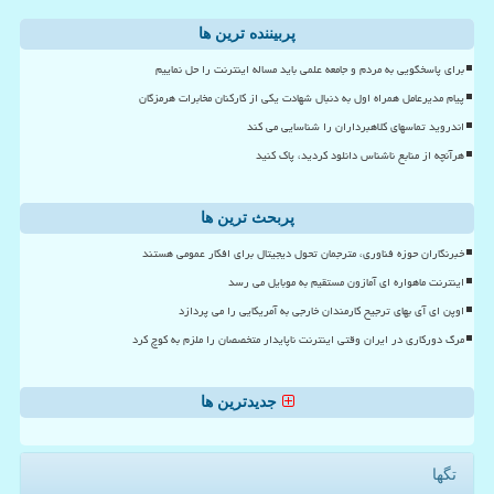
پربیننده ترین ها
برای پاسخگویی به مردم و جامعه علمی باید مساله اینترنت را حل نماییم
پیام مدیرعامل همراه اول به دنبال شهادت یکی از کارکنان مخابرات هرمزگان
اندروید تماسهای کلاهبرداران را شناسایی می کند
هرآنچه از منابع ناشناس دانلود کردید، پاک کنید
پربحث ترین ها
خبرنگاران حوزه فناوری، مترجمان تحول دیجیتال برای افکار عمومی هستند
اینترنت ماهواره ای آمازون مستقیم به موبایل می رسد
اوپن ای آی بهای ترجیح کارمندان خارجی به آمریکایی را می پردازد
مرگ دورکاری در ایران وقتی اینترنت ناپایدار متخصصان را ملزم به کوچ کرد
جدیدترین ها
تگها