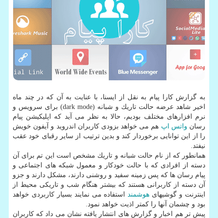
به گزارش كارا پیام به نقل از ایسنا، با عنایت به آن كه در چند ماه
اخیر شاهد عرضه حالت تاریك و شبانه (dark mode) برای سرویس و
نرم افزارهای مختلف بودیم، حالا به نظر می آید كه اپلیكیشن پیام
رسان
واتس اپ
هم می خواهد بزودی كاربران اندروید و آیفون خویش
را از این توانایی برخوردار كند و بدین ترتیب از سایر رقبای خود عقب
نیفتد.
همانطور كه از نام حالت شبانه و تاریك مشخص است این تم برای آن
دسته از افرادی كه با حالت خودكار و معمول شبكه های اجتماعی و
پیام رسان ها كه پس زمینه سفید و روشنی دارند، مشكل دارند و جزو
آن دسته از كاربرانی هستند كه بیشتر هنگام شب و تاریكی محیط از
اینترنت و گوشیهای
هوشمند
استفاده می نمایند بسیار كاربردی خواهد
بود و چشمان آنها را كمتر اذیت خواهد نمود.
پیش تر هم اخبار و گزارش های انتشار یافته نشان می داد كه كاربران