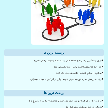
پربیننده ترین ها
برای پاسخگویی به مردم و جامعه علمی باید مساله اینترنت را حل نماییم
اندروید تماسهای کلاهبرداران را شناسایی می کند
هرآنچه از منابع ناشناس دانلود کردید، پاک کنید
پیام مدیرعامل همراه اول به دنبال شهادت یکی از کارکنان مخابرات هرمزگان
پربحث ترین ها
مرگ دورکاری در ایران وقتی اینترنت ناپایدار متخصصان را ملزم به کوچ کرد
کودکان در تونل وحشت فیلترشکن ها