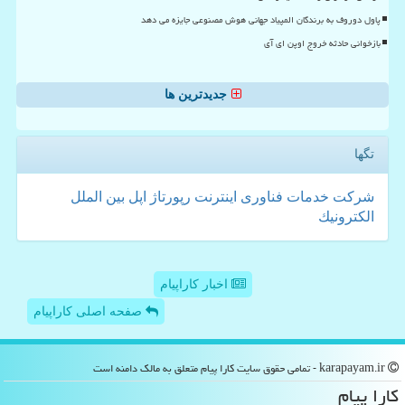
پاول دوروف به برندگان المپیاد جهانی هوش مصنوعی جایزه می دهد
بازخوانی حادثه خروج اوپن ای آی
جدیدترین ها
تگها
شركت
خدمات
فناوری
اینترنت
رپورتاژ
اپل
بین الملل
الكترونیك
اخبار کاراپیام
صفحه اصلی کاراپیام
karapayam.ir - تمامی حقوق سایت كارا پیام متعلق به مالک دامنه است
كارا پیام