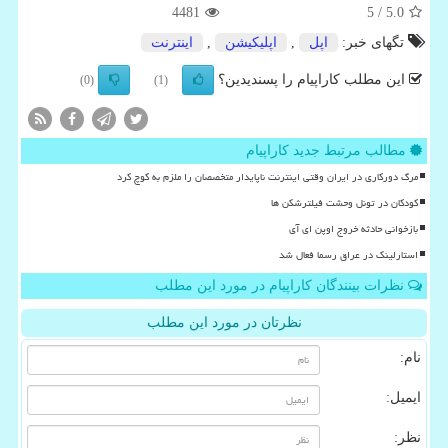
4481
/ 5
5.0
تگهای خبر:
اپل
,
اپلیكیشن
,
اینترنت
این مطلب کاراپیام را پسندیدین؟
(0)
(1)
مطالب مرتبط جدید کاراپیام
مرگ دورکاری در ایران وقتی اینترنت ناپایدار متخصصان را ملزم به کوچ کرد
کودکان در تونل وحشت فیلترشکن ها
بازخوانی حادثه خروج اوپن ای آی
استارلینک در عراق رسما فعال شد
نظرات بینندگان کاراپیام در مورد این مطلب
نظرتان در مورد این مطلب
نام:
ایمیل:
نظر: