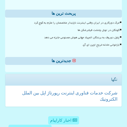
پربحث ترین ها
مرگ دورکاری در ایران وقتی اینترنت ناپایدار متخصصان را ملزم به کوچ کرد
کودکان در تونل وحشت فیلترشکن ها
پاول دوروف به برندگان المپیاد جهانی هوش مصنوعی جایزه می دهد
بازخوانی حادثه خروج اوپن ای آی
جدیدترین ها
تگها
شركت
خدمات
فناوری
اینترنت
رپورتاژ
اپل
بین الملل
الكترونیك
اخبار کاراپیام