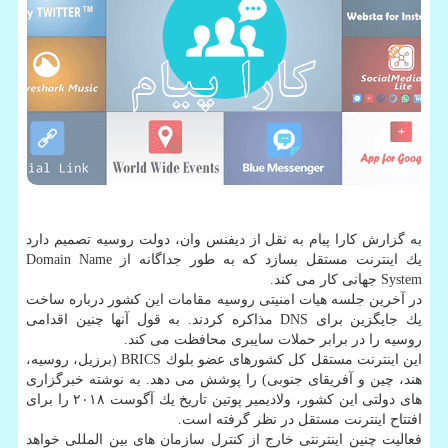
به گزارش كارا پیام به نقل از دیفنس وان، دولت روسیه تصمیم دارد
یك اینترنت مستقل بسازد كه به طور جداگانه از Domain Name
System جهانی كار می كند.
در آخرین جلسه هیات امنیتی روسیه مقامات این كشور درباره ساخت
یك جایگزین برای DNS مذاكره كردند. به قول آنها چنین اقدامی
روسیه را در برابر حملات سایبری محافظت می كند.
این اینترنت مستقل كل كشورهای عضو بلوك BRICS (برزیل، روسیه،
هند، چین و آفریقای جنوبی) را پوشش می دهد. به نوشته خبرگزاری
های دولتی این كشور، ولادیمیر پوتین تاریخ یك آگوست ۲۰۱۸ را برای
افتتاح اینترنت مستقل در نظر گرفته است.
فعالیت چنین اینترنتی خارج از كنترل سازمان های بین المللی خواهد