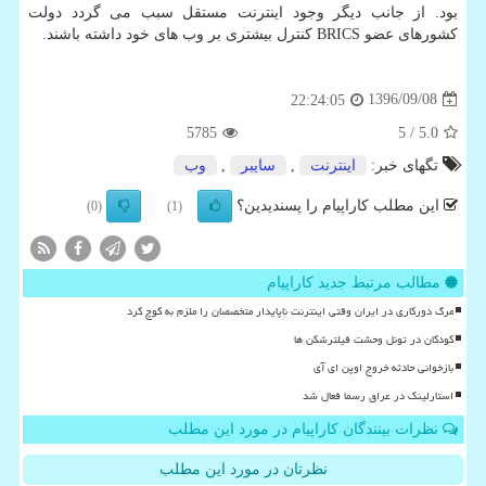
بود. از جانب دیگر وجود اینترنت مستقل سبب می گردد دولت
كشورهای عضو BRICS كنترل بیشتری بر وب های خود داشته باشند.
1396/09/08
22:24:05
5785
/ 5
5.0
تگهای خبر:
اینترنت
,
سایبر
,
وب
این مطلب کاراپیام را پسندیدین؟
(0)
(1)
مطالب مرتبط جدید کاراپیام
مرگ دورکاری در ایران وقتی اینترنت ناپایدار متخصصان را ملزم به کوچ کرد
کودکان در تونل وحشت فیلترشکن ها
بازخوانی حادثه خروج اوپن ای آی
استارلینک در عراق رسما فعال شد
نظرات بینندگان کاراپیام در مورد این مطلب
نظرتان در مورد این مطلب