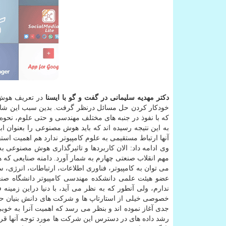
دكتر مهدیه سلیمانی در گفت و گو با ایسنا
در تعریف هوش 
خودكار كردن حل مسائل درنظر گرفت. بدین سبب این شاخه 
كه با نفوذ در جنبه های مختلف مهندسی و حتی علوم، نحوه ح
به این نتیجه رسیده اند كه باید هوش مصنوعی را بعنوان 
آنها ارتباط مستقیمی به علوم كامپیوتر ندارد هم اهمیت است
وی ادامه داد: الان كاربردها و تاثیرگذاری هوش مصنوعی
مهم انقلاب صنعتی چهارم به شمار آورد. دامنه صنایعی كه ه
می توان به كامپیوتر، فناوری اطلاعات، ارتباطات، انرژی، 
عضو هیئت علمی دانشكده مهندسی كامپیوتر دانشگاه صنع
ندارم، ولی آنطور كه به نظر می آید، با دنیا دراین زمی
خصوصی خیلی از استارتاپ ها و شركت های دانش بنیان حو
جدی آغاز نموده اند و بنظر می رسد كه اهمیت آنرا به خوب
رشد داده های در دسترس این شركت ها مورد توجه آنها قرا