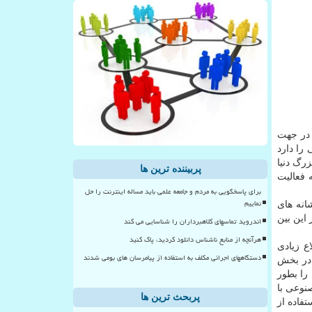
در جهت
را دارد
رگ دنیا
پربیننده ترین ها
 فعالیت
برای پاسخگویی به مردم و جامعه علمی باید مساله اینترنت را حل
نماییم
انه های
این بین
اندروید تماسهای کلاهبرداران را شناسایی می کند
هرآنچه از منابع ناشناس دانلود کردید، پاک کنید
ع زیادی
دستگاههای اجرائی مکلف به استفاده از پیامرسان های بومی شدند
 در بخش
را بطور
نوعی با
پربحث ترین ها
فاده از