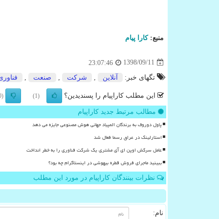
منبع:
كارا پیام
1398/09/11
23:07:46
تگهای خبر:
آنلاین
,
شركت
,
صنعت
,
فناوری
این مطلب کاراپیام را پسندیدین؟
(0)
(1)
مطالب مرتبط جدید کاراپیام
پاول دوروف به برندگان المپیاد جهانی هوش مصنوعی جایزه می دهد
استارلینک در عراق رسما فعال شد
عامل سرکش اوپن ای آی مشتری یک شرکت فناوری را به خطر انداخت
ببینید ماجرای فروش قطره بیهوشی در اینستاگرام چه بود؟
نظرات بینندگان کاراپیام در مورد این مطلب
نام: