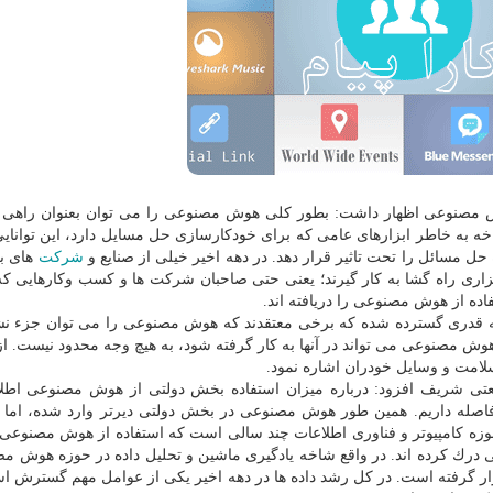
مصنوعی اظهار داشت: بطور كلی هوش مصنوعی را می توان بعنوان راهی 
به خاطر ابزارهای عامی كه برای خودكارسازی حل مسایل دارد، این توانایی 
ل مسائل را تحت تاثیر قرار دهد. در دهه اخیر خیلی از صنایع و
شركت
های بز
ابزاری راه گشا به كار گیرند؛ یعنی حتی صاحبان شركت ها و كسب وكارهایی كه
فاده از هوش مصنوعی را دریافته اند.
 به قدری گسترده شده كه برخی معتقدند كه هوش مصنوعی را می توان جزء نش
وش مصنوعی می تواند در آنها به كار گرفته شود، به هیچ وجه محدود نیست. از 
سلامت و وسایل خودران اشاره نمود.
تی شریف افزود: درباره میزان استفاده بخش دولتی از هوش مصنوعی اطلا
نه فاصله داریم. همین طور هوش مصنوعی در بخش دولتی دیرتر وارد شده، اما
زه كامپیوتر و فناوری اطلاعات چند سالی است كه استفاده از هوش مصنوعی 
ی درك كرده اند. در واقع شاخه یادگیری ماشین و تحلیل داده در حوزه هوش مص
ر گرفته است. در كل رشد داده ها در دهه اخیر یكی از عوامل مهم گسترش است