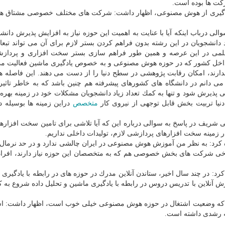
كت ها بوده است.
هره گیری از هوش مصنوعی، اظهار داشت: شركت های مختلف خصوصی مشتاق هم
الی درباب اینكه آیا با عنایت به اهمیت این حوزه نیاز به افزایش پذیرش دانش
شجویان در این رشته بدون فراهم كردن بستر لازم برای آن می تواند تبعا
علمی در این عرصه و همین طور فراهم سازی بستر سخت افزاری و پرداز
اخل كشور كه در حوزه هوش مصنوعی و به خصوص یادگیری ماشین فعالیت می 
دارند، امكان رقابت پژوهشی در سطح دنیا را از دست می دهند. این فاصله ه
می دانم در دانشگاه های كشورهای پیشرفته هم چنین باشد كه به خاطر تاثیر
پذیرش شود و تنها به كمك تعداد زیاد دانشجویان مشكلات خود در زمینه بهره 
نیا تربیت بخش قابل توجهی از نیروی كار
متخصص
دراین زمینه ها بوسیله د
 شریف در پاسخ به سوالی درباره این كه آیا تلاشی برای تامین سخت افزار
 زمینه سخت افزارهای پردازشی لازم، تولیدات داخلی نداریم.
رد: به نظر من آموزش هوش مصنوعی در ایران چالشی ندارد و در حد نرمال 
خی شركت های بخش خصوصی هم كه به متخصصان این حوزه نیاز دارند، افرا
د: در چند سال اخیر، ستاندن آنلاین مدرك در حوزه های در رابطه با یادگیری 
زش آنلاین با تدریس دروس در رابطه با یادگیری ماشین و تحلیل داده شروع به ك
ین كه وضعیت اشتغال در حوزه هوش مصنوعی خیلی خوب است، اظهار داشت: اش
ه رشدی داشته است.