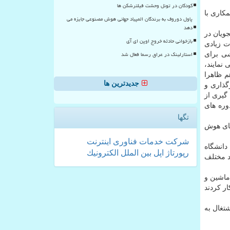
کودکان در تونل وحشت فیلترشکن ها
كاری با
پاول دوروف به برندگان المپیاد جهانی هوش مصنوعی جایزه می
دهد
جویان در
بازخوانی حادثه خروج اوپن ای آی
ت زیادی
استارلینک در عراق رسما فعال شد
شی برای
نمایند،
م ظاهرا
جدیدترین ها
گذاری و
گیری از
وره های
تگها
های هوش
شركت
خدمات
فناوری
اینترنت
دانشگاه
رپورتاژ
اپل
بین الملل
الكترونیك
د مختلف
ماشین و
ار كردند
تغال به