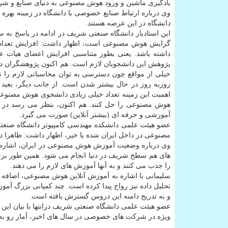
یادگیری ماشین و ورود هوش مصنوعی به دنیای صنایع و شر
وی درباره ارتباط صنایع خصوصی با دانشگاه در زمینه ب
دانشگاه در این عرصه هستند.
این استادیار دانشگاه صنعتی شریف در ادامه در پاسخ به سو
گرایش هوش مصنوعی است، اظهار داشت: افزایش تعداد دان
داشته باشد. یعنی بطور متناسبی افزایش اعضای هیات 
پژوهش این دانشجویان لازم است. هم اكنون پژوهشگران د
خیلی از مواقع چون دسترسی به توان محاسباتی لازم را ن
روزبه روز در حال بیشتر شدن است. از جانب دیگر، بعید 
اهمیت این زمینه تعداد خیلی زیادی دانشجوی هوش مصنوعی 
هوش مصنوعی را حل كنند. هم اكنون، بنظر می رسد در د
آموزشی و حرفه ای (بیشتر آنلاین) صورت می گیرد.
عضو هیئت علمی دانشكده مهندسی كامپیوتر دانشگاه صنعتی
مصنوعی در داخل ایران شده یا خیر، اظهار داشت: ظاهرا در
وی درباره وضعیت آموزش هوش مصنوعی در ایران، اشاره ك
های هم سطح شریف در دنیا انجام می شود. همین طور بر
را جذب می كنند و به آنها آموزش های لازم را می دهند.
سلیمانی با اشاره به آموزش آنلاین هوش مصنوعی، اضافه كر
تحلیل داده نیز رواج پیدا كرده است. چند كمپانی بزرگ آمو
و به تدریج دامنه این دروس گسترش یافته است.
عضو هیئت علمی دانشگاه صنعتی شریف درانتها با بیان ا
ویژه در شركت های خصوصی در سال های اخیر، آمار رو ب