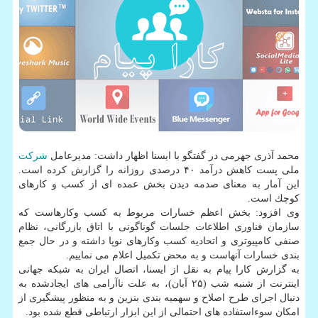
محمد آذری جهرمی در گفتگو با ایسنا اظهار داشت: مدیرعامل
شركت
ملی پست كاهش درآمد ۴۰ درصدی روزانه را گزارش كرده است.
این آمار به معنای صدمه دیدن بخش عمده ای از كسب و كارهای
كوچك است.
وی افزود: بخش اعظم خسارات مربوط به كسب وكارهاست كه
سازمان فناوری اطلاعات جلسات گوناگونی با اتاق بازرگانی، نظام
صنفی كامپیوتری و اتحادیه كسب وكارهای نوپا داشته و در حال جمع
بندی خسارات آنهاست و به محض تكمیل اعلام می نماییم.
به گزارش كارا پیام به نقل از ایسنا، اتصال ایران به شبكه جهانی
اینترنت از شنبه شب (۲۵ آبان)، به علت ناآرامی های ایجادشده به
دنبال اجرای طرح اصلاح و سهمیه بندی بنزین و به منظور پیشگیری از
امكان سوءاستفاده های احتمالی از این ابزار ارتباطی قطع شده بود.