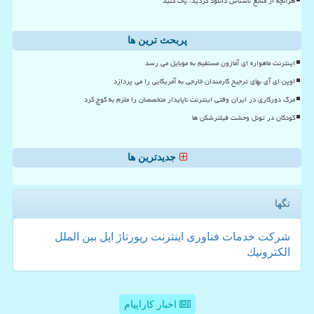
هرآنچه از منابع ناشناس دانلود کردید، پاک کنید
پربحث ترین ها
اینترنت ماهواره ای آمازون مستقیم به موبایل می رسد
اوپن ای آی بهای ترجیح کارمندان خارجی به آمریکایی را می پردازد
مرگ دورکاری در ایران وقتی اینترنت ناپایدار متخصصان را ملزم به کوچ کرد
کودکان در تونل وحشت فیلترشکن ها
جدیدترین ها
تگها
شركت
خدمات
فناوری
اینترنت
رپورتاژ
اپل
بین الملل
الكترونیك
اخبار کاراپیام