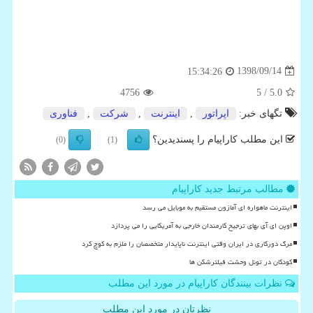
1398/09/14
15:34:26
4756
/ 5
5.0
تگهای خبر:
اپراتور
,
اینترنت
,
شركت
,
فناوری
این مطلب کاراپیام را پسندیدین؟
(0)
(1)
مطالب مرتبط جدید کاراپیام
اینترنت ماهواره ای آمازون مستقیم به موبایل می رسد
اوپن ای آی بهای ترجیح کارمندان خارجی به آمریکایی را می پردازد
مرگ دورکاری در ایران وقتی اینترنت ناپایدار متخصصان را ملزم به کوچ کرد
کودکان در تونل وحشت فیلترشکن ها
نظرات بینندگان کاراپیام در مورد این مطلب
نظرتان در مورد این مطلب