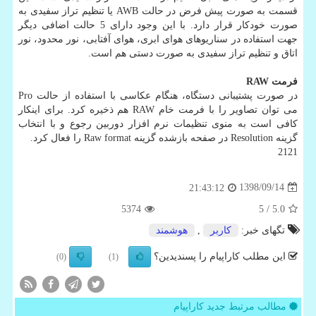
قسمت به صورت پیش فرض در حالت AWB یا تنظیم تراز سفیدی به
صورت خودكار قرار دارد. با این وجود دارای 5 حالت اضافی دیگر
جهت استفاده در سناریوهای هوای ابری، هوای آفتابی، نور محدود، نور
اتاق و تنظیم تراز سفیدی به صورت دستی هم است.
فرمت
RAW
در صورت پشتیبانی دستگاه، هنگام عكاسی با استفاده از حالت Pro
می توان تصاویر را با فرمت خام RAW هم ذخیره كرد. برای اینكار
كافی است به منوی تنظیمات نرم افزار دوربین رجوع و با انتخاب
گزینه Resolution در صفحه بازشده گزینه Raw format را فعال كرد.
2121
1398/09/14
21:43:12
5374
/ 5
5.0
تگهای خبر:
كاربر
,
هوشمند
این مطلب کاراپیام را پسندیدین؟
(0)
(1)
مطالب مرتبط جدید کاراپیام