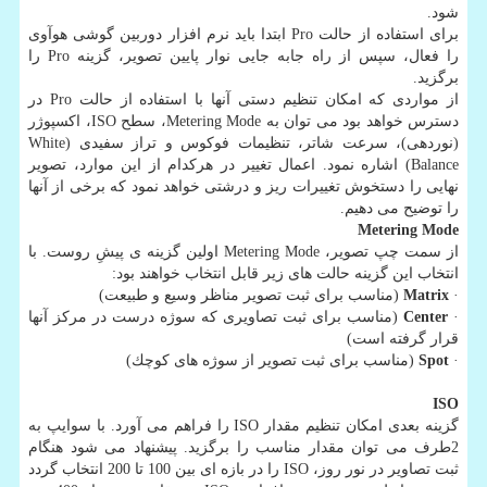
شود.
برای استفاده از حالت Pro ابتدا باید نرم افزار دوربین گوشی هوآوی
را فعال، سپس از راه جابه جایی نوار پایین تصویر، گزینه Pro را
برگزید.
از مواردی كه امكان تنظیم دستی آنها با استفاده از حالت Pro در
دسترس خواهد بود می توان به Metering Mode، سطح ISO، اكسپوژر
(نوردهی)، سرعت شاتر، تنظیمات فوكوس و تراز سفیدی (White
Balance) اشاره نمود. اعمال تغییر در هركدام از این موارد، تصویر
نهایی را دستخوش تغییرات ریز و درشتی خواهد نمود كه برخی از آنها
را توضیح می دهیم.
Metering Mode
از سمت چپ تصویر، Metering Mode اولین گزینه ی پیشِ روست. با
انتخاب این گزینه حالت های زیر قابل انتخاب خواهند بود:
·
Matrix
(مناسب برای ثبت تصویر مناظر وسیع و طبیعت)
·
Center
(مناسب برای ثبت تصاویری كه سوژه درست در مركز آنها
قرار گرفته است)
·
Spot
(مناسب برای ثبت تصویر از سوژه های كوچك)
ISO
گزینه بعدی امكان تنظیم مقدار ISO را فراهم می آورد. با سوایپ به
2طرف می توان مقدار مناسب را برگزید. پیشنهاد می شود هنگام
ثبت تصاویر در نور روز، ISO را در بازه ای بین 100 تا 200 انتخاب گردد