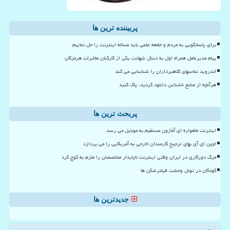
پربیننده ترین ها
برای پاسخگویی به مردم و جامعه علمی باید مساله اینترنت را حل نماییم
پیام مدیرعامل همراه اول به دنبال شهادت یکی از کارکنان مخابرات هرمزگان
اندروید تماسهای کلاهبرداران را شناسایی می کند
هرآنچه از منابع ناشناس دانلود کردید، پاک کنید
پربحث ترین ها
اینترنت ماهواره ای آمازون مستقیم به موبایل می رسد
اوپن ای آی بهای ترجیح کارمندان خارجی به آمریکایی را می پردازد
مرگ دورکاری در ایران وقتی اینترنت ناپایدار متخصصان را ملزم به کوچ کرد
کودکان در تونل وحشت فیلترشکن ها
جدیدترین ها