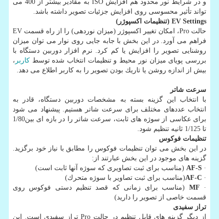
و در شرایط نور محدود هم افزایش ISO به مقادیر بیشتر از 400 می
تواند تأثیر محسوسی روی افزایش جزئیات تصویر داشته باشد.
EV Settings
(تنظیمات اكسپوژر)
حالت Pro، امكان تغییر اكسپوژر (میزان نوردهی) را از راه قسمت EV
فراهم می آورد. در این بخش با جابه جایی روی نوار می توان میزان
روشنایی تصویر را افزایش یا كم كرد. نرم افزار دوربین دستگاه با
بررسی پویای میزان نور محیط و تنظیمات انتخاب شده توسط
كاربر
،
بیش از اندازه روشن یا تاریك بودن تصویر را به كاربر اطلاع می دهد.
سرعت شاتر
با انتخاب این گزینه بسته به مشخصات دوربین دستگاه، قادر به
انتخاب عددهای مختلف برای سرعت شاتر هستیم. پیشنهاد می شود
برای عكاسی از سوژه های ثابت، سرعت شاتر را در بازه ای بین1/80
تا 1/125 ثانیه تنظیم شود.
تنظیمات فوكوس
در این بخش می توان تنظیمات فوكوس را مطابق با نیاز خود برگزید.
گزینه های موجود در این بخش عبارتند از:
·
AF-S
(مناسب برای ثبت تصاویری كه سوژه آنها ثابت است)
·
AF-C
(مناسب برای ثبت تصاویر با سوژه متحرك)
·
MF
(مناسب برای زمانی كه قصد تنظیم دستی فوكوس روی
قسمت خاصی از تصویر را دارید)
تراز سفیدی
از دیگر گزینه های قابل تنظیم در حالت Pro تراز سفیدی است. این