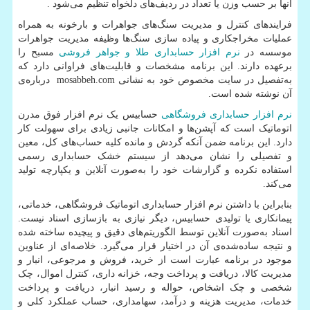
آنها بر حسب وزن یا تعداد در ردیف‌های دلخواه تنظیم می‌شود
.
فرایندهای کنترل و مدیریت سنگ‌های جواهرات و بارخونه به همراه
عملیات مخراجکاری و پیاده سازی سنگ‌ها وظیفه مدیریت جواهرات
موسسه در
نرم افزار حسابداری طلا و جواهر فروشی
مسبح را
برعهده دارند. این برنامه مشخصات و قابلیت‌های فراوانی دارد که
به‌تفصیل در سایت مخصوص خود به نشانی
mosabbeh.com
درباره‌ی
آن نوشته شده است.
نرم افزار حسابداری فروشگاهی
حسابیس یک نرم افزار فوق مدرن
اتوماتیک است که آپشن‌ها و امکانات جانبی زیادی برای سهولت کار
دارد. این برنامه ضمن آنکه گردش و مانده کلیه‌ حساب‌های کل، معین
و تفصیلی را نشان می‌دهد از سیستم خشک حسابداری رسمی
استفاده نکرده و گزارشات خود را به‌صورت آنلاین و یکپارچه تولید
می‌کند.
بنابراین با داشتن نرم افزار حسابداری اتوماتیک فروشگاهی، خدماتی،
پیمانکاری یا تولیدی حسابیس، دیگر نیازی به بازسازی اسناد نیست.
اسناد به‌صورت آنلاین توسط الگوریتم‌های دقیق و پیچیده ساخته شده
و نتیجه ساده‌شده‌ی آن در اختیار قرار می‌گیرد. خلاصه‌ای از عناوین
موجود در برنامه عبارت است از خرید، فروش و مرجوعی، انبار و
مدیریت کالا، دریافت و پرداخت وجه، خزانه داری، کنترل اموال، چک
شخصی و چک اشخاص، حواله و رسید انبار، دریافت و پرداخت
خدمات، مدیریت هزینه و درآمد، سهامداری، حساب عملکرد کلی و