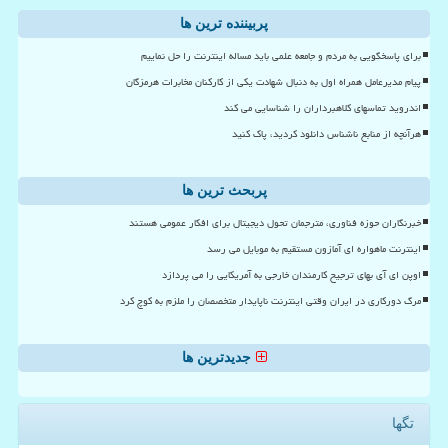
پربیننده ترین ها
برای پاسخگویی به مردم و جامعه علمی باید مساله اینترنت را حل نماییم
پیام مدیرعامل همراه اول به دنبال شهادت یکی از کارکنان مخابرات هرمزگان
اندروید تماسهای کلاهبرداران را شناسایی می کند
هرآنچه از منابع ناشناس دانلود کردید، پاک کنید
پربحث ترین ها
خبرنگاران حوزه فناوری، مترجمان تحول دیجیتال برای افکار عمومی هستند
اینترنت ماهواره ای آمازون مستقیم به موبایل می رسد
اوپن ای آی بهای ترجیح کارمندان خارجی به آمریکایی را می پردازد
مرگ دورکاری در ایران وقتی اینترنت ناپایدار متخصصان را ملزم به کوچ کرد
جدیدترین ها
تگها