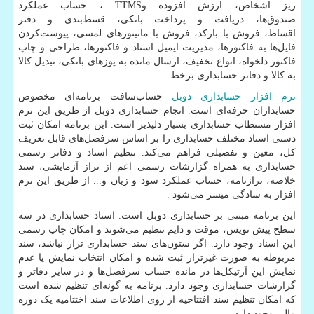
ریز اشخاص، ارزش افزوده و
TTMS
، حساب عملکرد
صندوق‌ها، دریافت و پرداخت بانکی، قسط‌بندی و دفتر
اقساط، فروش با بارکد، فروش با مانیتورهای لمسی، پیوست‌کردن
فایل‌ها به فاکتورها، مدیریت ایمیل اسناد و فاکتورها، طراحی و چاپ
فاکتور دلخواه، انواع تخفیف، ارسال مانده به پوزهای بانکی، تبدیل کالا
به کالا و دفاتر حسابداری برخط.
نرم افزار حسابداری دوبل
حساب‌سافت برنامه‌ای مخصوص
حسابداران حرفه‌ای است. انجام حسابداری دوبل از طریق این نرم
افزار مستطاب حسابداری بسیار دلپذیر است. این برنامه امکان ثبت
دستی اسناد مختلف حسابداری را بر اساس سرفصل‌های قابل تعریف
کل، معین و تفصیلی فراهم می‌کند. تنظیم اسناد و دفاتر رسمی
حسابداری به همراه گزارشات رسمی اعم از تراز آزمایشی، سند
خلاصه، ترازنامه، حساب عملکرد سود و زیان و... از طریق این نرم
افزار به سادگی میسر می‌شود
.
این برنامه مبتنی بر حسابداری دوبل است. اسناد حسابداری در سه
سطح پیش نویس، موقت و دایم تنظیم می‌شوند و امکان چاپ رسمی
این اسناد وجود دارد. اگر ستون‌های سند حسابداری تراز نباشد، سند
مربوطه به صورت غیرتراز ثبت شده و امکان انتخاب نمایش یا عدم
نمایش این آرتیکل‌ها در مانده حساب سرفصل‌ها و در سایر دفاتر و
گزارشات حسابداری وجود دارد. برنامه به گونه‌ای تنظیم شده است
که امکان تنظیم سند افتتاحیه از روی اطلاعات سند اختتامیه یک دوره
مالی وجود دارد.