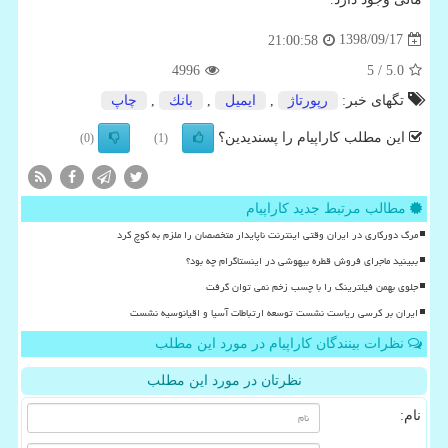
1398/09/17
21:00:58
4996
/ 5
5.0
تگهای خبر:
رپورتاژ
,
ایمیل
,
بانك
,
چاپ
این مطلب کاراپیام را پسندیدین؟
(0)
(1)
مطالب مرتبط جدید کاراپیام
مرگ دورکاری در ایران وقتی اینترنت ناپایدار متخصصان را ملزم به کوچ کرد
ببینید ماجرای فروش قطره بیهوشی در اینستاگرام چه بود؟
جلوی بهمن فیلترینگ را با چسب زخم نمی توان گرفت
ایران بر کرسی ریاست نشست توسعه ارتباطات آسیا و اقیانوسیه نشست
نظرات بینندگان کاراپیام در مورد این مطلب
نظرتان در مورد این مطلب
نام: