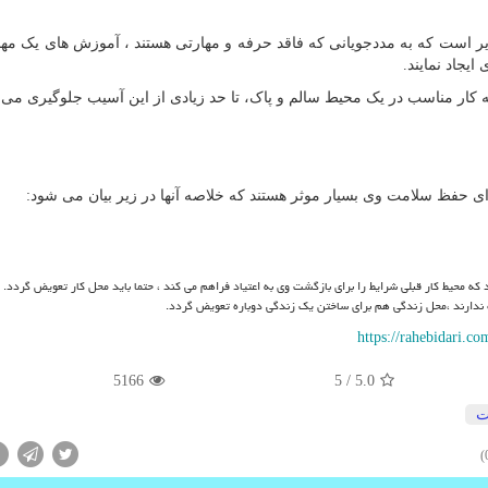
دایر است که به مددجویانی که فاقد حرفه و مهارتی هستند ، آموزش های یک مها
یجاد نمایند.
که کار مناسب در یک محیط سالم و پاک، تا حد زیادی از این آسیب جلوگیری می ن
ی حفظ سلامت وی بسیار موثر هستند که خلاصه آنها در زیر بیان می شود:
که محیط کار قبلی شرایط را برای بازگشت وی به اعتیاد فراهم می کند ، حتما باید محل کار تعویض گردد.
ه ندارند ،محل زندگی هم برای ساختن یک زندگی دوباره تعویض گردد.
https://rahebidari.co
5166
/ 5
5.0
ت