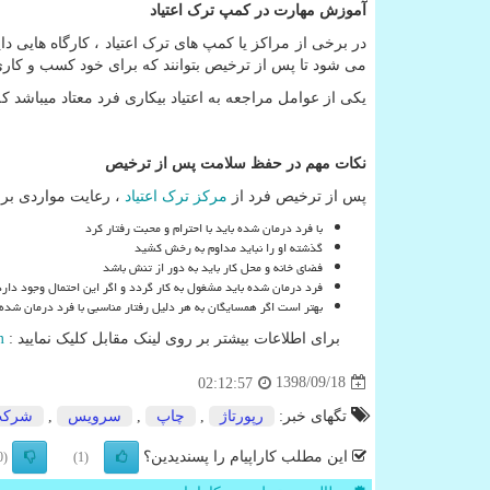
آموزش مهارت در کمپ ترک اعتیاد
در برخی از مراکز یا کمپ های ترک اعتیاد ، کارگاه هایی 
می شود تا پس از ترخیص بتوانند که برای خود کسب و کاری ا
یکی از عوامل مراجعه به اعتیاد بیکاری فرد معتاد میباشد 
نکات مهم در حفظ سلامت پس از ترخیص
پس از ترخیص فرد از
مرکز ترک اعتیاد
، رعایت مواردی برا
با فرد درمان شده باید با احترام و محبت رفتار کرد
گذشته او را نباید مداوم به رخش کشید
فضای خانه و محل کار باید به دور از تنش باشد
فرد درمان شده باید مشغول به کار گردد و اگر این احتمال وجود دارد 
بهتر است اگر همسایگان به هر دلیل رفتار مناسبی با فرد درمان شد
برای اطلاعات بیشتر بر روی لینک مقابل کلیک نمایید :
m
1398/09/18
02:12:57
تگهای خبر:
رپورتاژ
,
چاپ
,
سرویس
,
شرك
این مطلب کاراپیام را پسندیدین؟
(0)
(1)