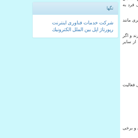
 فرد به
تگها
ی مانند
شركت
خدمات
فناوری
اینترنت
رپورتاژ
اپل
بین الملل
الكترونیك
ند و اگر
از سایر
 فعالیت
 و برخی