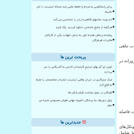
برای پاسخگویی به مردم و جامعه علمی باید مساله اینترنت را حل
نماییم
اندروید تماسهای کلاهبرداران را شناسایی می کند
هرآنچه از منابع ناشناس دانلود کردید، پاک کنید
پیام مدیرعامل همراه اول به دنبال شهادت یکی از کارکنان
مخابرات هرمزگان
اب تباهی
پربحث ترین ها
وزانه در
اوپن ای آی بهای ترجیح کارمندان خارجی به آمریکایی را می
پردازد
مرگ دورکاری در ایران وقتی اینترنت ناپایدار متخصصان را ملزم
به کوچ کرد
کودکان در تونل وحشت فیلترشکن ها
پاول دوروف به برندگان المپیاد جهانی هوش مصنوعی جایزه می
دهد
ت فاصله
جدیدترین ها
تکل‌های
ها شامل