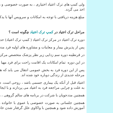
ولی کمپ های ترک اعتیاد اختیاری ، به صورت خصوصی و زیر 
اخذ می گردد.
مبلغ هزینه دریافتی با توجه به امکانات و سرویس آنها با ید
مراحل ترک اعتیاد در
کمپ ترک اعتیاد
چگونه است ؟
دوره ترک اعتیاد در مرکز ترک اعتیاد ( کمپ ترک اعتیاد) حدود 2 الی 3 هفته ا
پس از پذیرش بیمار و معاینات و مشاوره های اولیه فرد م
در قرنطینه دوره سم زدایی زیر نظر پزشک متخصص مرکز و مددیاران 
در این دوره تمام امکانات یک اقامت راحت برای فرد مهیا
پس از این دوره فرد به بخش عمومی انتقال می یابد که ه
مرحله جدیدی از زندگی دوباره خود شده اند.
اعتیاد قبل از آنکه یک بیماری جسمی باشد ، روحی است. 
به علت و چرایی مراجعه فرد به اعتیاد می پردازند و با ای
همچنین مددجویان با شرکت در برنامه های سالم گروهی ، را
همچنین جلساتی به صورت خصوصی یا عموی با خانواده ها
آموزش داده شود و همچنین با واکاوی علل گرفتار شدن خانو