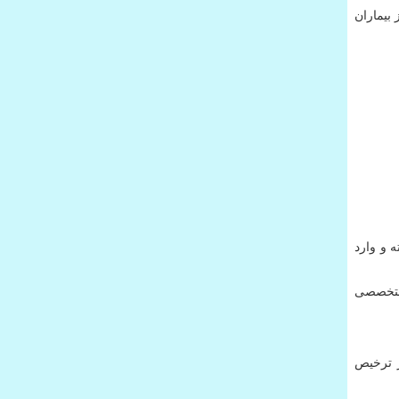
بیماران
 و وارد
 متخصصی
ز ترخیص