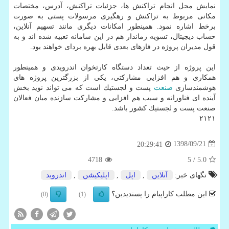
نمایش محل انجام تراكنش ها، جزئیات تراكنش، آدرس، مختصات
مكانی مربوط به تراكنش و رهگیری مرسولات پستی به صورت
برخط اشاره نمود. همینطور امكانات دیگری مانند تسهیم آنلاین،
حساب دیجیتال، تسویه زماندار هم در این سامانه تعبیه شده اند و به
قول مدیران پروژه در فازهای بعدی قابل بهره بردای خواهند بود.
این پروژه از حیث تعداد دستگاه كارتخوان اندرویدی و همینطور
همكاری و هم افزایی مشاركتی، یكی از بزرگترین پروژه های
هوشمندسازی
صنعت
پست و لجستیك است كه می تواند نوید بخش
آینده ای فناورانه و سبب هم افزایی و مشاركت سازنده میان فعالان
صنعت پست و لجستیك كشور باشد.
۲۱۲۱
1398/09/21
20:29:41
4718
/ 5
5.0
تگهای خبر:
آنلاین
,
اپل
,
اپلیكیشن
,
اندروید
این مطلب کاراپیام را پسندیدین؟
(0)
(1)