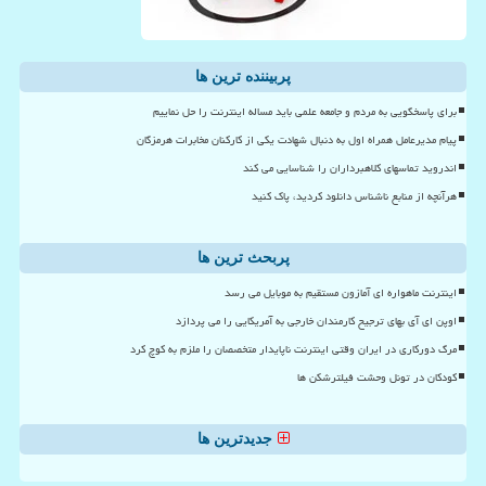
پربیننده ترین ها
برای پاسخگویی به مردم و جامعه علمی باید مساله اینترنت را حل نماییم
پیام مدیرعامل همراه اول به دنبال شهادت یکی از کارکنان مخابرات هرمزگان
اندروید تماسهای کلاهبرداران را شناسایی می کند
هرآنچه از منابع ناشناس دانلود کردید، پاک کنید
پربحث ترین ها
اینترنت ماهواره ای آمازون مستقیم به موبایل می رسد
اوپن ای آی بهای ترجیح کارمندان خارجی به آمریکایی را می پردازد
مرگ دورکاری در ایران وقتی اینترنت ناپایدار متخصصان را ملزم به کوچ کرد
کودکان در تونل وحشت فیلترشکن ها
جدیدترین ها