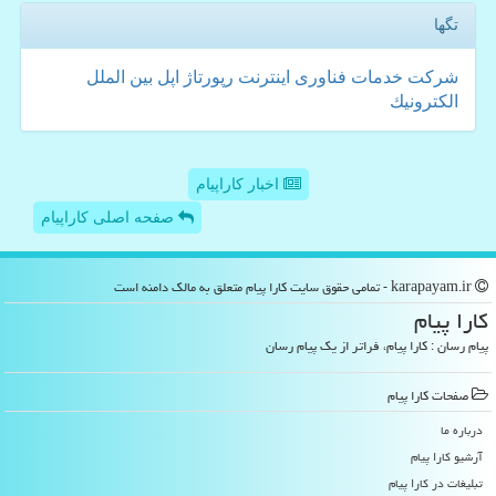
تگها
شركت
خدمات
فناوری
اینترنت
رپورتاژ
اپل
بین الملل
الكترونیك
اخبار کاراپیام
صفحه اصلی کاراپیام
karapayam.ir - تمامی حقوق سایت كارا پیام متعلق به مالک دامنه است
كارا پیام
پیام رسان : کارا پیام، فراتر از یک پیام رسان
صفحات كارا پیام
درباره ما
آرشیو كارا پیام
تبلیغات در كارا پیام