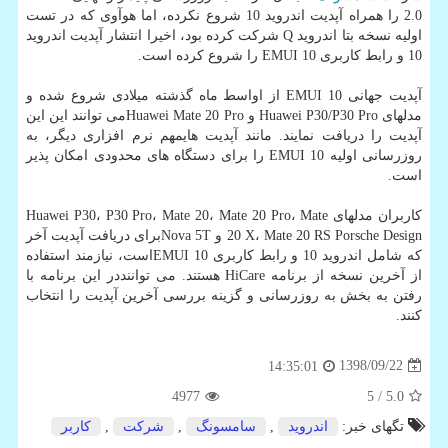
2.0 را همراه آپدیت اندروید 10 شروع نكرده، اما هوآوی كه در تست
اولیه نسخه بتا اندروید Q شركت كرده بود، اخیرا انتشار آپدیت اندروید
10 و رابط كاربری EMUI 10 را شروع كرده است.
آپدیت جهانی EMUI 10 از اواسط ماه گذشته میلادی شروع شده و
مدلهای Huawei P30/P30 Pro و Huawei Mate 20 Proمی توانند این این
آپدیت را دریافت نمایند. مانند آپدیت هایمهم نرم افزاری دیگر، به
روزرسانی اولیه EMUI 10 را برای دستگاه های محدودی امكان پذیر
است.
كاربران مدلهای Huawei P30، P30 Pro، Mate 20، Mate 20 Pro، Mate
20 X، Mate 20 RS Porsche Design و Nova 5Tبرای دریافت آپدیت آخر
كه شامل اندروید 10 و رابط كاربری EMUI 10است، نیازمند استفاده
از آخرین نسخه از برنامه HiCare هستند. می تواننددر این برنامه با
رفتن به بخش به روزرسانی و گزینه بررسی آخرین آپدیت را انتخاب
كنند.
1398/09/22
14:35:01
4977
/ 5
5.0
تگهای خبر:
اندروید
,
سامسونگ
,
شركت
,
كاربر