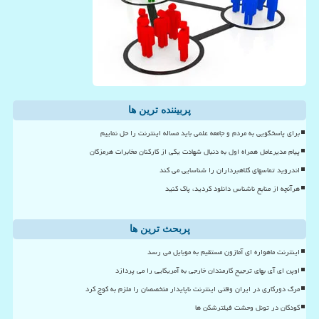
پربیننده ترین ها
برای پاسخگویی به مردم و جامعه علمی باید مساله اینترنت را حل نماییم
پیام مدیرعامل همراه اول به دنبال شهادت یکی از کارکنان مخابرات هرمزگان
اندروید تماسهای کلاهبرداران را شناسایی می کند
هرآنچه از منابع ناشناس دانلود کردید، پاک کنید
پربحث ترین ها
اینترنت ماهواره ای آمازون مستقیم به موبایل می رسد
اوپن ای آی بهای ترجیح کارمندان خارجی به آمریکایی را می پردازد
مرگ دورکاری در ایران وقتی اینترنت ناپایدار متخصصان را ملزم به کوچ کرد
کودکان در تونل وحشت فیلترشکن ها