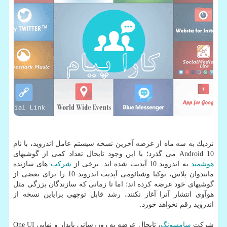
نزدیك به سه ماه از عرضه آخرین نسخه سیستم عامل اندروید، با نام
Android 10 می گذرد؛ با این وجود تابحال تعداد كمی از گوشیهای
هوشمند
به اندروید 10 آپدیت شده اند. برخی از
شركت
های سازنده
مانندوان پلاس، نوكیا وشیائومی آپدیت اندروید 10 را برای بعضی از
گوشیهای خود عرضه كرده اند؛ اما تا زمانی كه سازندگان بزرگی مثل
هوآوی انتشار آنرا آغاز نكنند، رشد قابل توجهی برایاین نسخه از
اندروید رقم نخواهد خورد.
شركت
سامسونگ
، تابحال عرضه به روزرسانی پایدار و نهایی One UI