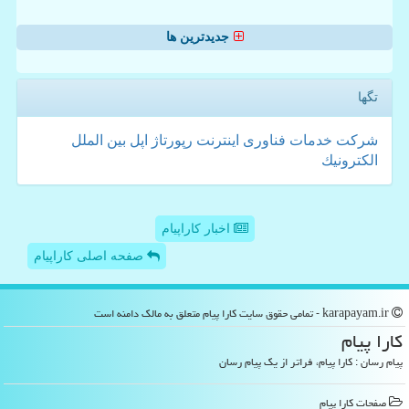
جدیدترین ها
تگها
شركت
خدمات
فناوری
اینترنت
رپورتاژ
اپل
بین الملل
الكترونیك
اخبار کاراپیام
صفحه اصلی کاراپیام
karapayam.ir - تمامی حقوق سایت كارا پیام متعلق به مالک دامنه است
كارا پیام
پیام رسان : کارا پیام، فراتر از یک پیام رسان
صفحات كارا پیام