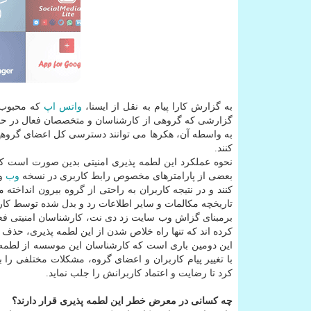
به گزارش كارا پیام به نقل از ایسنا،
واتس اپ
كه محبوب ت
گزارشی كه گروهی از كارشناسان و متخصصان فعال در حوزه
به واسطه آن، هكرها می توانند دسترسی كل اعضای گروههای
كنند.
نحوه عملكرد این لطمه پذیری امنیتی بدین صورت است كه ه
بعضی از پارامترهای مخصوص رابط كاربری در نسخه
وب
وا
كنند و در نتیجه كاربران به راحتی از گروه بیرون انداخ
تاریخچه مكالمات و سایر اطلاعات رد و بدل شده توسط كارب
برمبنای گزاش وب سایت زد دی نت، كارشناسان امنیتی فع
كرده اند كه تنها راه خلاص شدن از این لطمه پذیری، حذف
با تغییر پیام كاربران و اعضای گروه، مشكلات مختلفی را 
كرد تا رضایت و اعتماد كاربرانش را جلب نماید.
چه كسانی در معرض خطر این لطمه پذیری قرار دارند؟