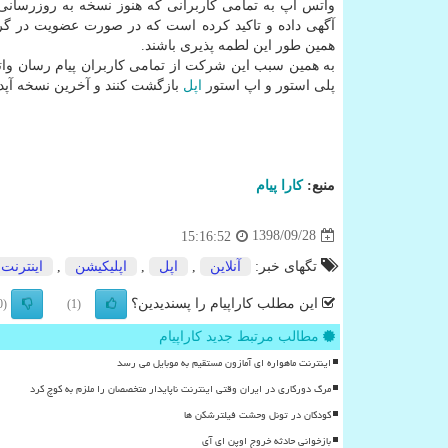
واتس اپ به تمامی كاربرانی كه هنوز نسخه به روزرسانی 
آگهی داده و تاكید كرده است كه در صورت عضویت در گرو
همین طور این لطمه پذیری باشند.
به همین سبب این شركت از تمامی كاربران پیام رسان وات
پلی استور و اپ استور
اپل
بازگشت كنند و آخرین نسخه آپد
منبع:
كارا پیام
1398/09/28
15:16:52
تگهای خبر:
آنلاین
,
اپل
,
اپلیكیشن
,
اینترنت
این مطلب کاراپیام را پسندیدین؟
(0)
(1)
مطالب مرتبط جدید کاراپیام
اینترنت ماهواره ای آمازون مستقیم به موبایل می رسد
مرگ دورکاری در ایران وقتی اینترنت ناپایدار متخصصان را ملزم به کوچ کرد
کودکان در تونل وحشت فیلترشکن ها
بازخوانی حادثه خروج اوپن ای آی