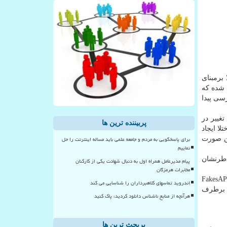
برمبنای
 شده كه
سی پیدا
غییر در
پربیننده ترین ها
ا ایجاد
برای پاسخگویی به مردم و جامعه علمی باید مساله اینترنت را حل
ین صورت
نماییم
اطرنشان
پیام مدیرعامل همراه اول به دنبال شهادت یکی از کارکنان
مخابرات هرمزگان
ت كه كارشناسان این موسسه از لطمه پذیری های خطرناك واتس اپ خبر می دهند. سال قبل بود كه حفره امنیتی FakesAPP
اندروید تماسهای کلاهبرداران را شناسایی می کند
ا برطرف
هرآنچه از منابع ناشناس دانلود کردید، پاک کنید
پربحث ترین ها