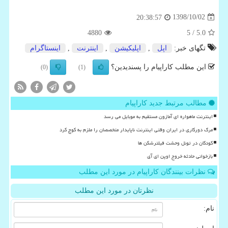
1398/10/02
20:38:57
4880
/ 5
5.0
تگهای خبر:
اپل
,
اپلیكیشن
,
اینترنت
,
اینستاگرام
این مطلب کاراپیام را پسندیدین؟
(0)
(1)
مطالب مرتبط جدید کاراپیام
اینترنت ماهواره ای آمازون مستقیم به موبایل می رسد
مرگ دورکاری در ایران وقتی اینترنت ناپایدار متخصصان را ملزم به کوچ کرد
کودکان در تونل وحشت فیلترشکن ها
بازخوانی حادثه خروج اوپن ای آی
نظرات بینندگان کاراپیام در مورد این مطلب
نظرتان در مورد این مطلب
نام: