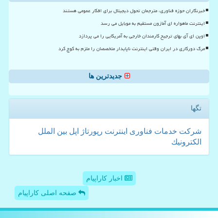
خبرنگاران حوزه فناوری، مترجمان تحول دیجیتال برای افکار عمومی هستند
اینترنت ماهواره ای آمازون مستقیم به موبایل می رسد
اوپن ای آی بهای ترجیح کارمندان خارجی به آمریکایی را می پردازد
مرگ دورکاری در ایران وقتی اینترنت ناپایدار متخصصان را ملزم به کوچ کرد
جدیدترین ها
تگها
شركت
خدمات
فناوری
اینترنت
رپورتاژ
اپل
بین الملل
الكترونیك
اخبار کاراپیام
صفحه اصلی کاراپیام