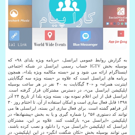
به گزارش روابط عمومی ایرانسل، «برنامه ویژه یلدای ۹۸» كه
بوسیله بخش IGTV حساب رسمی ایرانسل در شبكه اجتماعی
اینستاگرام ارائه می شود و نیز «بسته مكالمه ویژه یلدا»، همچون
برنامه های ایرانسل است كه علاوه بر «بسته ویژه سه گیگابایتی
اینترنت همراه» و «۴۰ گیگابایت به ۴۰ نفر در هر ساعت بوسیله
اپلیكیشن ایرانسل من»، در دسترس مشتركان قرار گرفته است.
ایرانسل قبل از این اعلام نموده بود، بسته ویژه یلدا از تاریخ ۲۴ آذر
۱۳۹۸ قابل فعال سازی است و امكان استفاده از آن، تا اختتام روز ۳۰
آذر فراهم گشته است. برای فعال سازی این بسته، ایرانسلی ها می
توانند كد دستوری #۵* را شماره گیری و یا به بخش «پیشنهادها» در
اپلیكیشن «ایرانسل من» بازگشت كنند. علاوه بر این، مشتركان
ایرانسل كه اپلیكیشن «ایرانسل من» را دانلود و نصب كرده باشند،
می توانند بوسیله بخش «تكان شگفت انگیز» در این اپلیكیشن، در