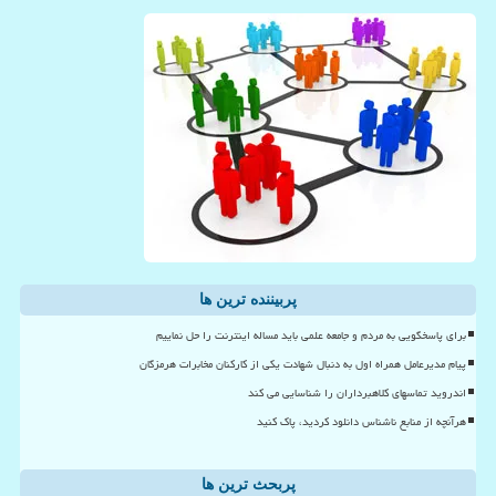
پربیننده ترین ها
برای پاسخگویی به مردم و جامعه علمی باید مساله اینترنت را حل نماییم
پیام مدیرعامل همراه اول به دنبال شهادت یکی از کارکنان مخابرات هرمزگان
اندروید تماسهای کلاهبرداران را شناسایی می کند
هرآنچه از منابع ناشناس دانلود کردید، پاک کنید
پربحث ترین ها