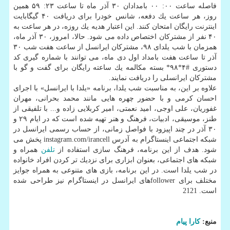
فاصله ساعت ۰۰: ۰۰ بامدادان ۳۰ آذر ماه تا ساعت ۲۳: ۵۹ همین
روز، هر ساعت یك دفعه، شانس خودرا برای دریافت ۴۰ گیگابایت
اینترنت رایگان امتحان كنند. این اعتبار هدیه یك روزه، در هر ساعت به
۴۰ نفر از مشتركان اختصاص داده می شود. حالا، امروز، ۳۰ آذر ماه،
همزمان با شب یلدای ۹۸، مشتركان ایرانسل از ساعت هفت شب ۳۰
آذر تا ساعت هفت بامداد اول دی ماه، می توانند با شماره گیری كد
دستوری #۴*۹۸* بسته مكالمه یك ساعته رایگان برای گفت و گو با
مشتركان ایرانسلی را دریافت نمایند.
علاوه بر این، به مناسبت شب یلدا، برنامه «یلدا با ایرانسل» با اجرای
احسان كرمی و با حضور چهره هایی مانند محمد بحرانی، مهران
غفوریان، علی اوجی، امید نعمتی، امیر كربلایی زاده و... با تلفیقی از
طنز، موسیقی، ادبیات، فرهنگ و هنر تهیه شده است كه در ایام ۲۹ و
۳۰ آذر در چند اپیزود با فواصل زمانی، از حساب رسمی ایرانسل در
شبكه اجتماعی اینستاگرام به آدرس instagram.com/irancell پخش می
شود. هدف از این برنامه، فرهنگ سازی استفاده از
تلفن
همراه و
شبكه ‎های اجتماعی، بعنوان ابزاری برای نزدیك تر كردن افراد خانواده
در شب یلدا است. در این برنامه، بازی های متنوعی به همراه جوایز
مختلف برای followerهای ایرانسل در اینستاگرام نیز طراحی شده
است. 2121
منبع:
كارا پیام