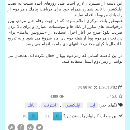
این دسته از مشتریان لازم است طی روزهای آینده نسبت به نصب
اپلیكشین یا تایید شماره همراه خود برای دریافت پیامك رمز دوم از
راه بانك مربوطه اقدام نمایند.
همینطور بانك مركزی اعلام نموده كه در جهت رفاه حال مردم، پیرو
درخواست های مكرر از بانك ها و موسسات اعتباری و برای بالا بردن
ضریب نفوذ طرح در آغاز اجرا، استفاده از «سرویس پیامك» برای
دریافت رمز دوم پویا از هفته دوم دی ماه شروع می شود و به تدریج
با اتصال بانكهای مختلف تا انتهای دی ماه به انجام می رسد.
در این فاصله كسانی كه رمز دوم پویا را فعال نكرده اند، همچنان می
توانند از رمز دوم ایستا استفاده كنند.
1398/10/02
23:59:50
4389
/ 5
5.0
تگهای خبر:
اپل
,
اپلیكیشن
,
اینترنت
,
بانك
این مطلب کاراپیام را پسندیدین؟
(0)
(1)