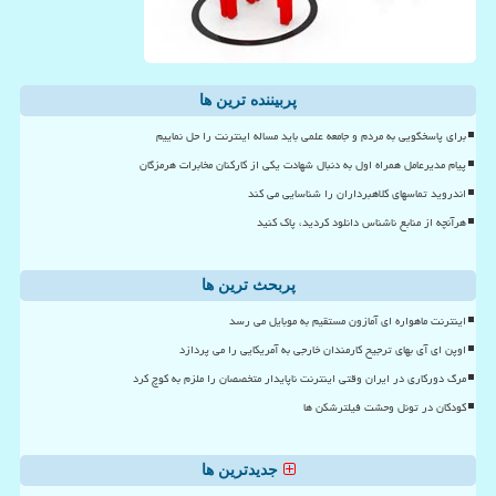
پربیننده ترین ها
برای پاسخگویی به مردم و جامعه علمی باید مساله اینترنت را حل نماییم
پیام مدیرعامل همراه اول به دنبال شهادت یکی از کارکنان مخابرات هرمزگان
اندروید تماسهای کلاهبرداران را شناسایی می کند
هرآنچه از منابع ناشناس دانلود کردید، پاک کنید
پربحث ترین ها
اینترنت ماهواره ای آمازون مستقیم به موبایل می رسد
اوپن ای آی بهای ترجیح کارمندان خارجی به آمریکایی را می پردازد
مرگ دورکاری در ایران وقتی اینترنت ناپایدار متخصصان را ملزم به کوچ کرد
کودکان در تونل وحشت فیلترشکن ها
جدیدترین ها