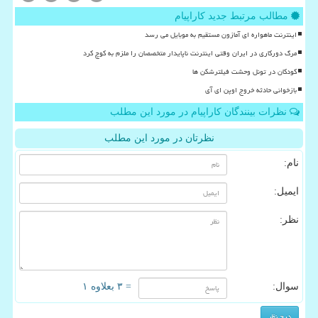
مطالب مرتبط جدید کاراپیام
اینترنت ماهواره ای آمازون مستقیم به موبایل می رسد
مرگ دورکاری در ایران وقتی اینترنت ناپایدار متخصصان را ملزم به کوچ کرد
کودکان در تونل وحشت فیلترشکن ها
بازخوانی حادثه خروج اوپن ای آی
نظرات بینندگان کاراپیام در مورد این مطلب
نظرتان در مورد این مطلب
نام:
ایمیل:
نظر:
سوال:
= ۳ بعلاوه ۱