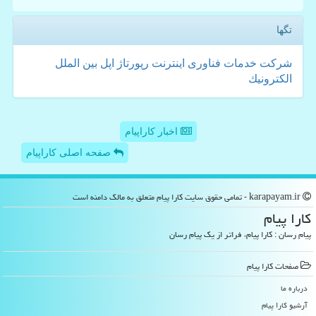
تگها
شركت
خدمات
فناوری
اینترنت
رپورتاژ
اپل
بین الملل
الكترونیك
اخبار کاراپیام
صفحه اصلی کاراپیام
karapayam.ir - تمامی حقوق سایت كارا پیام متعلق به مالک دامنه است
كارا پیام
پیام رسان : کارا پیام، فراتر از یک پیام رسان
صفحات كارا پیام
درباره ما
آرشیو كارا پیام