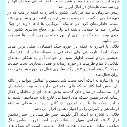
هیزم این جنگ خواهند بود و همین سبب عقب نشینی معنادار آنها از
نوع سیاست هایشان در قبال ایران شد.
رئیس سازمان پدافند غیرعامل كشور با اشاره به اینكه ترامپ كه در
جبهه نظامی شكست خورده و به سراغ جبهه اقتصادی و سایبری رفته
است، خاطرنشان كرد: در حالیكه آمریكایی ها ادعا دارند در جنگ
سایبری ضد ما حملاتی داشته اند ولی توان دفاع سایبری كشور، به
نحوی بوده است كه ما اثری از این حمله در زیرساخت ها مشاهده
نمی نماییم.
جلالی با اشاره به اینكه در حوزه جنگ اقتصادی اصلی ترین هدف
آمریكا ایجاد نارضایتی های اجتماعی و سوءاستفاده از اعتراضات
معیشتی مردم است، اظهار نمود: در حوادث آبان به شكلی معاندان
انقلاب، با تمام ظرفیت در حوزه رسانه و فضای مجازی، تحت حمایت
آمریكا، گردهم آمدند و ۴ قرارگاه سایبری فعال در حوزه شناختی، ضد
ایران فعال شد.
وی با اشاره به اینكه آنچه سبب شد دشمن و عمالش بتوانند در غائله
آبان نقش ایفا كنند شبكه های اجتماعی خارج پایه بود، خاطرنشان
كرد: متاسفانه در سال های گذشته بخش عمده ای از مخاطبان فعال
رسانه ای در همین شبكه های اجتماعی خارج پایه ساماندهی شده اند
و این شبكه ها با پدید آوردن یك كلان داده، به شكلی سیستم
فرماندهی و كنترلی را در اختیار دشمن قرار می دهند.
جلالی با اشاره به اینكه اگر بگوییم چنین ظرفیتی در اختیار دشمن
قرار گرفته اقدامی سهل­ اندیشانه كرده ایم، افزود: اساس جنگ
شناختی، تولید، مدیریت و هدایت افكار عمومی است كه شبكه های