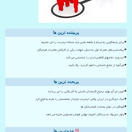
پربیننده ترین ها
برای پاسخگویی به مردم و جامعه علمی باید مساله اینترنت را حل نماییم
پیام مدیرعامل همراه اول به دنبال شهادت یکی از کارکنان مخابرات هرمزگان
اندروید تماسهای کلاهبرداران را شناسایی می کند
هرآنچه از منابع ناشناس دانلود کردید، پاک کنید
پربحث ترین ها
اوپن ای آی بهای ترجیح کارمندان خارجی به آمریکایی را می پردازد
مرگ دورکاری در ایران وقتی اینترنت ناپایدار متخصصان را ملزم به کوچ کرد
کودکان در تونل وحشت فیلترشکن ها
پاول دوروف به برندگان المپیاد جهانی هوش مصنوعی جایزه می دهد
جدیدترین ها