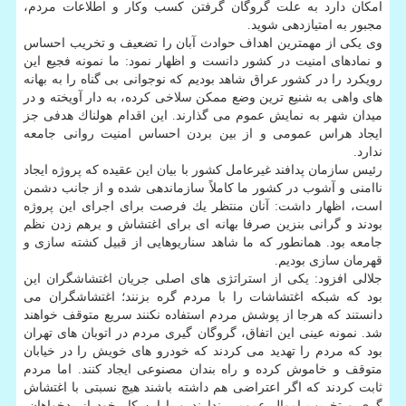
امكان دارد به علت گروگان گرفتن كسب وكار و اطلاعات مردم،
مجبور به امتیازدهی شوید.
وی یكی از مهمترین اهداف حوادث آبان را تضعیف و تخریب احساس
و نمادهای امنیت در كشور دانست و اظهار نمود: ما نمونه فجیع این
رویكرد را در كشور عراق شاهد بودیم كه نوجوانی بی گناه را به بهانه
های واهی به شنیع ترین وضع ممكن سلاخی كرده، به دار آویخته و در
میدان شهر به نمایش عموم می گذارند. این اقدام هولناك هدفی جز
ایجاد هراس عمومی و از بین بردن احساس امنیت روانی جامعه
ندارد.
رئیس سازمان پدافند غیرعامل كشور با بیان این عقیده كه پروژه ایجاد
ناامنی و آشوب در كشور ما كاملاً سازماندهی شده و از جانب دشمن
است، اظهار داشت: آنان منتظر یك فرصت برای اجرای این پروژه
بودند و گرانی بنزین صرفا بهانه ای برای اغتشاش و برهم زدن نظم
جامعه بود. همانطور كه ما شاهد سناریوهایی از قبیل كشته سازی و
قهرمان سازی بودیم.
جلالی افزود: یكی از استراتژی های اصلی جریان اغتشاشگران این
بود كه شبكه اغتشاشات را با مردم گره بزنند؛ اغتشاشگران می
دانستند كه هرجا از پوشش مردم استفاده نكنند سریع متوقف خواهند
شد. نمونه عینی این اتفاق، گروگان گیری مردم در اتوبان های تهران
بود كه مردم را تهدید می كردند كه خودرو های خویش را در خیابان
متوقف و خاموش كرده و راه بندان مصنوعی ایجاد كنند. اما مردم
ثابت كردند كه اگر اعتراضی هم داشته باشند هیچ نسبتی با اغتشاش
گری و تخریب اموال عمومی ندارند و با این كار خود از بدخواهان،