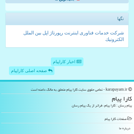
تگها
شركت
خدمات
فناوری
اینترنت
رپورتاژ
اپل
بین الملل
الكترونیك
اخبار کاراپیام
صفحه اصلی کاراپیام
karapayam.ir - تمامی حقوق سایت كارا پیام متعلق به مالک دامنه است
كارا پیام
پیام رسان : کارا پیام، فراتر از یک پیام رسان
صفحات كارا پیام
درباره ما