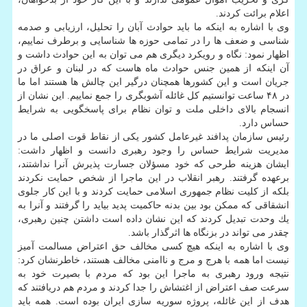
اعلام برائت كردند.
وی با اشاره به اینكه ما باید حوادث آبان را تحلیل، ارزیابی و صدمه
شناسی و ضعف ها را در تمامی حوزه ها شناسایی و برطرف نماییم،
اظهار نمود: نگاه و رویكرد دیگری هم می توان به این حوادث داشت و
آن اینكه از همین جنس حوادث ماه هاست كه در لبنان و عراق در
جریان است و این كشورها همچنان درگیر این چالش ها هستند اما ما
در ۴۸ ساعت توانستیم كل غائله آشوب­گری را جمع نماییم. این نشان از
انسجام بالای داخلی ملت و توان نظام برای پاسخگویی به شرایط
حساس دارد.
رئیس سازمان پدافند غیرعامل كشور یكی از نقاط قوت اصلی ما در
مدیریت شرایط حساس را وجود رهبری دانست و اظهار داشت:
ایشان هزینه طرحی كه خود مسؤلان جسارت پذیرش آنرا نداشتند،
برعهده گرفتند. رهبر انقلاب در این ماجرا از شخص حمایت نكردند
بلكه از كلیت نظام جمهوری اسلامی حمایت كردند و با این كار جلوی
انشقاقی كه ممكن بود بین بدنه حاكمیت پدید بیاید را گرفتند و آنرا به
یك وحدت تبدیل كردند كه این نشان داده است داشتن چنین رهبری،
چقدر می تواند در بزنگاه ها اثرگذار باشد.
وی با اشاره به اینكه هیچ كسی مخالف حق اعتراض مسالمت آمیز
نیست اما همه با هرج و مرج و ناامنی مخالف هستند، خاطرنشان كرد:
نتیجه ورود رهبری به ماجرا این بود كه مردم با بصیرت خود به
سرعت صف اعتراض از اغتشاش را جدا كردند و مردم هم دریافتند كه
هدف از این غائله، پروژه سوریه سازی ایران بوده است. همه باید