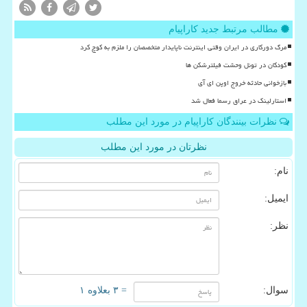
مطالب مرتبط جدید کاراپیام
مرگ دورکاری در ایران وقتی اینترنت ناپایدار متخصصان را ملزم به کوچ کرد
کودکان در تونل وحشت فیلترشکن ها
بازخوانی حادثه خروج اوپن ای آی
استارلینک در عراق رسما فعال شد
نظرات بینندگان کاراپیام در مورد این مطلب
نظرتان در مورد این مطلب
نام:
ایمیل:
نظر:
سوال:
= ۳ بعلاوه ۱