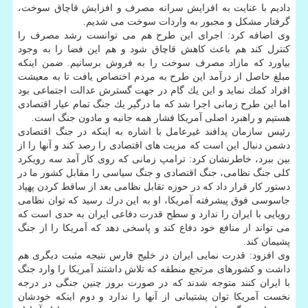
دادیم با عنایت به افزایش سرانه مصرف و افزایش قاچاق سوخت،
گرفتار مشكل و مجبور به واردات سوخت می شدیم.
وی اضافه كرد: اجرای این طرح هم می توانست رشد مصرف را
كنترل كند هم باعث كاهش قاچاق شود و هم این فضا را به وجود
بیاورد كه مازاد مصرف سوخت را به فروش برسانیم. ضمن اینكه
مبلغ حاصل از درآمد این طرح به مردم اختصاص یافت تا به معیشت
افراد كمك نماید و این یك گام در جهت گسترش عدالت اجتماعی بود
اما این طرح زمانی اجرا شد كه ما درگیر یك جنگ تمام عیار اقتصادی
هستیم و راهبرد اصلی آمریكا فشار همه جانبه و مادون جنگ است.
رئیس سازمان پدافند غیرعامل با اشاره به اینكه در جنگ اقتصادی
دشمن دنبال این است كه مزیت های اقتصادی را رصد كند و آنها را از
بین ببرد، خاطرنشان كرد: ترامپ زمانی كه روی كار آمد سه رویكرد
كلی جنگ نظامی، جنگ اقتصادی و جنگ سیاسی را مقابل كشور ما در
دستور كار قرار داد كه در حوزه تقابل نظامی بعد از ساقط كردن پهپاد
جاسوسی فوق پیشرفته آمریكا، او به این درك رسید كه توان نظامی
رویایی با ایران را ندارد و سطح قدرت دفاعی ایران به حدی است كه
می تواند از منافع خود دفاع كند و پاسخی دهد كه آمریكا را از جنگ
پشیمان كند.
وی افزود: قدرت نمایی ایران در خلیج فارس نتیجه مثبت دیگری هم
داشت و كشورهای مرتجع منطقه كه تلاش داشتند آمریكا را وارد جنگ
با ایران كنند متوجه شدند كه در صورت بروز چنین جنگی در درجه
نخست آمریكا توان پشتیبانی از آنها را ندارد و دوم اینكه خودشان