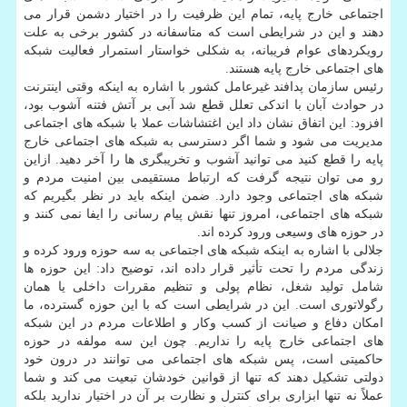
اجتماعی خارج پایه، تمام این ظرفیت را در اختیار دشمن قرار می
دهند و این در شرایطی است كه متاسفانه در كشور برخی به علت
رویكردهای عوام فریبانه، به شكلی خواستار استمرار فعالیت شبكه
های اجتماعی خارج پایه هستند.
رئیس سازمان پدافند غیرعامل كشور با اشاره به اینكه وقتی اینترنت
در حوادث آبان با اندكی تعلل قطع شد آبی بر آتش فتنه آشوب بود،
افزود: این اتفاق نشان داد این اغتشاشات عملا با شبكه های اجتماعی
مدیریت می شود و شما اگر دسترسی به شبكه های اجتماعی خارج
پایه را قطع كنید می ‎توانید آشوب و تخریبگری ها را آخر دهید. ازاین
رو می توان نتیجه گرفت كه ارتباط مستقیمی بین امنیت مردم و
شبكه های اجتماعی وجود دارد. ضمن اینكه باید در نظر بگیریم كه
شبكه های اجتماعی، امروز تنها نقش پیام رسانی را ایفا نمی كنند و
در حوزه های وسیعی ورود كرده اند.
جلالی با اشاره به اینكه شبكه های اجتماعی به سه حوزه ورود كرده و
زندگی مردم را تحت تأثیر قرار داده اند، توضیح داد: این حوزه ها
شامل تولید شغل، نظام پولی و تنظیم مقررات داخلی یا همان
رگولاتوری است. این در شرایطی است كه با این حوزه گسترده، ما
امكان دفاع و صیانت از كسب وكار و اطلاعات مردم در این شبكه
های اجتماعی خارج پایه را نداریم. چون این سه مولفه در حوزه
حاكمیتی است، پس شبكه های اجتماعی می توانند در درون خود
دولتی تشكیل دهند كه تنها از قوانین خودشان تبعیت می كند و شما
عملاً نه تنها ابزاری برای كنترل و نظارت بر آن در اختیار ندارید بلكه