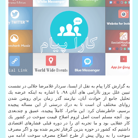
به گزارش كارا پیام به نقل از ایسنا، سردار غلامرضا جلالی در نشست
تبیین علل بروز ناآرامی های آبان ۹۸، با اشاره به اینكه عرضه یك
تحلیل جامع از حوادث آبان، نیازمند گذر زمان برای روشن شدن
زوایای مختلف آن است تا به درك درستی از این مساله پیچیده
برسیم، خاطرنشان كرد: این ماجرا، كاملاً پیچیده، عمیق و چندبعدی
بود. آنچه مسلم است اصل لزوم اصلاح قیمت سوخت در كشور یك
كار عقلایی بود و ما تجربه ای را در دوره قبلی فشارهای اقتصادی
داشتیم كه كشور در حوزه بنزین گرفتار تحریم شده بود و اگر مصرف
سوخت را به روال پیش از طرح اصلاح مصرف سوخت ادامه می