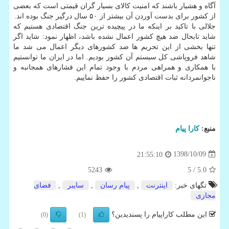
آگاه و هشیار باشند كه امنیت كالای بسیار گران قیمتی است كه بعضی
از كشور برای بدست آوردن آن بیشتر از ۵۰ سال درگیر جنگ بوده اند.
جلالی با تاكید بر اینكه ما در پیچیده ترین جنگ اقتصادی هستیم كه
شاید تابحال ضد هیچ كشور اعمال نشده باشد، اظهار نمود: شاید اگر
تنها بخشی از این تحریم ها ضد كشورهای دیگر اعمال می شد ما
شاهد فروپاشی كل سیستم آن كشور بودیم. اما در ایران ما توانستیم
با همكاری و همراهی مردم با وجود تمام این فشارهای همجانبه و
ناجوانمردانه ثبات اقتصادی كشور را حفظ نماییم.
منبع:
كارا پیام
1398/10/09
21:55:10
5243
/ 5
5.0
تگهای خبر:
اینترنت
,
پیام رسان
,
سایبر
,
فضای
مجازی
این مطلب کاراپیام را پسندیدین؟
(0)
(1)